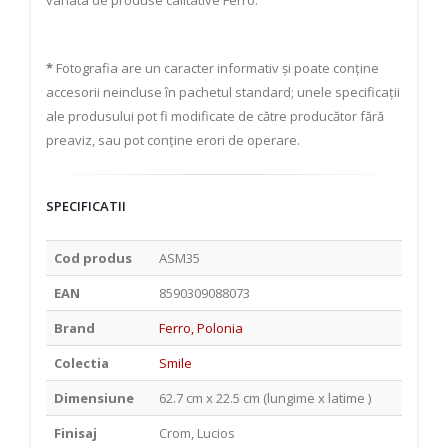
variata de produse calitative Ferro.
*
Fotografia are un caracter informativ și poate conține
accesorii neincluse în pachetul standard; unele specificații
ale produsului pot fi modificate de către producător fără
preaviz, sau pot conține erori de operare.
SPECIFICATII
Cod produs
ASM35
EAN
8590309088073
Brand
Ferro, Polonia
Colectia
Smile
Dimensiune
62.7 cm x 22.5 cm (lungime x latime )
Finisaj
Crom, Lucios