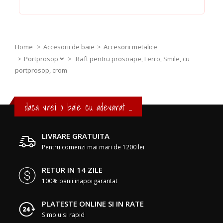
Home
Accesorii de baie
Accesorii metalice
Portprosop
>
Raft pentru prosoape, Ferro, Smile, cu
portprosop, crom
daca vrei o baie cu adevarat ...
LIVRARE GRATUITA
Pentru comenzi mai mari de 1200 lei
RETUR IN 14 ZILE
100% banii inapoi garantat
PLATESTE ONLINE SI IN RATE
Simplu si rapid