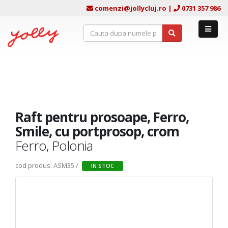
comenzi@jollycluj.ro
|
0731 357 986
Raft pentru prosoape, Ferro,
Smile, cu portprosop, crom
Ferro, Polonia
cod produs: ASM35 /
IN STOC