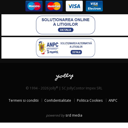
®
© 1994 - 2026 Jolly
| SC JollyContor Impex SRL
Termeni si conditii
Confidentialitate
Politica Cookies
ANPC
powered by
srd media