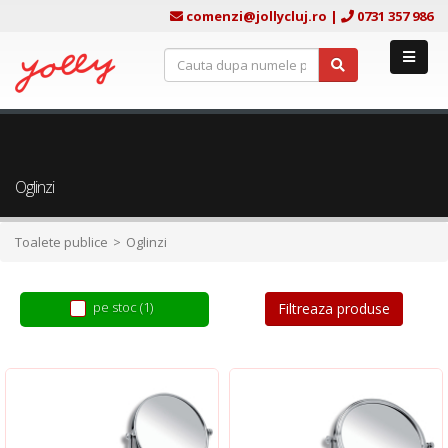
comenzi@jollycluj.ro
|
0731 357 986
Oglinzi
Toalete publice
Oglinzi
pe stoc (1)
Filtreaza produse