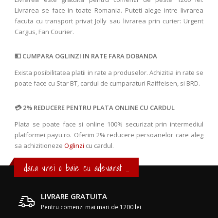
Livrarea se face in toate Romania. Puteti alege intre livrarea
facuta cu transport privat Jolly sau livrarea prin curier: Urgent
Cargus, Fan Courier.
CUMPARA OGLINZI IN RATE FARA DOBANDA
Exista posibilitatea platii in rate a produselor. Achizitia in rate se
poate face cu Star BT, cardul de cumparaturi Raiffeisen, si BRD.
2% REDUCERE PENTRU PLATA ONLINE CU CARDUL
Plata se poate face si online 100% securizat prin intermediul
platformei payu.ro. Oferim 2% reducere persoanelor care aleg
sa achizitioneze
Oglinzi
cu cardul.
daca vrei o baie cu adevarat ...
LIVRARE GRATUITA
Pentru comenzi mai mari de 1200 lei