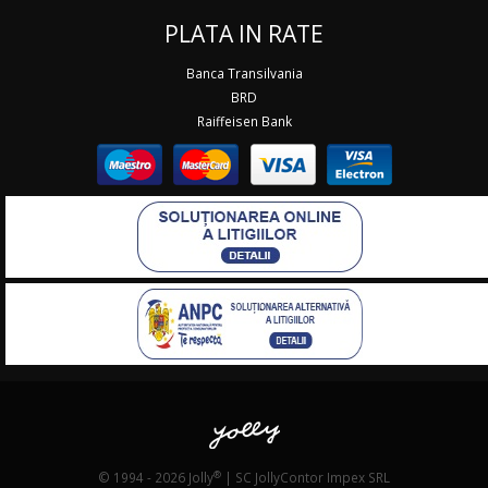
PLATA IN RATE
Banca Transilvania
BRD
Raiffeisen Bank
®
© 1994 - 2026 Jolly
| SC JollyContor Impex SRL