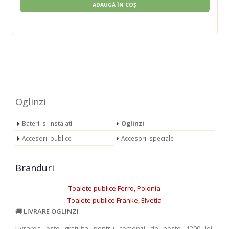
ADAUGĂ ÎN COȘ
Oglinzi
Baterii si instalatii
Oglinzi
Accesorii publice
Accesorii speciale
Branduri
Toalete publice Ferro, Polonia
Toalete publice Franke, Elvetia
LIVRARE OGLINZI
Livrarea este gratuita pentru comenzi de peste 1200 lei.