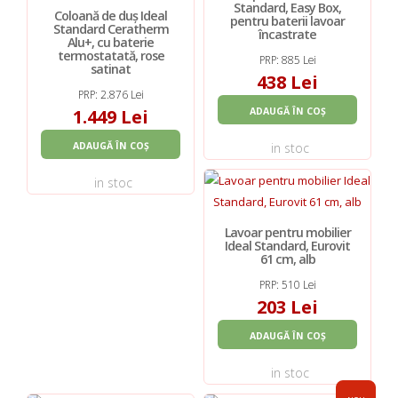
Standard, Easy Box,
Coloană de duș Ideal
pentru baterii lavoar
Standard Ceratherm
încastrate
Alu+, cu baterie
termostatată, rose
PRP: 885 Lei
satinat
438 Lei
PRP: 2.876 Lei
1.449 Lei
ADAUGĂ ÎN COȘ
ADAUGĂ ÎN COȘ
in stoc
in stoc
Lavoar pentru mobilier
Ideal Standard, Eurovit
61 cm, alb
PRP: 510 Lei
203 Lei
ADAUGĂ ÎN COȘ
in stoc