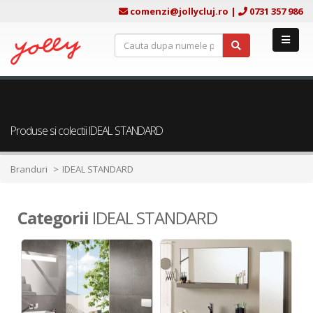
comenzi@jollycluj.ro
|
0731 357 986
Produse si colectii IDEAL STANDARD
Branduri
IDEAL STANDARD
Categorii
IDEAL STANDARD