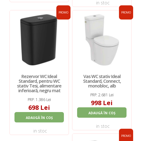
in stoc
PROMO
PROMO
Rezervor WC Ideal
Vas WC stativ Ideal
Standard, pentru WC
Standard, Connect,
stativ Tesi, alimentare
monobloc, alb
inferioară, negru mat
PRP: 2.681 Lei
PRP: 1.386 Lei
998 Lei
698 Lei
ADAUGĂ ÎN COȘ
ADAUGĂ ÎN COȘ
in stoc
in stoc
PROMO