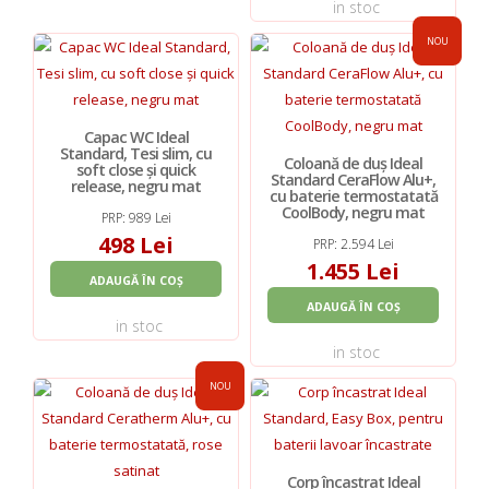
in stoc
NOU
Capac WC Ideal
Standard, Tesi slim, cu
Coloană de duș Ideal
soft close și quick
Standard CeraFlow Alu+,
release, negru mat
cu baterie termostatată
CoolBody, negru mat
PRP: 989 Lei
498 Lei
PRP: 2.594 Lei
1.455 Lei
ADAUGĂ ÎN COȘ
ADAUGĂ ÎN COȘ
in stoc
in stoc
NOU
Corp încastrat Ideal