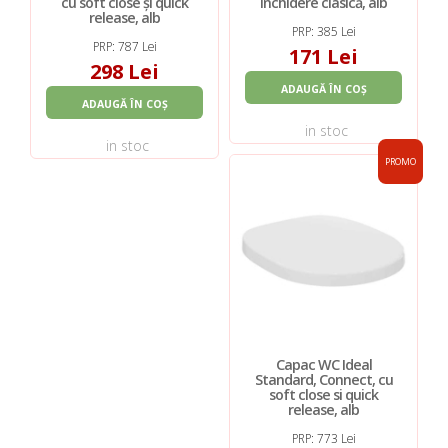
cu soft close și quick
închidere clasică, alb
release, alb
PRP: 385 Lei
PRP: 787 Lei
171 Lei
298 Lei
ADAUGĂ ÎN COȘ
ADAUGĂ ÎN COȘ
in stoc
in stoc
PROMO
Capac WC Ideal
Standard, Connect, cu
soft close si quick
release, alb
PRP: 773 Lei