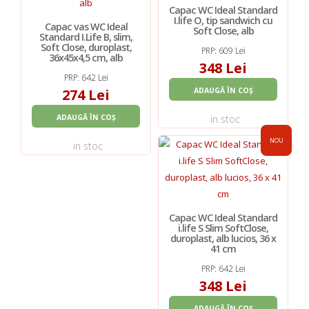
Capac WC Ideal Standard
I.life O, tip sandwich cu
Capac vas WC Ideal
Soft Close, alb
Standard I.Life B, slim,
Soft Close, duroplast,
PRP: 609 Lei
36x45x4,5 cm, alb
348 Lei
PRP: 642 Lei
274 Lei
ADAUGĂ ÎN COȘ
ADAUGĂ ÎN COȘ
in stoc
NOU
in stoc
Capac WC Ideal Standard
i.life S Slim SoftClose,
duroplast, alb lucios, 36 x
41 cm
PRP: 642 Lei
348 Lei
ADAUGĂ ÎN COȘ