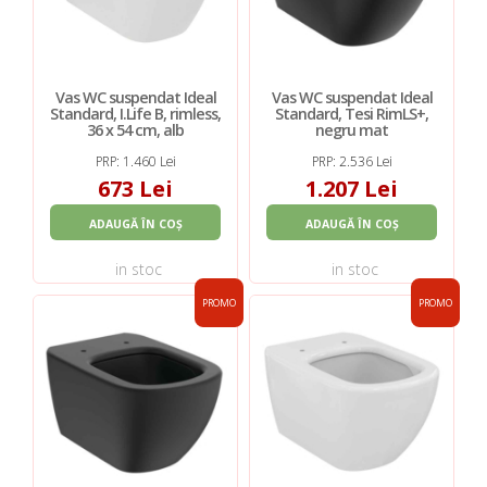
Vas WC suspendat Ideal
Vas WC suspendat Ideal
Standard, I.Life B, rimless,
Standard, Tesi RimLS+,
36 x 54 cm, alb
negru mat
PRP: 1.460 Lei
PRP: 2.536 Lei
673 Lei
1.207 Lei
ADAUGĂ ÎN COȘ
ADAUGĂ ÎN COȘ
in stoc
in stoc
PROMO
PROMO