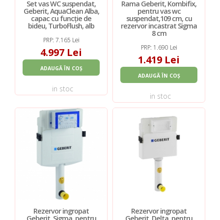
Set vas WC suspendat,
Rama Geberit, Kombifix,
Geberit, AquaClean Alba,
pentru vas wc
capac cu funcție de
suspendat,109 cm, cu
bideu, TurboFlush, alb
rezervor incastrat Sigma
8 cm
PRP: 7.165 Lei
PRP: 1.690 Lei
4.997 Lei
1.419 Lei
ADAUGĂ ÎN COȘ
ADAUGĂ ÎN COȘ
in stoc
in stoc
Rezervor ingropat
Rezervor ingropat
Geberit, Sigma, pentru
Geberit, Delta, pentru