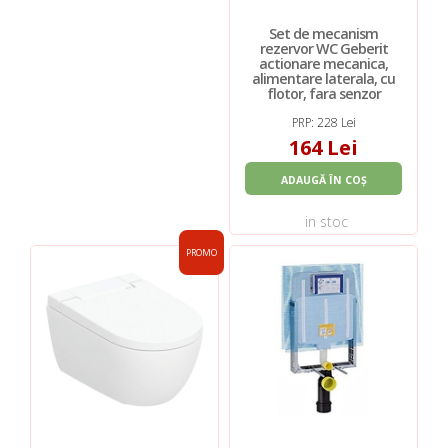
Set de mecanism
rezervor WC Geberit
actionare mecanica,
alimentare laterala, cu
flotor, fara senzor
PRP: 228 Lei
164 Lei
ADAUGĂ ÎN COȘ
in stoc
PROMO