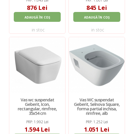
876 Lei
845 Lei
ADAUGĂ ÎN COȘ
ADAUGĂ ÎN COȘ
in stoc
in stoc
Vas wc suspendat
Vas WC suspendat
Geberit, Icon,
Geberit, Selnova Square,
rectangular, rimfree,
forma partial inchisa,
35x54 cm
rimfree, alb
PRP: 1.992 Lei
PRP: 1.252 Lei
1.594 Lei
1.051 Lei