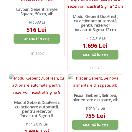
Lavoar, Geberit, Smyle
Square, 50 cm, alb
Modul Geberit DuoFresh,
cu acționare automată,
PRP: 588 Lei
pentru rezervor
516 Lei
încastrat Sigma 12 cm
PRP: 2.019 Lei
ADAUGĂ ÎN COȘ
1.696 Lei
in stoc
ADAUGĂ ÎN COȘ
in stoc
Pisoar Geberit, Selnova,
alimentare din spate, alb
Modul Geberit DuoFresh,
cu acționare automată,
PRP: 943 Lei
pentru rezervor
755 Lei
încastrat Sigma 8
PRP: 2.019 Lei
ADAUGĂ ÎN COȘ
1.696 Lei