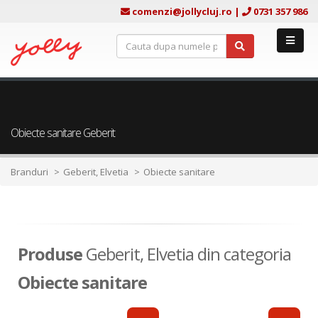
comenzi@jollycluj.ro
|
0731 357 986
Obiecte sanitare Geberit
Branduri
Geberit, Elvetia
Obiecte sanitare
Produse
Geberit, Elvetia din categoria
Obiecte sanitare