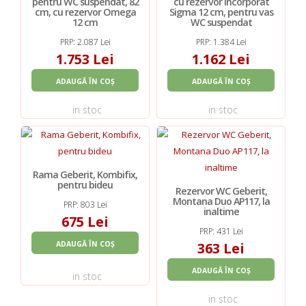
pentru WC suspendat, 82
cu rezervor incorporat
cm, cu rezervor Omega
Sigma 12 cm, pentru vas
12 cm
WC suspendat
PRP: 2.087 Lei
PRP: 1.384 Lei
1.753 Lei
1.162 Lei
ADAUGĂ ÎN COȘ
ADAUGĂ ÎN COȘ
in stoc
in stoc
Rama Geberit, Kombifix,
pentru bideu
Rezervor WC Geberit,
Montana Duo AP117, la
PRP: 803 Lei
inaltime
675 Lei
PRP: 431 Lei
ADAUGĂ ÎN COȘ
363 Lei
ADAUGĂ ÎN COȘ
in stoc
in stoc