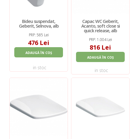
Bideu suspendat,
Capac WC Geberit,
Geberit, Selnova, alb
Acanto, soft close si
quick release, alb
PRP: 585 Lei
PRP: 1.004 Lei
476 Lei
816 Lei
ADAUGĂ ÎN COȘ
ADAUGĂ ÎN COȘ
in stoc
in stoc