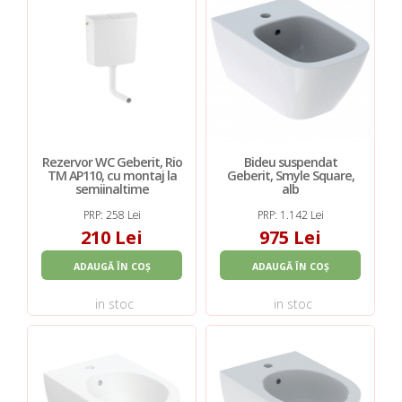
Rezervor WC Geberit, Rio
Bideu suspendat
TM AP110, cu montaj la
Geberit, Smyle Square,
semiinaltime
alb
PRP: 258 Lei
PRP: 1.142 Lei
210 Lei
975 Lei
ADAUGĂ ÎN COȘ
ADAUGĂ ÎN COȘ
in stoc
in stoc