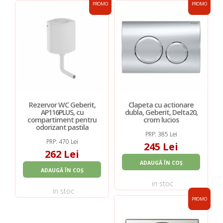
PROMO
PROMO
Rezervor WC Geberit,
Clapeta cu actionare
AP116PLUS, cu
dubla, Geberit, Delta20,
compartiment pentru
crom lucios
odorizant pastila
PRP: 385 Lei
PRP: 470 Lei
245 Lei
262 Lei
ADAUGĂ ÎN COȘ
ADAUGĂ ÎN COȘ
in stoc
in stoc
PROMO