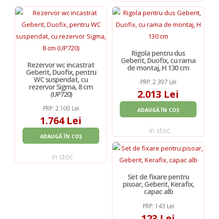
Rigola pentru dus
Geberit, Duofix, cu rama
Rezervor wc incastrat
de montaj, H 130 cm
Geberit, Duofix, pentru
WC suspendat, cu
PRP: 2.397 Lei
rezervor Sigma, 8 cm
2.013 Lei
(UP720)
PRP: 2.100 Lei
ADAUGĂ ÎN COȘ
1.764 Lei
in stoc
ADAUGĂ ÎN COȘ
in stoc
Set de fixare pentru
pisoar, Geberit, Kerafix,
capac alb
PRP: 143 Lei
123 Lei