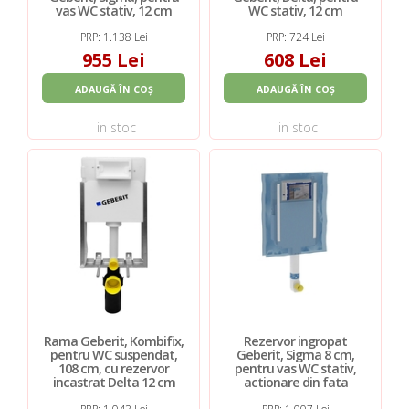
vas WC stativ, 12 cm
WC stativ, 12 cm
PRP: 1.138 Lei
PRP: 724 Lei
955 Lei
608 Lei
ADAUGĂ ÎN COȘ
ADAUGĂ ÎN COȘ
in stoc
in stoc
Rama Geberit, Kombifix,
Rezervor ingropat
pentru WC suspendat,
Geberit, Sigma 8 cm,
108 cm, cu rezervor
pentru vas WC stativ,
incastrat Delta 12 cm
actionare din fata
PRP: 1.043 Lei
PRP: 1.007 Lei