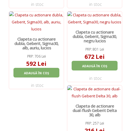
in stoc
in stoc
Clapeta cu actionare
dubla, Geberit, Sigma30,
Clapeta cu actionare
negru lucios
dubla, Geberit, Sigma30,
alb, auriu, lucios
PRP: 801 Lei
672 Lei
PRP: 706 Lei
592 Lei
ADAUGĂ ÎN COȘ
ADAUGĂ ÎN COȘ
in stoc
in stoc
Clapeta de actionare
dual-flush Geberit Delta
30, alb
PRP: 257 Lei
216 Lei