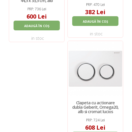
44,5 x 35,5 cm, alb
PRP: 470 Lei
PRP: 736 Lei
382 Lei
600 Lei
ADAUGĂ ÎN COȘ
ADAUGĂ ÎN COȘ
in stoc
in stoc
Clapeta cu actionare
dubla Geberit, Omega20,
alb si cromat lucios
PRP: 724 Lei
608 Lei