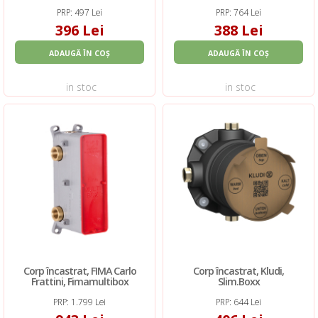
PRP: 497 Lei
PRP: 764 Lei
396 Lei
388 Lei
ADAUGĂ ÎN COȘ
ADAUGĂ ÎN COȘ
in stoc
in stoc
Corp încastrat, FIMA Carlo
Corp încastrat, Kludi,
Frattini, Fimamultibox
Slim.Boxx
PRP: 1.799 Lei
PRP: 644 Lei