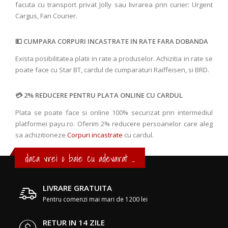
facuta cu transport privat Jolly sau livrarea prin curier: Urgent
Cargus, Fan Courier.
CUMPARA CORPURI INCASTRATE IN RATE FARA DOBANDA
Exista posibilitatea platii in rate a produselor. Achizitia in rate se
poate face cu Star BT, cardul de cumparaturi Raiffeisen, si BRD.
2% REDUCERE PENTRU PLATA ONLINE CU CARDUL
Plata se poate face si online 100% securizat prin intermediul
platformei payu.ro. Oferim 2% reducere persoanelor care aleg
sa achizitioneze
Corpuri incastrate
cu cardul.
daca vrei o baie cu adevarat ...
LIVRARE GRATUITA
Pentru comenzi mai mari de 1200 lei
RETUR IN 14 ZILE