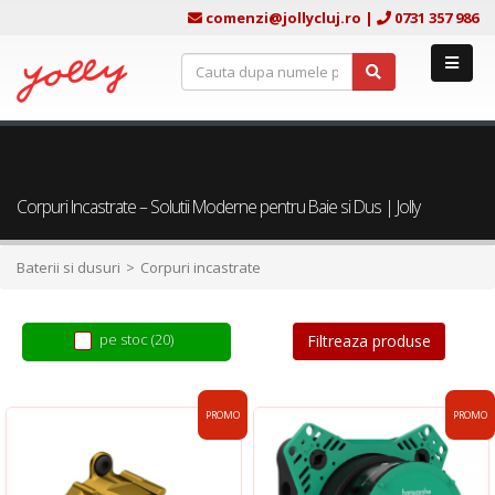
comenzi@jollycluj.ro
|
0731 357 986
Corpuri Incastrate – Solutii Moderne pentru Baie si Dus | Jolly
Baterii si dusuri
Corpuri incastrate
pe stoc (20)
Filtreaza produse
PROMO
PROMO