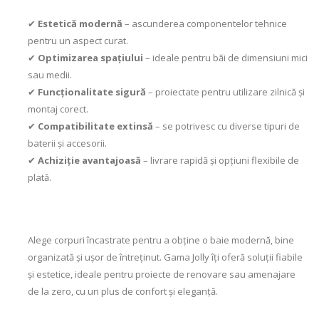
✔
Estetică modernă
– ascunderea componentelor tehnice
pentru un aspect curat.
✔
Optimizarea spațiului
– ideale pentru băi de dimensiuni mici
sau medii.
✔
Funcționalitate sigură
– proiectate pentru utilizare zilnică și
montaj corect.
✔
Compatibilitate extinsă
– se potrivesc cu diverse tipuri de
baterii și accesorii.
✔
Achiziție avantajoasă
– livrare rapidă și opțiuni flexibile de
plată.
Alege corpuri încastrate pentru a obține o baie modernă, bine
organizată și ușor de întreținut. Gama Jolly îți oferă soluții fiabile
și estetice, ideale pentru proiecte de renovare sau amenajare
de la zero, cu un plus de confort și eleganță.