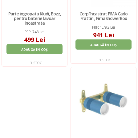
Parte ingropata Kludi, Bozz,
Corp încastrat FIMA Carlo
pentru baterie lavoar
Frattini, FimaShowerBox
incastrata
PRP: 1.793 Lei
PRP: 748 Lei
941 Lei
499 Lei
ADAUGĂ ÎN COȘ
ADAUGĂ ÎN COȘ
in stoc
in stoc