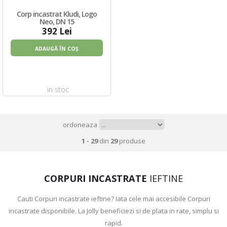
Corp incastrat Kludi, Logo
Neo, DN 15
392 Lei
ADAUGĂ ÎN COȘ
in stoc
ordoneaza
1 - 29
din
29
produse
CORPURI INCASTRATE
IEFTINE
Cauti Corpuri incastrate ieftine? Iata cele mai accesibile Corpuri
incastrate disponibile. La Jolly beneficiezi si de plata in rate, simplu si
rapid.