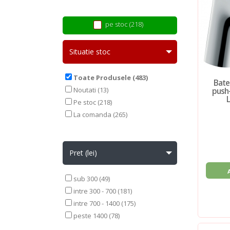
pe stoc (218)
Situatie stoc
Toate Produsele (483)
Bater
Noutati (13)
push
Pe stoc (218)
La comanda (265)
Pret (lei)
sub 300 (49)
intre 300 - 700 (181)
intre 700 - 1400 (175)
peste 1400 (78)