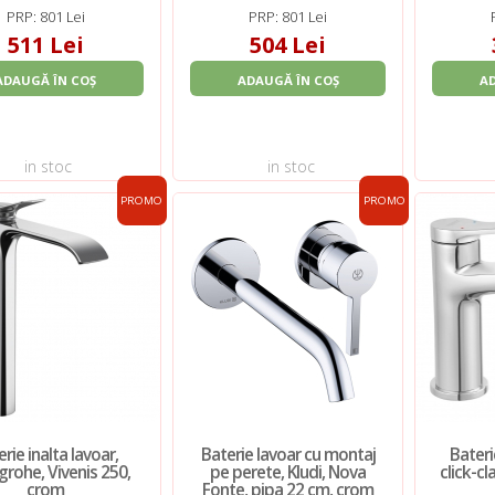
PRP: 801 Lei
PRP: 801 Lei
511 Lei
504 Lei
ADAUGĂ ÎN COȘ
ADAUGĂ ÎN COȘ
A
in stoc
in stoc
PROMO
PROMO
rie inalta lavoar,
Baterie lavoar cu montaj
Bateri
rohe, Vivenis 250,
pe perete, Kludi, Nova
click-cl
crom
Fonte, pipa 22 cm, crom