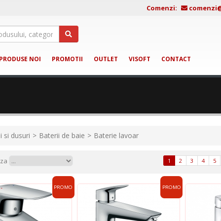
Comenzi:
comenzi@j
PRODUSE NOI
PROMOTII
OUTLET
VISOFT
CONTACT
i si dusuri
Baterii de baie
Baterie lavoar
aza
1
2
3
4
5
PROMO
PROMO