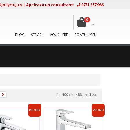
ollycluj.ro
|
Apeleaza un consultant:
0731 357 986
0
BLOG
SERVICII
VOUCHERE
CONTUL MEU
1 - 100
din
483
produse
PROMO
PROMO