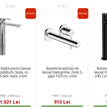
in stoc
in stoc
PROMO
PROMO
 înaltă pentru lavoar
Baterie încastrată de
Bateri
roy&Boch, Skyla, cu
lavoar Hansgrohe, Zesis S,
lavoar H
l click-clack, crom
pipă 19.4 cm, crom
240, Co
PRP: 2.090 Lei
PRP: 1.334 Lei
P
1.021 Lei
913 Lei