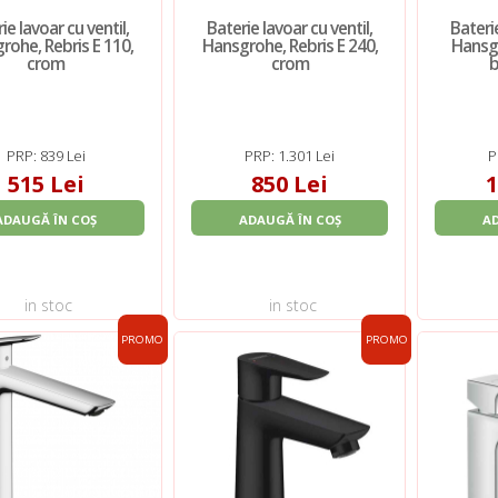
ie lavoar cu ventil,
Baterie lavoar cu ventil,
Baterie
rohe, Rebris E 110,
Hansgrohe, Rebris E 240,
Hansgr
crom
crom
b
PRP: 839 Lei
PRP: 1.301 Lei
P
515 Lei
850 Lei
1
ADAUGĂ ÎN COȘ
ADAUGĂ ÎN COȘ
A
in stoc
in stoc
PROMO
PROMO