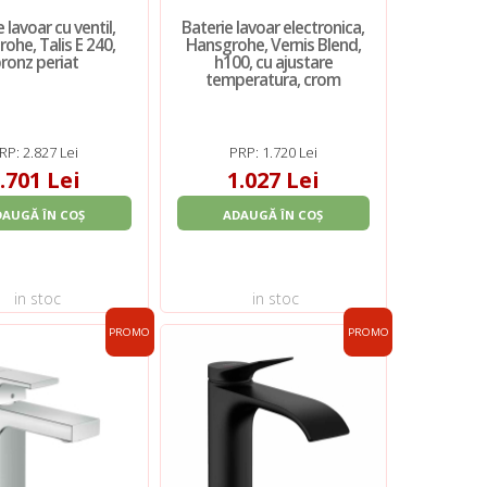
 lavoar cu ventil,
Baterie lavoar electronica,
ohe, Talis E 240,
Hansgrohe, Vernis Blend,
ronz periat
h100, cu ajustare
temperatura, crom
RP: 2.827 Lei
PRP: 1.720 Lei
.701 Lei
1.027 Lei
DAUGĂ ÎN COȘ
ADAUGĂ ÎN COȘ
in stoc
in stoc
PROMO
PROMO