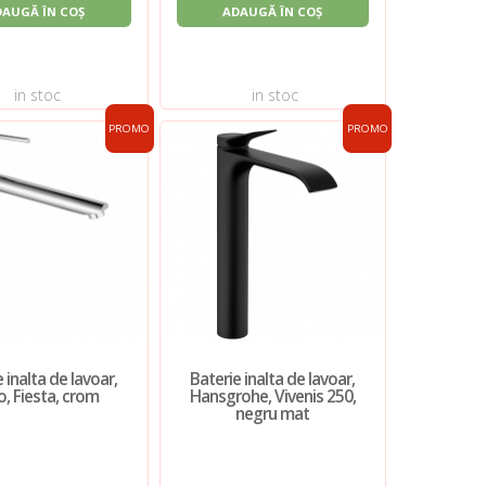
DAUGĂ ÎN COȘ
ADAUGĂ ÎN COȘ
in stoc
in stoc
PROMO
PROMO
 inalta de lavoar,
Baterie inalta de lavoar,
o, Fiesta, crom
Hansgrohe, Vivenis 250,
negru mat