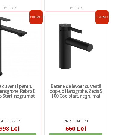
in stoc
in stoc
PROMO
PROMO
e cu ventil pentru
Baterie de lavoar cu ventil
ansgrohe, Rebris E
pop-up Hansgrohe, Zezis S
olStart, negru mat
100 Coolstart, negru mat
RP: 1.627 Lei
PRP: 1.041 Lei
998 Lei
660 Lei