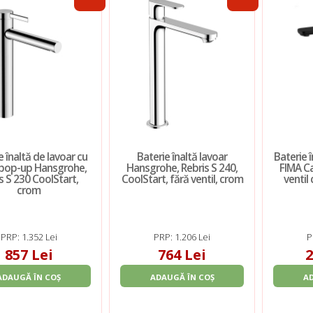
e înaltă de lavoar cu
Baterie înaltă lavoar
Baterie 
 pop-up Hansgrohe,
Hansgrohe, Rebris S 240,
FIMA Car
s S 230 CoolStart,
CoolStart, fără ventil, crom
ventil 
crom
PRP: 1.352 Lei
PRP: 1.206 Lei
P
857 Lei
764 Lei
2
ADAUGĂ ÎN COȘ
ADAUGĂ ÎN COȘ
A