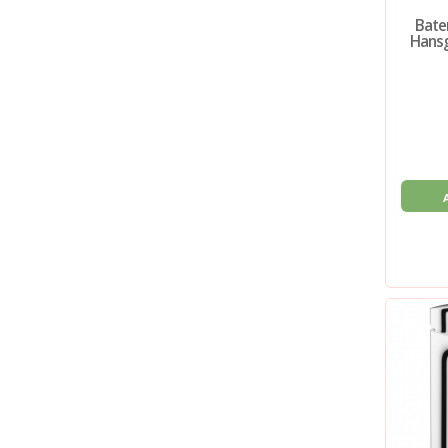
Bater
Hansg