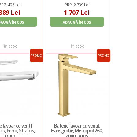
PRP: 476 Lei
PRP: 2.739 Lei
389 Lei
1.707 Lei
DAUGĂ ÎN COȘ
ADAUGĂ ÎN COȘ
in stoc
in stoc
PROMO
PROMO
e lavoar cu ventil
Baterie lavoar cu ventil,
ack, Ferro, Stratos,
Hansgrohe, Metropol 260,
crom
auriu lucios