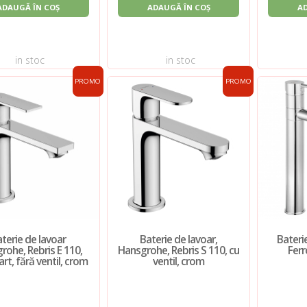
ADAUGĂ ÎN COȘ
ADAUGĂ ÎN COȘ
A
in stoc
in stoc
PROMO
PROMO
terie de lavoar
Baterie de lavoar,
Baterie
rohe, Rebris E 110,
Hansgrohe, Rebris S 110, cu
Ferr
rt, fără ventil, crom
ventil, crom