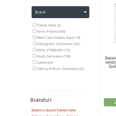
Brand
Daniel, Italia (2)
Ferro, Polonia (60)
FIMA Carlo Frattini, Italia (19)
Hansgrohe, Germania (161)
IDEAL STANDARD (13)
Kludi, Germania (159)
Bateri
ventil
LaVita (47)
Zesi
Villeroy & Boch, Germania (22)
Branduri
Baterii si dusuri Daniel, Italia