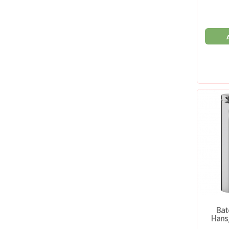
Bate
Hansg