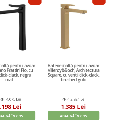
înaltă pentru lavoar
Baterie înaltă pentru lavoar
lo Frattini Flo, cu
Villeroy&Boch, Architectura
click-clack, negru
Square, cu ventil click-clack,
mat
brushed gold
RP: 4.075 Lei
PRP: 2.924 Lei
.198 Lei
1.385 Lei
DAUGĂ ÎN COȘ
ADAUGĂ ÎN COȘ