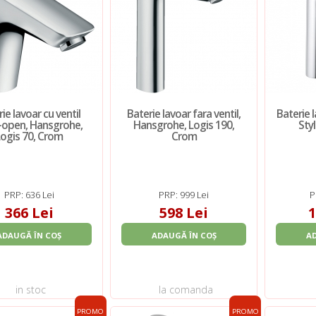
ie lavoar cu ventil
Baterie lavoar fara ventil,
Baterie l
-open, Hansgrohe,
Hansgrohe, Logis 190,
Styl
Logis 70, Crom
Crom
PRP: 636 Lei
PRP: 999 Lei
P
366 Lei
598 Lei
1
ADAUGĂ ÎN COȘ
ADAUGĂ ÎN COȘ
A
in stoc
la comanda
PROMO
PROMO