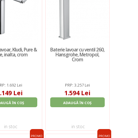
avoar, Kludi, Pure &
Baterie lavoar cu ventil 260,
e, inalta, crom
Hansgrohe, Metropol,
Crom
RP: 1.692 Lei
PRP: 3.257 Lei
.149 Lei
1.594 Lei
DAUGĂ ÎN COȘ
ADAUGĂ ÎN COȘ
in stoc
in stoc
PROMO
PROMO