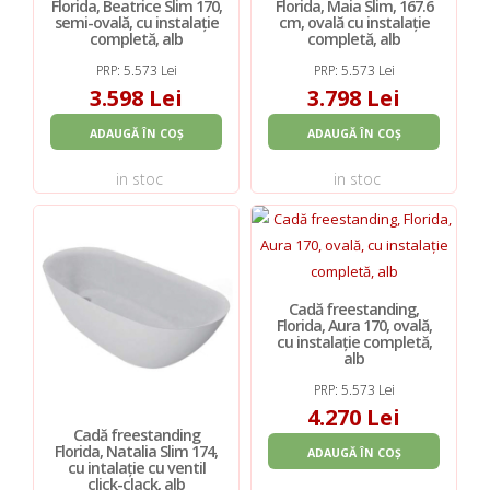
Florida, Beatrice Slim 170,
Florida, Maia Slim, 167.6
semi-ovală, cu instalație
cm, ovală cu instalație
completă, alb
completă, alb
PRP: 5.573 Lei
PRP: 5.573 Lei
3.598 Lei
3.798 Lei
ADAUGĂ ÎN COȘ
ADAUGĂ ÎN COȘ
in stoc
in stoc
Cadă freestanding,
Florida, Aura 170, ovală,
cu instalație completă,
alb
PRP: 5.573 Lei
4.270 Lei
Cadă freestanding
Florida, Natalia Slim 174,
ADAUGĂ ÎN COȘ
cu intalație cu ventil
click-clack, alb