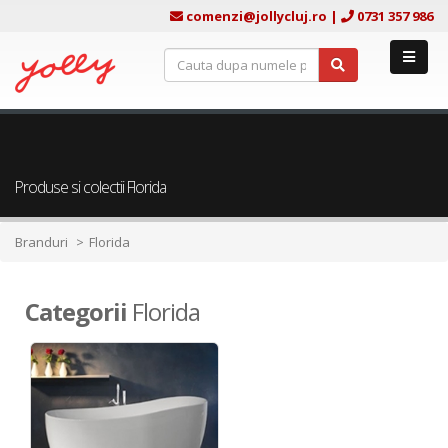
comenzi@jollycluj.ro
|
0731 357 986
Produse si colectii Florida
Branduri
Florida
Categorii
Florida