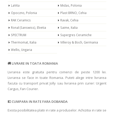
LaVita
Midas, Polonia
Opoczno, Polonia
Plast BRNO, Cehia
RAK Ceramics
Ravak, Cehia
Ronal (Sanswiss), Elvetia
Saime, Italia
SPECTRUM
Supergres Ceramiche
Thermomat, Italia
Villeroy & Boch, Germania
Wellis, Ungaria
LIVRARE IN TOATA ROMANIA
Livrarea este gratuita pentru comenzi de peste 1200 lei.
Livrarea se face in toate Romania. Puteti alege intre livrarea
facuta cu transport privat Jolly sau livrarea prin curier: Urgent
Cargus, Fan Courier.
CUMPARA IN RATE FARA DOBANDA
Exista posibilitatea platii in rate a produselor. Achizitia in rate se