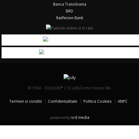
Banca Transilvania
BRD
Raiffeisen Bank
®
© 1994 - 2026 Jolly
| SC JollyContor Impex SRL
Termeni si conditii
Confidentialitate
Politica Cookies
ANPC
powered by
srd media