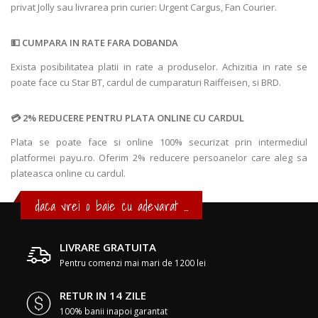
privat Jolly sau livrarea prin curier: Urgent Cargus, Fan Courier.
CUMPARA IN RATE FARA DOBANDA
Exista posibilitatea platii in rate a produselor. Achizitia in rate se
poate face cu Star BT, cardul de cumparaturi Raiffeisen, si BRD.
2% REDUCERE PENTRU PLATA ONLINE CU CARDUL
Plata se poate face si online 100% securizat prin intermediul
platformei payu.ro. Oferim 2% reducere persoanelor care aleg sa
plateasca online cu cardul.
daca vrei o baie cu adevarat ...
LIVRARE GRATUITA
Pentru comenzi mai mari de 1200 lei
RETUR IN 14 ZILE
100% banii inapoi garantat