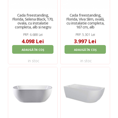
Cada freestanding,
Cada freestanding,
Florida, Selena Black, 170,
Florida, Viva Slim, ovală,
ovala, cu instalatie
cu instalatie completa,
completa, alb si negru
167 cm, alb
PRP: 6.688 Lei
PRP: 5.301 Lei
4.098 Lei
3.997 Lei
ADAUGĂ ÎN COȘ
ADAUGĂ ÎN COȘ
in stoc
in stoc