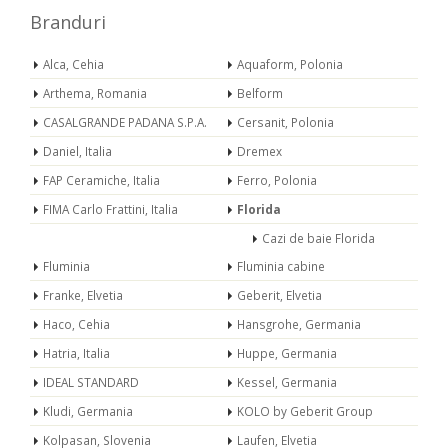
Branduri
Alca, Cehia
Aquaform, Polonia
Arthema, Romania
Belform
CASALGRANDE PADANA S.P.A.
Cersanit, Polonia
Daniel, Italia
Dremex
FAP Ceramiche, Italia
Ferro, Polonia
FIMA Carlo Frattini, Italia
Florida
Cazi de baie Florida
Fluminia
Fluminia cabine
Franke, Elvetia
Geberit, Elvetia
Haco, Cehia
Hansgrohe, Germania
Hatria, Italia
Huppe, Germania
IDEAL STANDARD
Kessel, Germania
Kludi, Germania
KOLO by Geberit Group
Kolpasan, Slovenia
Laufen, Elvetia