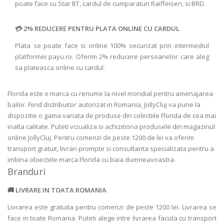
poate face cu Star BT, cardul de cumparaturi Raiffeisen, si BRD.
2% REDUCERE PENTRU PLATA ONLINE CU CARDUL
Plata se poate face si online 100% securizat prin intermediul
platformei payu.ro. Oferim 2% reducere persoanelor care aleg
sa plateasca online cu cardul.
Florida este o marca cu renume la nivel mondial pentru amenajarea
bailor. Fiind distribuitor autorizat in Romania, JollyCluj va pune la
dispozitie o gama variata de produse din colectiile Florida de cea mai
inalta calitate. Puteti vizualiza si achizitiona produsele din magazinul
online JollyCluj. Pentru comenzi de peste 1200 de lei va oferim
transport gratuit, livrari prompte si consultanta specializata pentru a
imbina obiectele marca Florida cu baia dumneavoastra.
Branduri
LIVRARE IN TOATA ROMANIA
Livrarea este gratuita pentru comenzi de peste 1200 lei. Livrarea se
face in toate Romania. Puteti alege intre livrarea facuta cu transport