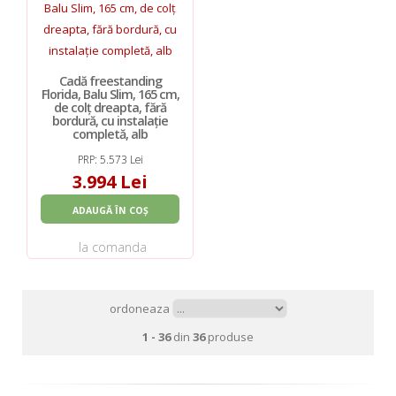
Cadă freestanding
Florida, Balu Slim, 165 cm,
de colț dreapta, fără
bordură, cu instalație
completă, alb
PRP: 5.573 Lei
3.994 Lei
ADAUGĂ ÎN COȘ
la comanda
ordoneaza
1 - 36
din
36
produse