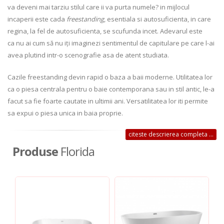
va deveni mai tarziu stilul care ii va purta numele? in mijlocul
incaperii este cada
freestanding
, esentiala si autosuficienta, in care
regina, la fel de autosuficienta, se scufunda incet. Adevarul este
ca nu ai cum să nu iți imaginezi sentimentul de capitulare pe care l-ai
avea plutind intr-o scenografie asa de atent studiata.
Cazile freestanding devin rapid o baza a baii moderne. Utilitatea lor
ca o piesa centrala pentru o baie contemporana sau in stil antic, le-a
facut sa fie foarte cautate in ultimii ani. Versatilitatea lor iti permite
sa expui o piesa unica in baia proprie.
citeste descrierea completa ...
Produse
Florida