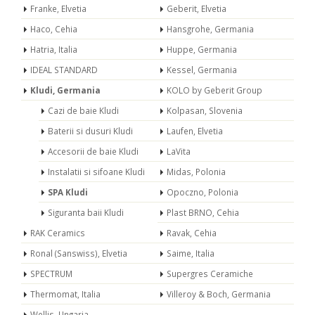
Franke, Elvetia
Geberit, Elvetia
Haco, Cehia
Hansgrohe, Germania
Hatria, Italia
Huppe, Germania
IDEAL STANDARD
Kessel, Germania
Kludi, Germania
KOLO by Geberit Group
Cazi de baie Kludi
Kolpasan, Slovenia
Baterii si dusuri Kludi
Laufen, Elvetia
Accesorii de baie Kludi
LaVita
Instalatii si sifoane Kludi
Midas, Polonia
SPA Kludi
Opoczno, Polonia
Siguranta baii Kludi
Plast BRNO, Cehia
RAK Ceramics
Ravak, Cehia
Ronal (Sanswiss), Elvetia
Saime, Italia
SPECTRUM
Supergres Ceramiche
Thermomat, Italia
Villeroy & Boch, Germania
Wellis, Ungaria