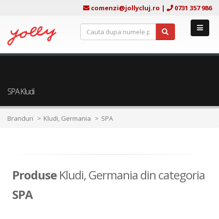
comenzi@jollycluj.ro
|
0731 357 986
SPA Kludi
Branduri
Kludi, Germania
SPA
Produse
Kludi, Germania din categoria
SPA