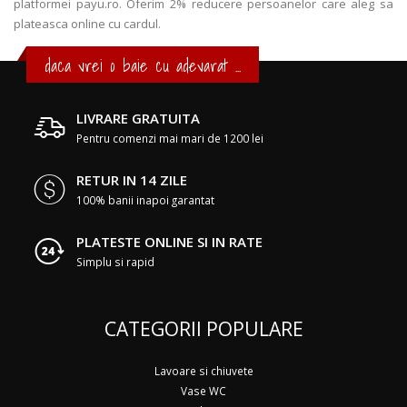
platformei payu.ro. Oferim 2% reducere persoanelor care aleg sa
plateasca online cu cardul.
daca vrei o baie cu adevarat ...
LIVRARE GRATUITA
Pentru comenzi mai mari de 1200 lei
RETUR IN 14 ZILE
100% banii inapoi garantat
PLATESTE ONLINE SI IN RATE
Simplu si rapid
CATEGORII POPULARE
Lavoare si chiuvete
Vase WC