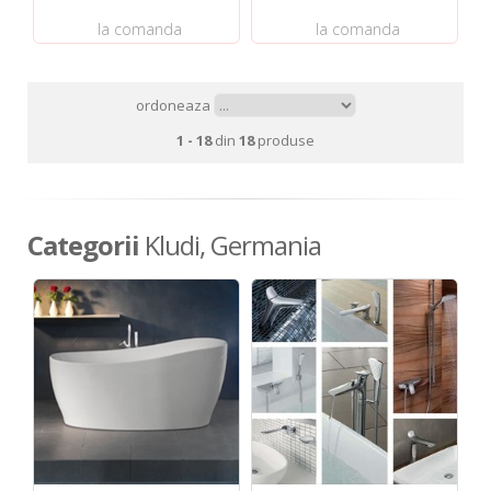
la comanda
la comanda
ordoneaza
1 - 18
din
18
produse
Categorii
Kludi, Germania