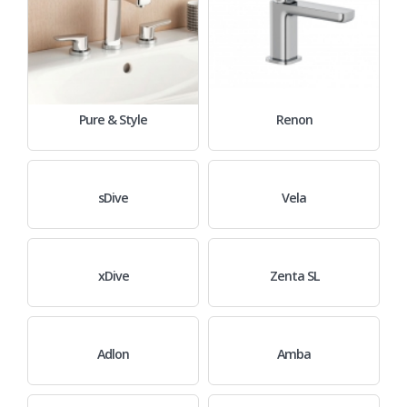
Pure & Style
Renon
sDive
Vela
xDive
Zenta SL
Adlon
Amba