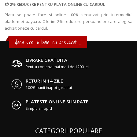
2% REDUCERE PENTRU PLATA ONLINE CU CARDUL
Plata se poate face si online 100% securizat prin intermediul
platformei payu.ro. Oferim 2% reducere persoanelor care aleg sa
achizitioneze cu cardul.
daca vrei o baie cu adevarat ...
LIVRARE GRATUITA
Pentru comenzi mai mari de 1200 lei
RETUR IN 14 ZILE
100% banii inapoi garantat
PLATESTE ONLINE SI IN RATE
Simplu si rapid
CATEGORII POPULARE