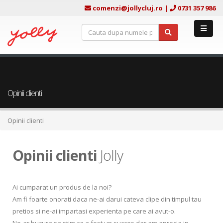
comenzi@jollycluj.ro
|
0731 357 986
Opinii clienti
Opinii clienti
Opinii clienti
Jolly
Ai cumparat un produs de la noi?
Am fi foarte onorati daca ne-ai darui cateva clipe din timpul tau
pretios si ne-ai impartasi experienta pe care ai avut-o.