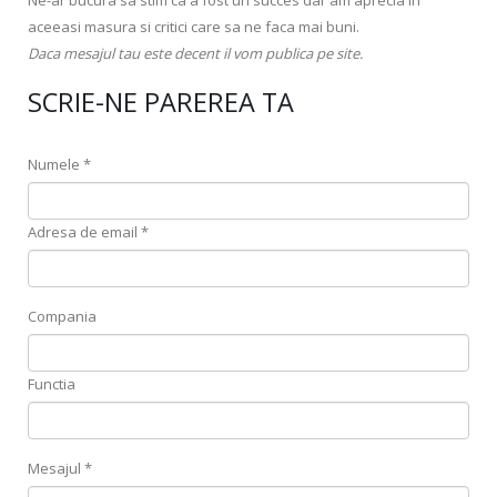
Ne-ar bucura sa stim ca a fost un succes dar am aprecia in
aceeasi masura si critici care sa ne faca mai buni.
Daca mesajul tau este decent il vom publica pe site.
SCRIE-NE PAREREA TA
Numele *
Adresa de email *
Compania
Functia
Mesajul *