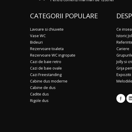
CATEGORII POPULARE
DESP
Lavoare si chiuvete
Ce insea
Vase WC
Istoric Jol
Bideuri
Referint
Rezervoare toaleta
Cariere
Rezervoare WC ingropate
Grupuril
Cazi de baie retro
Jolly si cr
Cazi de baie ovale
Grija pe
Cazi Freestanding
Expozitii
Cabine dus moderne
Melodiile
Cabine de dus
Cadite dus
Rigole dus