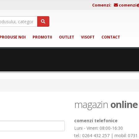
Comenzi:
comenzi@j
PRODUSE NOI
PROMOTII
OUTLET
VISOFT
CONTACT
magazin
online
comenzi telefonice
Luni - Vineri: 08:00-16:30
tel.: 0264 432 257 | mobil: 0731