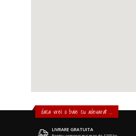
daca vrei o baie cu adevarat ...
LIVRARE GRATUITA
Pentru comenzi mai mari de 1200 lei