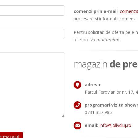
*
comenzi prin e-mail
:
comenzi@
procesare si informatii comenzi 
Pentru solicitari de oferta pe e-
telefon.
Va multumim!
magazin
de pr
adresa:
Parcul Feroviarilor nr. 17,
programari vizita show
0731 357 986
email:
info@jollycluj.ro