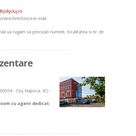
jollycluj.ro
online/telefonice/e-mail.
mail va rugam sa precizati numele, localitatea si nr. de
ezentare
 400054 - Cluj Napoca, RO
room cu agent dedicat: