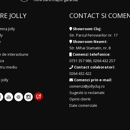
RE JOLLY
CONTACT SI COMEN
mna Jolly
Showroom Cluj:
ly
Str. Parcul Feroviarilor nr. 17
e
Showroom Neamt:
Str. Mihai Stamatin, nr. 8
e de interactiune
Comenzi telefonice:
iza
0731 357 986
,
0264 432 257
ntru mediu
Contact colaboratori:
0264 432 422
 Jolly
Comenzi prin e-mail:
comenzi@jollycluj.ro
Sugestii si reclamatii
Opinii clienti
Date comerciale