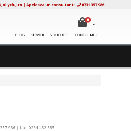
ollycluj.ro
|
Apeleaza un consultant:
0731 357 986
0
BLOG
SERVICII
VOUCHERE
CONTUL MEU
 357 986 | fax.: 0264 432 385