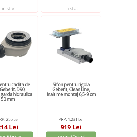
in stoc
in stoc
entru cadita de
Sifon pentru rigola
 Geberit, D90,
Geberit, Clean Line,
 garda hidraulica
inaltime montaj 6,5-9 cm
50 mm
RP: 255 Lei
PRP: 1.231 Lei
214 Lei
919 Lei
AUGĂ ÎN COȘ
ADAUGĂ ÎN COȘ