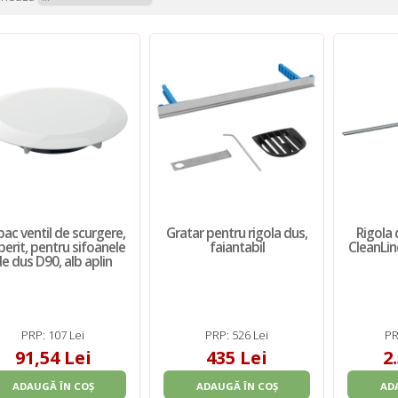
ac ventil de scurgere,
Gratar pentru rigola dus,
Rigola 
erit, pentru sifoanele
faiantabil
CleanLin
e dus D90, alb aplin
PRP: 107 Lei
PRP: 526 Lei
PR
91,54 Lei
435 Lei
2
ADAUGĂ ÎN COȘ
ADAUGĂ ÎN COȘ
AD