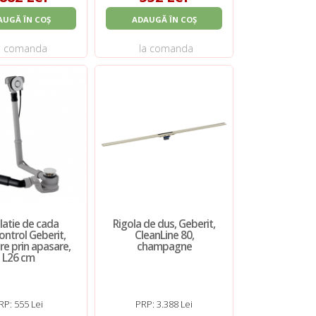
AUGĂ ÎN COȘ
ADAUGĂ ÎN COȘ
a comanda
la comanda
alatie de cada
Rigola de dus, Geberit,
ntrol Geberit,
CleanLine 80,
re prin apasare,
champagne
L26 cm
RP: 555 Lei
PRP: 3.388 Lei