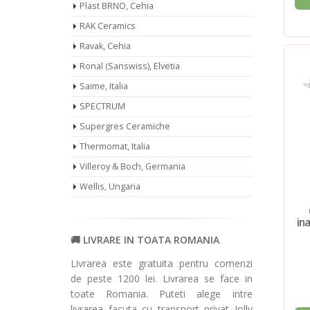
Plast BRNO, Cehia
RAK Ceramics
Ravak, Cehia
Ronal (Sanswiss), Elvetia
Saime, Italia
SPECTRUM
Supergres Ceramiche
Thermomat, Italia
Villeroy & Boch, Germania
Wellis, Ungaria
in
LIVRARE IN TOATA ROMANIA
Livrarea este gratuita pentru comenzi
de peste 1200 lei. Livrarea se face in
toate Romania. Puteti alege intre
livrarea facuta cu transport privat Jolly