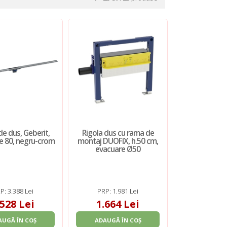
de dus, Geberit,
Rigola dus cu rama de
e 80, negru-crom
montaj DUOFIX, h.50 cm,
evacuare Ø50
P: 3.388 Lei
PRP: 1.981 Lei
.528 Lei
1.664 Lei
AUGĂ ÎN COȘ
ADAUGĂ ÎN COȘ