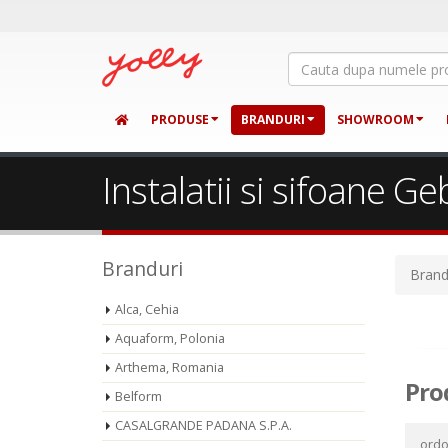
PRODUSE
BRANDURI
SHOWROOM
Instalatii si sifoane Ge
Branduri
Brand
Alca, Cehia
Aquaform, Polonia
Arthema, Romania
Pro
Belform
CASALGRANDE PADANA S.P.A.
ord