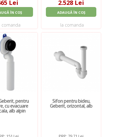
465 Lei
2.528 Lei
AUGĂ ÎN COȘ
ADAUGĂ ÎN COȘ
a comanda
la comanda
Geberit, pentru
Sifon pentru bideu,
e, cu evacuare
Geberit, orizontal, alb
cala, alb alpin
RP: 151 Lei
PRP: 79,71 Lei