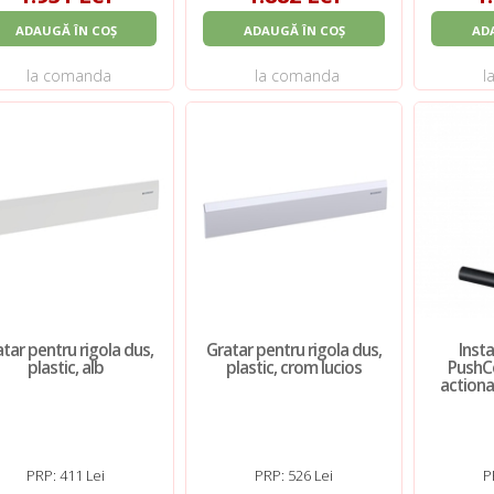
ADAUGĂ ÎN COȘ
ADAUGĂ ÎN COȘ
AD
la comanda
la comanda
l
tar pentru rigola dus,
Gratar pentru rigola dus,
Inst
plastic, alb
plastic, crom lucios
PushCo
actiona
PRP: 411 Lei
PRP: 526 Lei
P