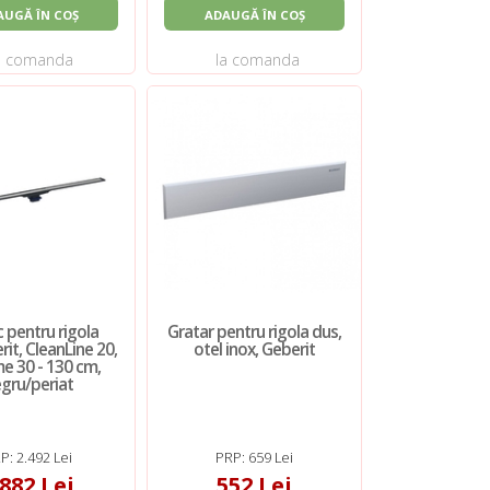
AUGĂ ÎN COȘ
ADAUGĂ ÎN COȘ
a comanda
la comanda
 pentru rigola
Gratar pentru rigola dus,
it, CleanLine 20,
otel inox, Geberit
e 30 - 130 cm,
gru/periat
P: 2.492 Lei
PRP: 659 Lei
.882 Lei
552 Lei