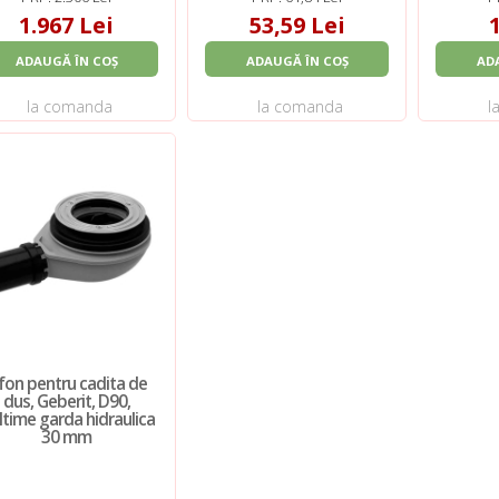
1.967 Lei
53,59 Lei
ADAUGĂ ÎN COȘ
ADAUGĂ ÎN COȘ
AD
la comanda
la comanda
l
ifon pentru cadita de
dus, Geberit, D90,
ltime garda hidraulica
30 mm