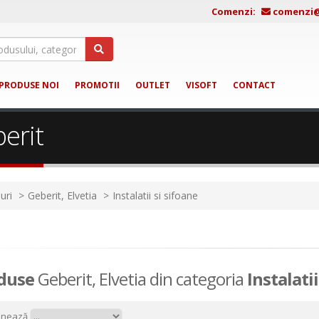
Comenzi:
comenzi@j
PRODUSE NOI
PROMOTII
OUTLET
VISOFT
CONTACT
berit
uri
Geberit, Elvetia
Instalatii si sifoane
duse
Geberit, Elvetia din categoria
Instalatii
onează