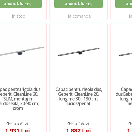
ADAUGĂ ÎN COȘ
ADAUGĂ ÎN COȘ
AD
in stoc
la comanda
l
pac pentru rigola dus
Capac pentru rigola dus,
Capac
eberit, CleanLine 60,
Geberit, CleanLine 20,
dusGeber
SLIM, montaj in
lungime 30 - 130 cm,
lungim
ardoseala, 30-90 cm,
lucios/periat
ne
crom
PRP: 2.294 Lei
PRP: 2.492 Lei
PR
1.931 Lei
1.882 Lei
1