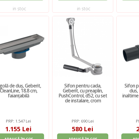
in stoc
in stoc
igolă de duș, Geberit,
Sifon pentru cada,
Sifon p
CleanLine, 18.8 cm,
Geberit, cu preaplin,
dus,
faianțabilă
PushControl, d52, cu set
inaltime
de instalare, crom
PRP: 1.547 Lei
PRP: 690 Lei
P
1.155 Lei
580 Lei
ADAUGĂ ÎN COȘ
ADAUGĂ ÎN COȘ
AD