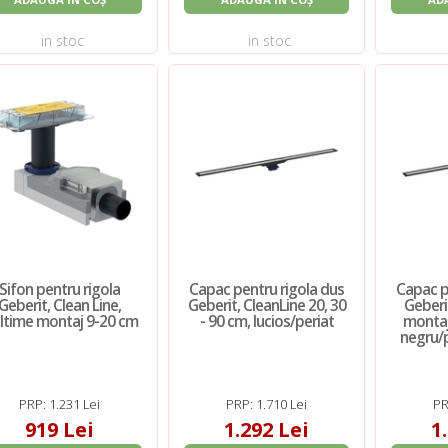
in stoc
in stoc
Sifon pentru rigola
Capac pentru rigola dus
Capac p
Geberit, Clean Line,
Geberit, CleanLine 20, 30
Geberi
altime montaj 9-20 cm
- 90 cm, lucios/periat
montaj
negru/p
PRP: 1.231 Lei
PRP: 1.710 Lei
PR
919 Lei
1.292 Lei
1