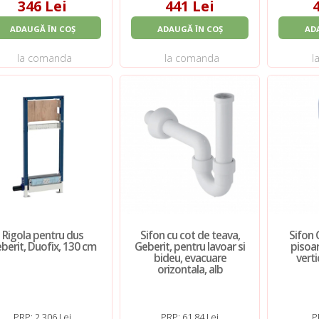
346 Lei
441 Lei
ADAUGĂ ÎN COȘ
ADAUGĂ ÎN COȘ
AD
la comanda
la comanda
l
Rigola pentru dus
Sifon cu cot de teava,
Sifon 
berit, Duofix, 130 cm
Geberit, pentru lavoar si
pisoar
bideu, evacuare
verti
orizontala, alb
PRP: 2.306 Lei
PRP: 61,84 Lei
P