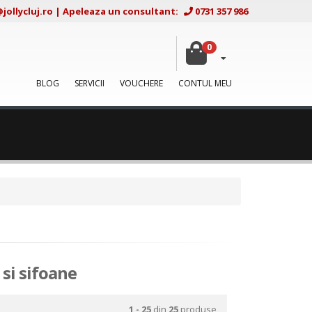
ollycluj.ro
|
Apeleaza un consultant:
0731 357 986
0
BLOG
SERVICII
VOUCHERE
CONTUL MEU
 si sifoane
1 - 25
din
25
produse