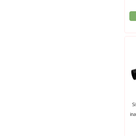
S
ina