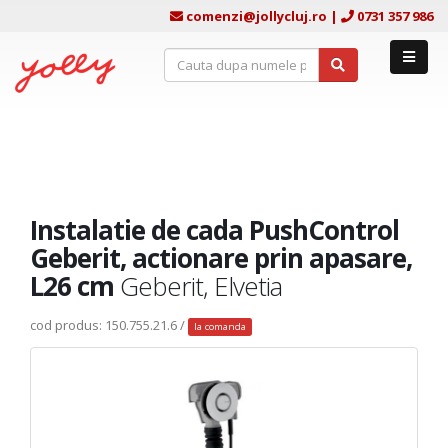
comenzi@jollycluj.ro
|
0731 357 986
Instalatie de cada PushControl
Geberit, actionare prin apasare,
L26 cm
Geberit, Elvetia
cod produs: 150.755.21.6 /
la comanda