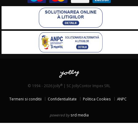
®
© 1994 - 2026 Jolly
| SC JollyContor Impex SRL
Termeni si conditii
Confidentialitate
Politica Cookies
ANPC
powered by
srd media