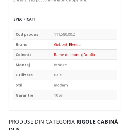
preaviz, sau pot conține erori de operare.
SPECIFICATII
Cod produs
111.580.00.2
Brand
Geberit, Elvetia
Colectia
Rame de montaj Duofix
Montaj
inzidire
Utilizare
Baie
Stil
modern
Garantie
10 ani
PRODUSE DIN CATEGORIA
RIGOLE CABINĂ
DUȘ