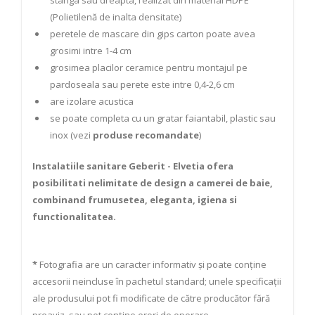
stanga sau dreapta, realizat din material HDPE
(Polietilenă de inalta densitate)
peretele de mascare din gips carton poate avea
grosimi intre 1-4 cm
grosimea placilor ceramice pentru montajul pe
pardoseala sau perete este intre 0,4-2,6 cm
are izolare acustica
se poate completa cu un gratar faiantabil, plastic sau
inox (vezi
produse recomandate
)
Instalatiile sanitare Geberit - Elvetia ofera
posibilitati nelimitate de design a camerei de baie,
combinand frumusetea, eleganta, igiena si
functionalitatea.
*
Fotografia are un caracter informativ și poate conține
accesorii neincluse în pachetul standard; unele specificații
ale produsului pot fi modificate de către producător fără