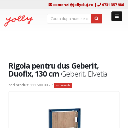
comenzi@jollycluj.ro
|
0731 357 986
Rigola pentru dus Geberit,
Duofix, 130 cm
Geberit, Elvetia
cod produs: 111.580.00.2 /
la comanda