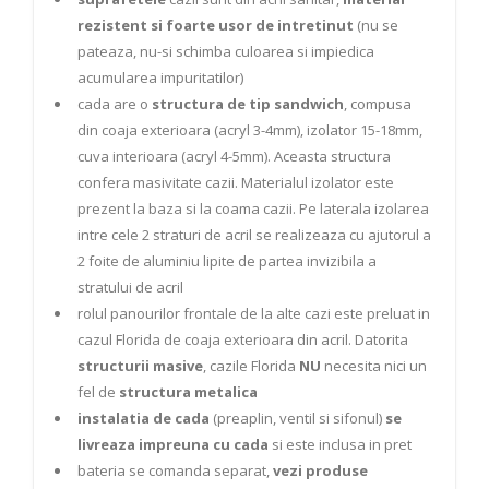
rezistent si foarte usor de intretinut
(nu se
pateaza, nu-si schimba culoarea si impiedica
acumularea impuritatilor)
cada are o
structura de tip sandwich
, compusa
din coaja exterioara (acryl 3-4mm), izolator 15-18mm,
cuva interioara (acryl 4-5mm). Aceasta structura
confera masivitate cazii. Materialul izolator este
prezent la baza si la coama cazii. Pe laterala izolarea
intre cele 2 straturi de acril se realizeaza cu ajutorul a
2 foite de aluminiu lipite de partea invizibila a
stratului de acril
rolul panourilor frontale de la alte cazi este preluat in
cazul Florida de coaja exterioara din acril. Datorita
structurii masive
, cazile Florida
NU
necesita nici un
fel de
structura metalica
instalatia de cada
(preaplin, ventil si sifonul)
se
livreaza impreuna cu cada
si este inclusa in pret
bateria se comanda separat,
vezi produse