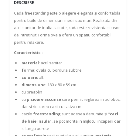
DESCRIERE
Cada freestanding este o alegere eleganta și confortabila
pentru baile de dimensiuni medii sau mari. Realizata din
acril sanitar de inalta calitate, cada este rezistenta si usor
de intretinut. Forma ovala ofera un spatiu confortabil
pentru relaxare.
Caracteristici
:
material
: acril sanitar
forma
: ovala cu bordura subtire
culoare
: alb
dimensiune
: 180 x 80 x 59 cm
cu preaplin
cu
picioare ascunse
care permit reglarea in boloboc,
dar si ridicarea cazii cu cativa cm
cazile
freestanding
sunt adesea denumite și "
cazi
de baie insula
", se pot monta in mijlocul incaperii dar
si langa perete
suprafetele
cazii sunt din acril sanitar,
material