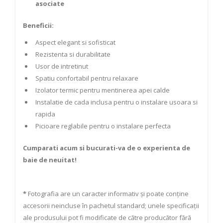
asociate
Beneficii:
Aspect elegant si sofisticat
Rezistenta si durabilitate
Usor de intretinut
Spatiu confortabil pentru relaxare
Izolator termic pentru mentinerea apei calde
Instalatie de cada inclusa pentru o instalare usoara si
rapida
Picioare reglabile pentru o instalare perfecta
Cumparati acum si bucurati-va de o experienta de
baie de neuitat!
*
Fotografia are un caracter informativ și poate conține
accesorii neincluse în pachetul standard; unele specificații
ale produsului pot fi modificate de către producător fără