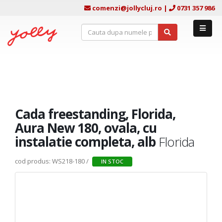
comenzi@jollycluj.ro
|
0731 357 986
Cada freestanding, Florida,
Aura New 180, ovala, cu
instalatie completa, alb
Florida
cod produs: WS218-180 /
IN STOC