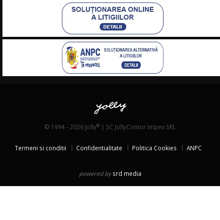
®
© 1994 - 2026 Jolly
| SC JollyContor Impex SRL
Termeni si conditii
Confidentialitate
Politica Cookies
ANPC
powered by
srd media