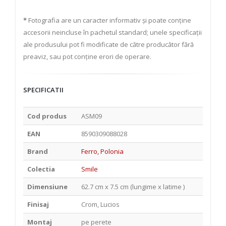
*
Fotografia are un caracter informativ și poate conține
accesorii neincluse în pachetul standard; unele specificații
ale produsului pot fi modificate de către producător fără
preaviz, sau pot conține erori de operare.
SPECIFICATII
Cod produs
ASM09
EAN
8590309088028
Brand
Ferro, Polonia
Colectia
Smile
Dimensiune
62.7 cm x 7.5 cm (lungime x latime )
Finisaj
Crom, Lucios
Montaj
pe perete