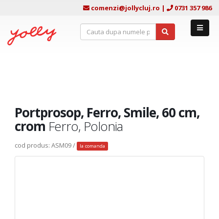
comenzi@jollycluj.ro
|
0731 357 986
Portprosop, Ferro, Smile, 60 cm,
crom
Ferro, Polonia
cod produs: ASM09 /
la comanda