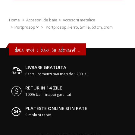
Home
Accesorii de baie
Accesorii metalice
Portprosop
>
Portprosop, Ferro, Smile, 60 cm, crom
daca vrei o baie cu adevarat ...
LIVRARE GRATUITA
Pentru comenzi mai mari de 1200 lei
RETUR IN 14 ZILE
100% banii inapoi garantat
PLATESTE ONLINE SI IN RATE
Simplu si rapid