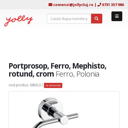
comenzi@jollycluj.ro
|
0731 357 986
Portprosop, Ferro, Mephisto,
rotund, crom
Ferro, Polonia
cod produs: 6803,0 /
la comanda