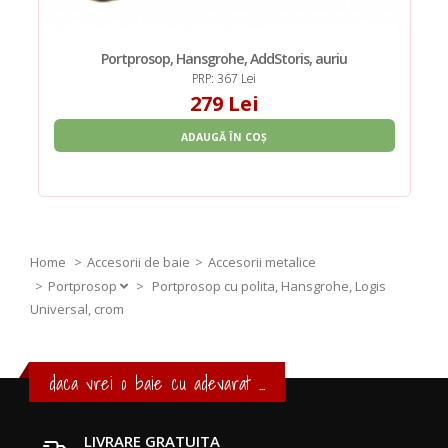
Portprosop, Hansgrohe, AddStoris, auriu
PRP: 367 Lei
279 Lei
ADAUGĂ ÎN COȘ
Home
Accesorii de baie
Accesorii metalice
Portprosop
>
Portprosop cu polita, Hansgrohe, Logis
Universal, crom
daca vrei o baie cu adevarat ...
LIVRARE GRATUITA