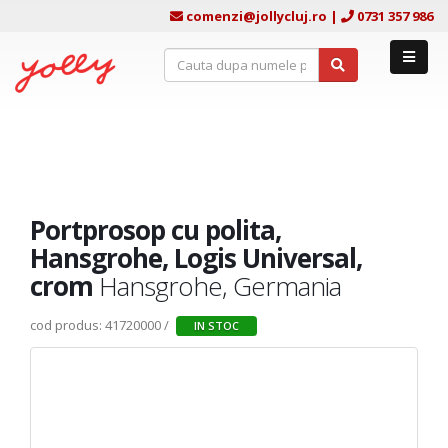
comenzi@jollycluj.ro
|
0731 357 986
Portprosop cu polita,
Hansgrohe, Logis Universal,
crom
Hansgrohe, Germania
cod produs: 41720000 /
IN STOC