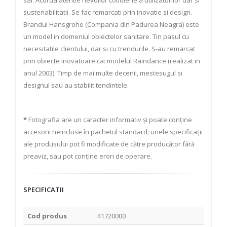
sai. Acorda atentie nevoilor cotidiene a utilizatorilor dar si
sustenabilitatii. Se fac remarcati prin inovatie si design.
Brandul Hansgrohe (Compania din Padurea Neagra) este
un model in domeniul obiectelor sanitare. Tin pasul cu
necesitatile clientului, dar si cu trendurile. S-au remarcat
prin obiecte inovatoare ca: modelul Raindance (realizat in
anul 2003). Timp de mai multe decenii, mestesugul si
designul sau au stabilit tendintele.
*
Fotografia are un caracter informativ și poate conține
accesorii neincluse în pachetul standard; unele specificații
ale produsului pot fi modificate de către producător fără
preaviz, sau pot conține erori de operare.
SPECIFICATII
Cod produs
41720000