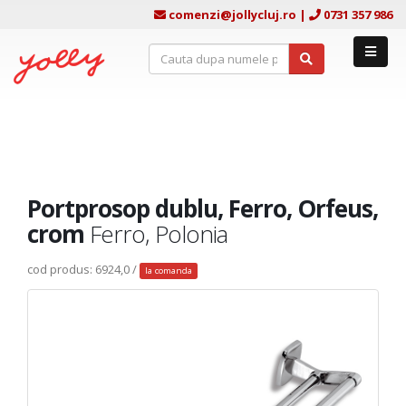
comenzi@jollycluj.ro
|
0731 357 986
Portprosop dublu, Ferro, Orfeus,
crom
Ferro, Polonia
cod produs: 6924,0 /
la comanda