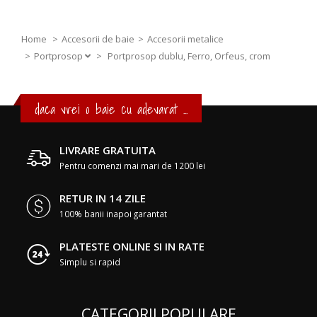
Home
Accesorii de baie
Accesorii metalice
Portprosop
>
Portprosop dublu, Ferro, Orfeus, crom
daca vrei o baie cu adevarat ...
LIVRARE GRATUITA
Pentru comenzi mai mari de 1200 lei
RETUR IN 14 ZILE
100% banii inapoi garantat
PLATESTE ONLINE SI IN RATE
Simplu si rapid
CATEGORII POPULARE