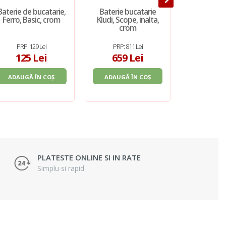
Baterie de bucatarie,
Baterie bucatarie
Baterie de 
Ferro, Basic, crom
Kludi, Scope, inalta,
Ferro, Zum
crom
pipa flexib
PRP: 129 Lei
PRP: 811 Lei
PRP: 2
125 Lei
659 Lei
266
ADAUGĂ ÎN COȘ
ADAUGĂ ÎN COȘ
ADAUGĂ 
PLATESTE ONLINE SI IN RATE
Simplu si rapid