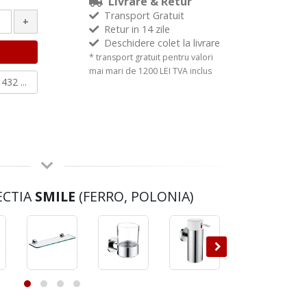
Livrare & Retur
Transport Gratuit
+
Retur in 14 zile
Deschidere colet la livrare
* transport gratuit pentru valori
mai mari de 1200 LEI TVA inclus
432 ...
ECTIA
SMILE
(FERRO, POLONIA)