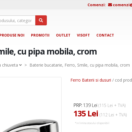
Comenzi:
comenzi@j
PRODUSE NOI
PROMOTII
OUTLET
VISOFT
CONTACT
mile, cu pipa mobila, crom
u chiuveta
>
Baterie bucatarie, Ferro, Smile, cu pipa mobila, crom
Ferro Baterii si dusuri
/ cod pro
139 Lei
PRP:
(115 Lei + TVA)
135 Lei
(112 Lei + TVA)
*in limita stocului disponibil