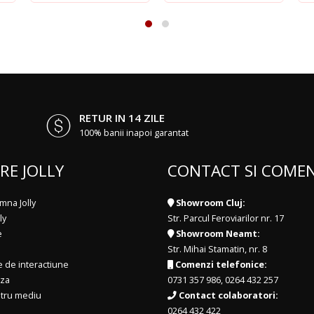
RETUR IN 14 ZILE
100% banii inapoi garantat
RE JOLLY
CONTACT SI COMEN
mna Jolly
Showroom Cluj:
ly
Str. Parcul Feroviarilor nr. 17
e
Showroom Neamt:
Str. Mihai Stamatin, nr. 8
e de interactiune
Comenzi telefonice:
iza
0731 357 986
,
0264 432 257
ntru mediu
Contact colaboratori:
0264 432 422