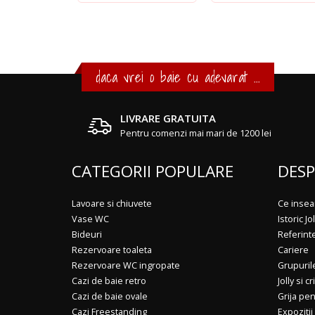
daca vrei o baie cu adevarat ...
LIVRARE GRATUITA
Pentru comenzi mai mari de 1200 lei
CATEGORII POPULARE
DESP
Lavoare si chiuvete
Ce insea
Vase WC
Istoric Jol
Bideuri
Referint
Rezervoare toaleta
Cariere
Rezervoare WC ingropate
Grupuril
Cazi de baie retro
Jolly si cr
Cazi de baie ovale
Grija pe
Cazi Freestanding
Expozitii