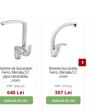
Baterie de bucatarie,
Baterie bucatarie,
Baterie de 
Ferro, Metalia 57,
Ferro, Metalia 57,
Ferro, Frey
pipa rabatabila,
crom
inalta in f
crom
nis
PRP: 660 Lei
PRP: 379 Lei
PRP: 3
640 Lei
367 Lei
387
ADAUGĂ ÎN COȘ
ADAUGĂ ÎN COȘ
ADAUGĂ 