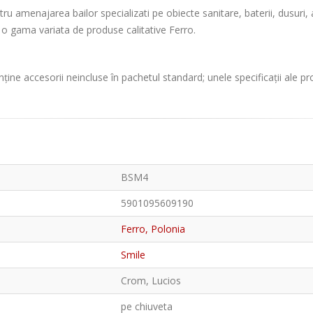
amenajarea bailor specializati pe obiecte sanitare, baterii, dusuri, acce
ie o gama variata de produse calitative Ferro.
ține accesorii neincluse în pachetul standard; unele specificații ale p
BSM4
5901095609190
Ferro, Polonia
Smile
Crom, Lucios
pe chiuveta