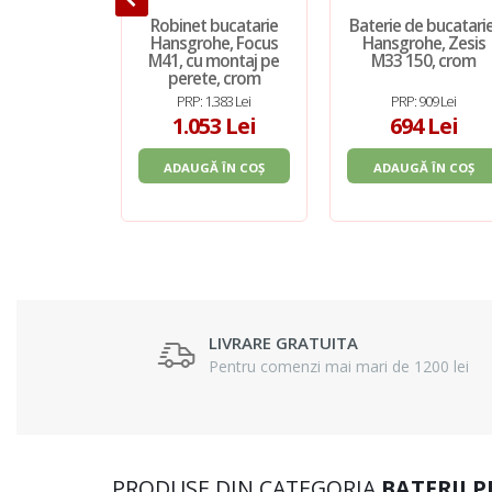
Robinet bucatarie
Baterie de bucatarie
Hansgrohe, Focus
Hansgrohe, Zesis
M41, cu montaj pe
M33 150, crom
perete, crom
PRP: 1.383 Lei
PRP: 909 Lei
1.053 Lei
694 Lei
ADAUGĂ ÎN COȘ
ADAUGĂ ÎN COȘ
LIVRARE GRATUITA
Pentru comenzi mai mari de 1200 lei
PRODUSE DIN CATEGORIA
BATERII 