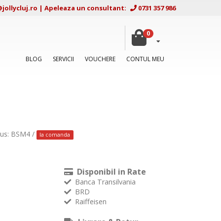
ollycluj.ro
|
Apeleaza un consultant:
0731 357 986
0
BLOG
SERVICII
VOUCHERE
CONTUL MEU
dus: BSM4 /
la comanda
Disponibil in Rate
Banca Transilvania
BRD
Raiffeisen