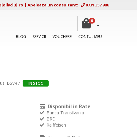
ollycluj.ro
|
Apeleaza un consultant:
0731 357 986
0
BLOG
SERVICII
VOUCHERE
CONTUL MEU
us: BSV4 /
IN STOC
Disponibil in Rate
Banca Transilvania
BRD
Raiffeisen