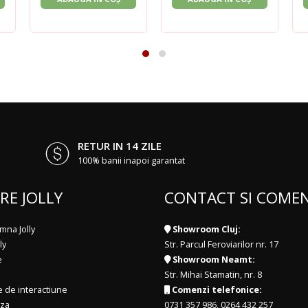
RETUR IN 14 ZILE
100% banii inapoi garantat
RE JOLLY
CONTACT SI COMEN
mna Jolly
Showroom Cluj:
ly
Str. Parcul Feroviarilor nr. 17
e
Showroom Neamt:
Str. Mihai Stamatin, nr. 8
e de interactiune
Comenzi telefonice:
iza
0731 357 986
,
0264 432 257