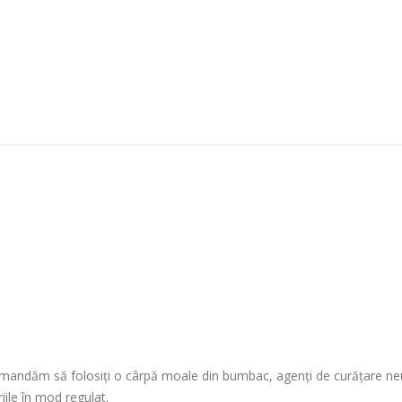
omandăm să folosiți o cârpă moale din bumbac, agenți de curățare neut
ile în mod regulat.