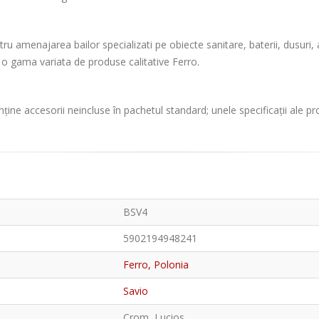
amenajarea bailor specializati pe obiecte sanitare, baterii, dusuri, acce
ie o gama variata de produse calitative Ferro.
ține accesorii neincluse în pachetul standard; unele specificații ale p
BSV4
5902194948241
Ferro, Polonia
Savio
Crom, Lucios