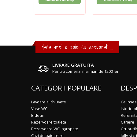
daca vrei o baie cu adevarat ...
LIVRARE GRATUITA
Pentru comenzi mai mari de 1200 lei
CATEGORII POPULARE
DESP
Lavoare si chiuvete
Ce insea
Vase WC
Istoric Jol
Bideuri
Referint
Rezervoare toaleta
Cariere
Rezervoare WC ingropate
Grupuril
Cazi de baie retro
Jolly si cr