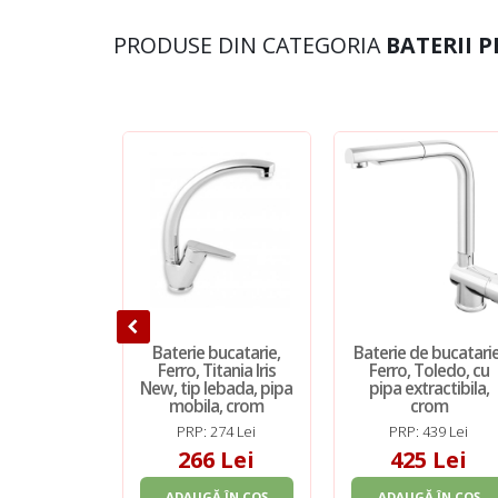
PRODUSE DIN CATEGORIA
BATERII 
Baterie bucatarie,
Baterie de bucatarie
Ferro, Titania Iris
Ferro, Toledo, cu
New, tip lebada, pipa
pipa extractibila,
mobila, crom
crom
PRP: 274 Lei
PRP: 439 Lei
266 Lei
425 Lei
ADAUGĂ ÎN COȘ
ADAUGĂ ÎN COȘ