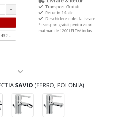
Livrare & Retur
Transport Gratuit
+
Retur in 14 zile
Deschidere colet la livrare
* transport gratuit pentru valori
mai mari de 1200 LEI TVA inclus
432 ...
ECTIA
SAVIO
(FERRO, POLONIA)