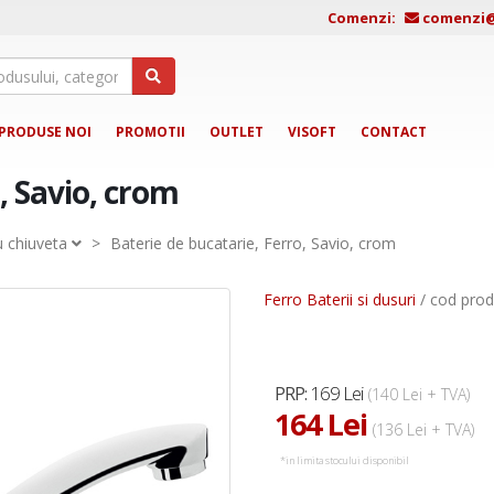
Comenzi:
comenzi@j
PRODUSE NOI
PROMOTII
OUTLET
VISOFT
CONTACT
, Savio, crom
u chiuveta
>
Baterie de bucatarie, Ferro, Savio, crom
Ferro Baterii si dusuri
/ cod prod
169 Lei
PRP:
(140 Lei + TVA)
164 Lei
(136 Lei + TVA)
*in limita stocului disponibil