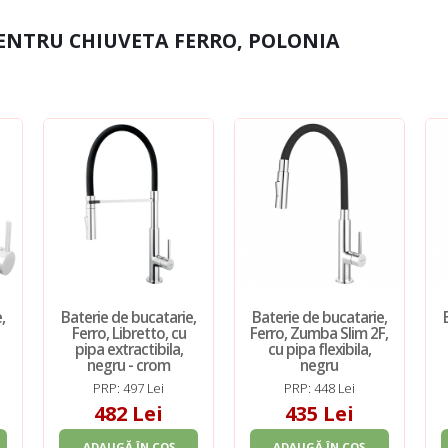
PENTRU CHIUVETA FERRO, POLONIA
,
Baterie de bucatarie,
Baterie de bucatarie,
Ferro, Libretto, cu
Ferro, Zumba Slim 2F,
pipa extractibila,
cu pipa flexibila,
negru - crom
negru
PRP: 497 Lei
PRP: 448 Lei
482 Lei
435 Lei
ADAUGĂ ÎN COȘ
ADAUGĂ ÎN COȘ