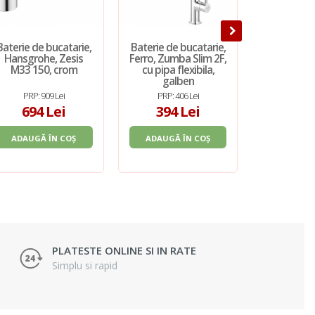
Baterie de bucatarie,
Baterie de bucatarie,
Baterie de 
Hansgrohe, Zesis
Ferro, Zumba Slim 2F,
Kludi, Obj
M33 150, crom
cu pipa flexibila,
extensibi
galben
PRP: 909 Lei
PRP: 406 Lei
PRP: 2.
694 Lei
394 Lei
1.59
ADAUGĂ ÎN COȘ
ADAUGĂ ÎN COȘ
ADAUGĂ 
PLATESTE ONLINE SI IN RATE
Simplu si rapid