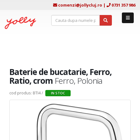
comenzi@jollycluj.ro
|
0731 357 986
Baterie de bucatarie, Ferro,
Ratio, crom
Ferro, Polonia
cod produs: BTI4 /
IN STOC