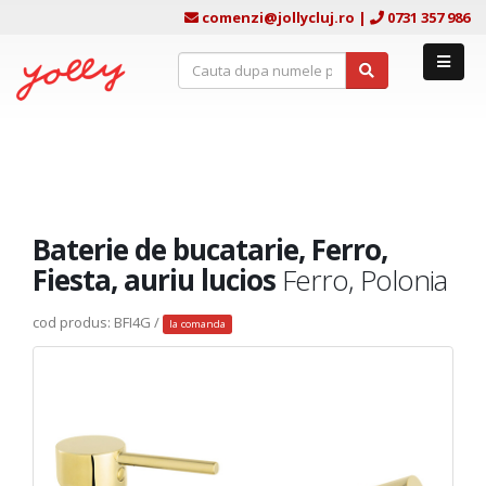
comenzi@jollycluj.ro
|
0731 357 986
Baterie de bucatarie, Ferro,
Fiesta, auriu lucios
Ferro, Polonia
cod produs: BFI4G /
la comanda