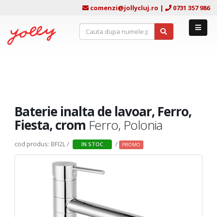
comenzi@jollycluj.ro
|
0731 357 986
Baterie inalta de lavoar, Ferro,
Fiesta, crom
Ferro, Polonia
cod produs: BFI2L /
/
IN STOC
PROMO