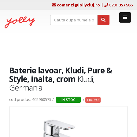
comenzi@jollycluj.ro
|
0731 357 986
Baterie lavoar, Kludi, Pure &
Style, inalta, crom
Kludi,
Germania
cod produs: 402960575 /
/
IN STOC
PROMO