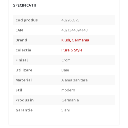
SPECIFICATII
Cod produs
402960575
EAN
4021344094148
Brand
Kludi, Germania
Colectia
Pure & Style
Finisaj
Crom
Utilizare
Baie
Material
Alama sanitara
Stil
modern
Produs in
Germania
Garantie
5 ani