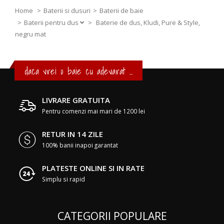
Home
Baterii si dusuri
Baterii de baie
Baterii pentru dus
>
Baterie de dus, Kludi, Pure & Style,
negru mat
daca vrei o baie cu adevarat ...
LIVRARE GRATUITA
Pentru comenzi mai mari de 1200 lei
RETUR IN 14 ZILE
100% banii inapoi garantat
PLATESTE ONLINE SI IN RATE
Simplu si rapid
CATEGORII POPULARE