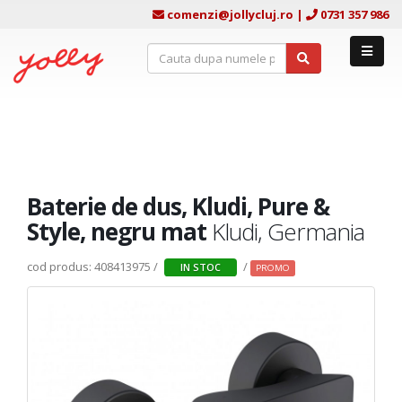
comenzi@jollycluj.ro
|
0731 357 986
Baterie de dus, Kludi, Pure &
Style, negru mat
Kludi, Germania
cod produs: 408413975 /
/
IN STOC
PROMO