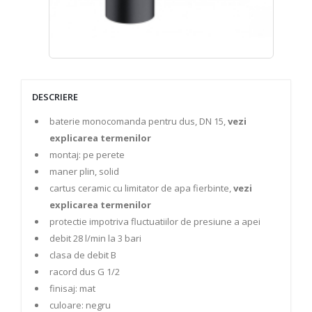
DESCRIERE
baterie monocomanda pentru dus, DN 15,
vezi
explicarea termenilor
montaj: pe perete
maner plin, solid
cartus ceramic cu limitator de apa fierbinte,
vezi
explicarea termenilor
protectie impotriva fluctuatiilor de presiune a apei
debit 28 l/min la 3 bari
clasa de debit B
racord dus G 1/2
finisaj: mat
culoare: negru