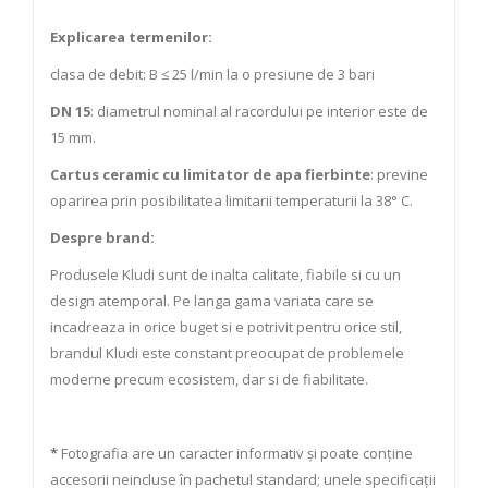
Explicarea termenilor:
clasa de debit: B ≤ 25 l/min la o presiune de 3 bari
DN 15
: diametrul nominal al racordului pe interior este de
15 mm.
Cartus ceramic
cu limitator de apa fierbinte
: previne
oparirea prin posibilitatea limitarii temperaturii la 38° C.
Despre brand:
Produsele Kludi sunt de inalta calitate, fiabile si cu un
design atemporal. Pe langa gama variata care se
incadreaza in orice buget si e potrivit pentru orice stil,
brandul Kludi este constant preocupat de problemele
moderne precum ecosistem, dar si de fiabilitate.
*
Fotografia are un caracter informativ și poate conține
accesorii neincluse în pachetul standard; unele specificații