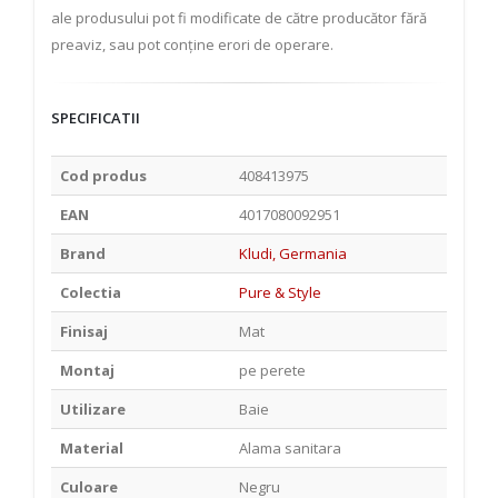
ale produsului pot fi modificate de către producător fără
preaviz, sau pot conține erori de operare.
SPECIFICATII
Cod produs
408413975
EAN
4017080092951
Brand
Kludi, Germania
Colectia
Pure & Style
Finisaj
Mat
Montaj
pe perete
Utilizare
Baie
Material
Alama sanitara
Culoare
Negru