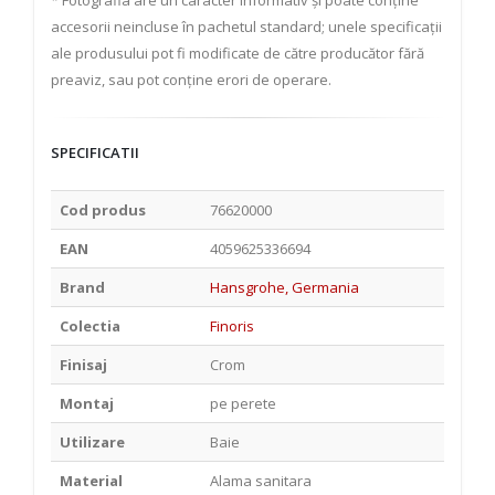
*
Fotografia are un caracter informativ și poate conține
accesorii neincluse în pachetul standard; unele specificații
ale produsului pot fi modificate de către producător fără
preaviz, sau pot conține erori de operare.
SPECIFICATII
Cod produs
76620000
EAN
4059625336694
Brand
Hansgrohe, Germania
Colectia
Finoris
Finisaj
Crom
Montaj
pe perete
Utilizare
Baie
Material
Alama sanitara