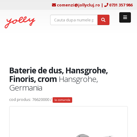
comenzi@jollycluj.ro
|
0731 357 986
Baterie de dus, Hansgrohe,
Finoris, crom
Hansgrohe,
Germania
cod produs: 76620000 /
la comanda