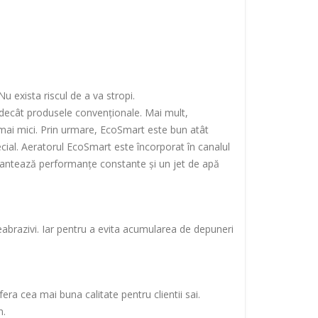
u exista riscul de a va stropi.
decât produsele convenționale. Mai mult,
mai mici. Prin urmare, EcoSmart este bun atât
ecial. Aeratorul EcoSmart este încorporat în canalul
garantează performanțe constante și un jet de apă
abrazivi. Iar pentru a evita acumularea de depuneri
ra cea mai buna calitate pentru clientii sai.
n.