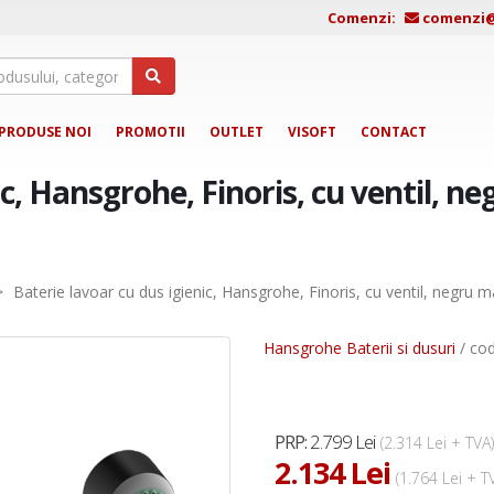
Comenzi:
comenzi@j
PRODUSE NOI
PROMOTII
OUTLET
VISOFT
CONTACT
c, Hansgrohe, Finoris, cu ventil, ne
>
Baterie lavoar cu dus igienic, Hansgrohe, Finoris, cu ventil, negru m
Hansgrohe Baterii si dusuri
/ co
2.799 Lei
PRP:
(2.314 Lei + TVA)
2.134 Lei
(1.764 Lei + T