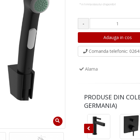
*in limita stocului disponibil
-
Comanda telefonic
: 0264 
Alama
PRODUSE DIN COL
GERMANIA)