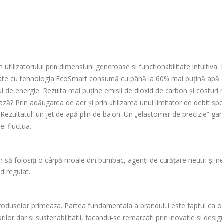
tilizatorului prin dimensiuni generoase si functionabilitate intuitiva. N
pate cu tehnologia EcoSmart consumă cu până la 60% mai puțină apă 
de energie. Rezulta mai puține emisii de dioxid de carbon și costuri 
ă? Prin adăugarea de aer și prin utilizarea unui limitator de debit sp
. Rezultatul: un jet de apă plin de balon. Un „elastomer de precizie” 
ei fluctua.
să folosiți o cârpă moale din bumbac, agenți de curățare neutri și ne
d regulat.
produselor primeaza. Partea fundamentala a brandului este faptul ca ofe
ilor dar si sustenabilitatii, facandu-se remarcati prin inovatie si desig