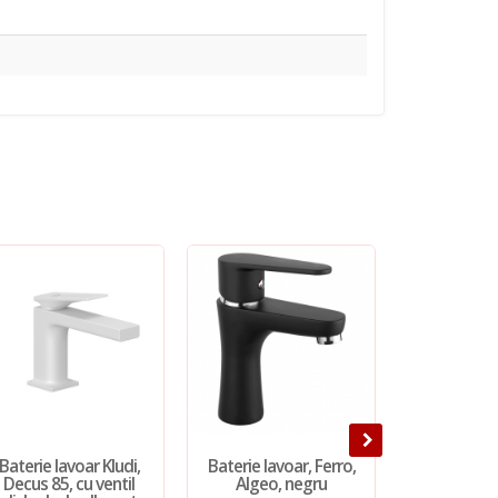
Baterie lavoar Kludi,
Baterie lavoar, Ferro,
Baterie lav
Decus 85, cu ventil
Algeo, negru
Ameo, c