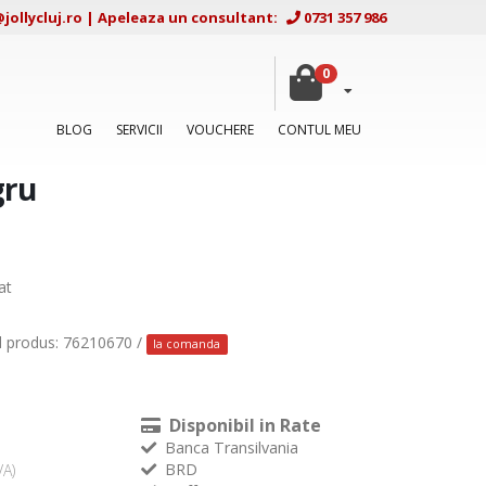
ollycluj.ro
|
Apeleaza un consultant:
0731 357 986
0
BLOG
SERVICII
VOUCHERE
CONTUL MEU
gru
at
d produs: 76210670 /
la comanda
Disponibil in Rate
Banca Transilvania
BRD
VA)