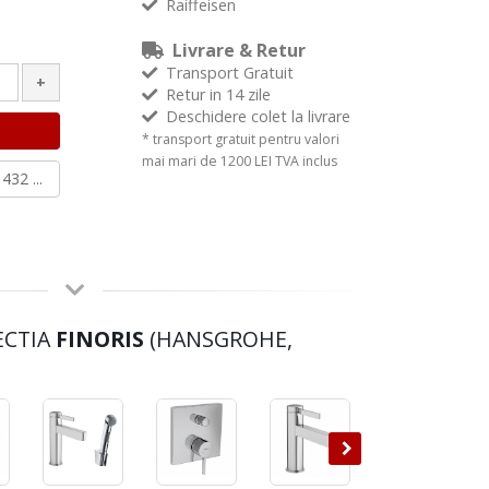
Raiffeisen
Livrare & Retur
Transport Gratuit
+
Retur in 14 zile
Deschidere colet la livrare
* transport gratuit pentru valori
mai mari de 1200 LEI TVA inclus
432 ...
ECTIA
FINORIS
(HANSGROHE,