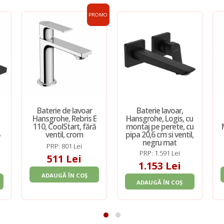
PROMO
Baterie de lavoar
Baterie lavoar,
Hansgrohe, Rebris E
Hansgrohe, Logis, cu
110, CoolStart, fără
montaj pe perete, cu
5
ventil, crom
pipa 20,6 cm si ventil,
negru mat
PRP: 801 Lei
PRP: 1.591 Lei
511 Lei
1.153 Lei
ADAUGĂ ÎN COȘ
ADAUGĂ ÎN COȘ