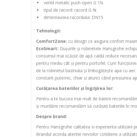
ventil metalic push-open G 1¼
tipul de racord: racord G ⅜
dimensiunea racordului: DN15
Tehnologii:
ComfortZone:
cu design ce asigura confort maxim u
EcoSmart:
Dușurile și robinetele Hansgrohe echi
consumul mai scăzut de apă caldă reduce necesarul 
pentru mediu cât și pentru portofel. Cum funcționeaz
de la robinetul bazinului și îmbogățește apa cu aer
constant puternic, chiar și atunci când presiunea ap
Curățarea bateriilor și îngrijirea lor:
Pentru a te bucura mai mult de baterii recomandăm 
și murdărie recomandăm să curățați bateriile în mo
Despre brand:
Pentru Hansgrohe calitatea si experienta utilizarii 
Brandul acorda atentie nevoilor cotidiene a utilizator