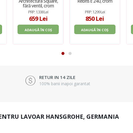
Architectura Square,
Rebris E 240, crom
fără ventil, crom
PRP: 1.338 Lei
PRP: 1.299 Lei
659 Lei
850 Lei
ADAUGĂ ÎN COȘ
ADAUGĂ ÎN COȘ
RETUR IN 14 ZILE
100% banii inapoi garantat
PENTRU LAVOAR HANSGROHE, GERMANIA