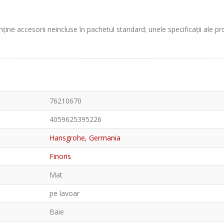
ține accesorii neincluse în pachetul standard; unele specificații ale p
76210670
4059625395226
Hansgrohe, Germania
Finoris
Mat
pe lavoar
Baie