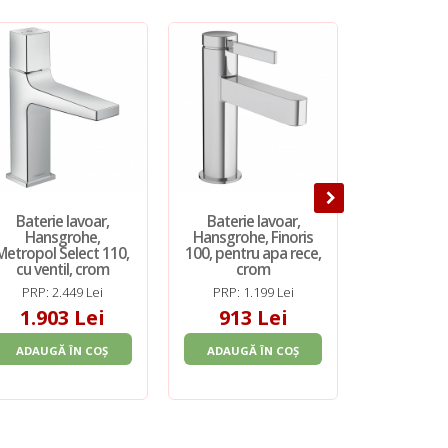
Baterie lavoar,
Baterie lavoar,
Baterie î
Hansgrohe,
Hansgrohe, Finoris
pentru 
Metropol Select 110,
100, pentru apa rece,
Hansgrohe,
cu ventil, crom
crom
E, EcoSmart
22.5 cm
PRP: 2.449 Lei
PRP: 1.199 Lei
PRP: 1.
1.903 Lei
913 Lei
1.33
ADAUGĂ ÎN COȘ
ADAUGĂ ÎN COȘ
ADAUGĂ 