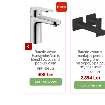
PROMO
Baterie lavoar,
Baterie lavoar cu
Hansgrohe, Vernis
montaj pe perete,
Blend 100, cu ventil
Hansgrohe,
pop-up, crom
Metropol, pipa 22,
cm, negru mat
PRP: 693 Lei
PRP: 4.048 Lei
408 Lei
2.854 Lei
ADAUGĂ ÎN COȘ
ADAUGĂ ÎN COȘ