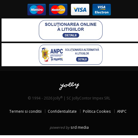
®
© 1994 - 2026 Jolly
| SC JollyContor Impex SRL
Termeni si conditii
Confidentialitate
Politica Cookies
ANPC
powered by
srd media