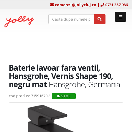
comenzi@jollycluj.ro
|
0731 357 986
Baterie lavoar fara ventil,
Hansgrohe, Vernis Shape 190,
negru mat
Hansgrohe, Germania
cod produs: 71591670 /
IN STOC