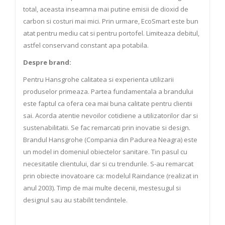
total, aceasta inseamna mai putine emisii de dioxid de
carbon si costuri mai mici. Prin urmare, EcoSmart este bun
atat pentru mediu cat si pentru portofel. Limiteaza debitul,
astfel conservand constant apa potabila.
Despre brand:
Pentru Hansgrohe calitatea si experienta utilizarii
produselor primeaza. Partea fundamentala a brandului
este faptul ca ofera cea mai buna calitate pentru clientii
sai. Acorda atentie nevoilor cotidiene a utilizatorilor dar si
sustenabilitatii. Se fac remarcati prin inovatie si design.
Brandul Hansgrohe (Compania din Padurea Neagra) este
un model in domeniul obiectelor sanitare. Tin pasul cu
necesitatile clientului, dar si cu trendurile. S-au remarcat
prin obiecte inovatoare ca: modelul Raindance (realizat in
anul 2003). Timp de mai multe decenii, mestesugul si
designul sau au stabilit tendintele.