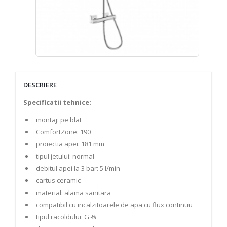
DESCRIERE
Specificatii tehnice:
montaj: pe blat
ComfortZone: 190
proiectia apei: 181 mm
tipul jetului: normal
debitul apei la 3 bar: 5 l/min
cartus ceramic
material: alama sanitara
compatibil cu incalzitoarele de apa cu flux continuu
tipul racoldului: G ⅜