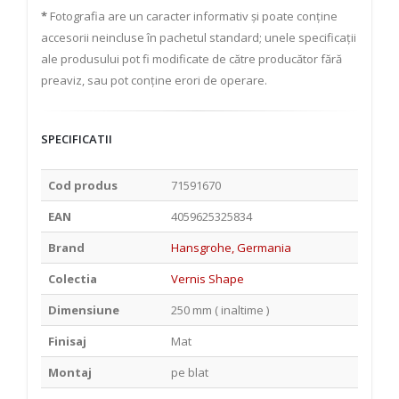
*
Fotografia are un caracter informativ și poate conține
accesorii neincluse în pachetul standard; unele specificații
ale produsului pot fi modificate de către producător fără
preaviz, sau pot conține erori de operare.
SPECIFICATII
Cod produs
71591670
EAN
4059625325834
Brand
Hansgrohe, Germania
Colectia
Vernis Shape
Dimensiune
250 mm ( inaltime )
Finisaj
Mat
Montaj
pe blat