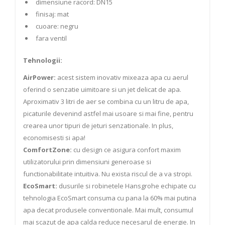
dimensiune racord: DN15
finisaj: mat
cuoare: negru
fara ventil
Tehnologii:
AirPower:
acest sistem inovativ mixeaza apa cu aerul
oferind o senzatie uimitoare si un jet delicat de apa.
Aproximativ 3 litri de aer se combina cu un litru de apa,
picaturile devenind astfel mai usoare si mai fine, pentru
crearea unor tipuri de jeturi senzationale. In plus,
economisesti si apa!
ComfortZone:
cu design ce asigura confort maxim
utilizatorului prin dimensiuni generoase si
functionabilitate intuitiva. Nu exista riscul de a va stropi.
EcoSmart:
dusurile si robinetele Hansgrohe echipate cu
tehnologia EcoSmart consuma cu pana la 60% mai putina
apa decat produsele conventionale. Mai mult, consumul
mai scazut de apa calda reduce necesarul de energie. In