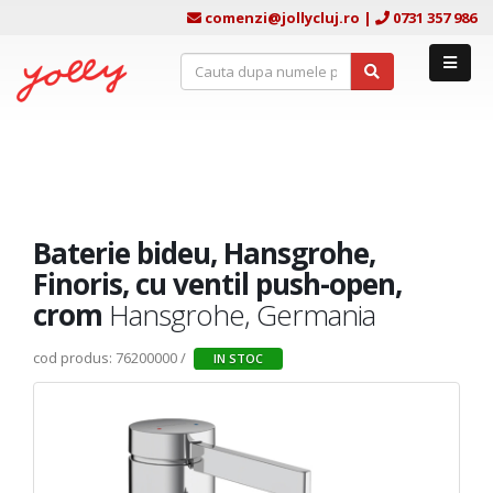
comenzi@jollycluj.ro
|
0731 357 986
Baterie bideu, Hansgrohe,
Finoris, cu ventil push-open,
crom
Hansgrohe, Germania
cod produs: 76200000 /
IN STOC