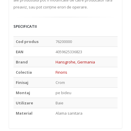
ale produsului pot fi modificate de către producător fără
preaviz, sau pot conține erori de operare.
SPECIFICATII
Cod produs
76200000
EAN
4059625336823
Brand
Hansgrohe, Germania
Colectia
Finoris
Finisaj
Crom
Montaj
pe bideu
Utilizare
Baie
Material
Alama sanitara