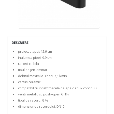
DESCRIERE
proiectia apei: 12,9 cm
inaltimea pipei: 9,9 cm
racord cu bila
tipul de jet: laminar
debitul maxim la 3 bari: 7,5 l/min
cartus ceramic
compatibil cu incalzitoarele de apa cu flux continuu
ventil metalic cu push-open G 1¼
tipul de racord: G ⅜
dimensiunea racordului: DN15