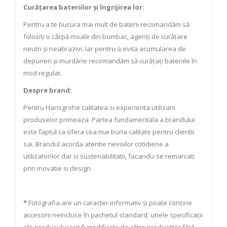
Curățarea bateriilor și îngrijirea lor:
Pentru a te bucura mai mult de baterii recomandăm să
folosiți o cârpă moale din bumbac, agenți de curățare
neutri și neabrazivi. Iar pentru a evita acumularea de
depuneri și murdărie recomandăm să curățați bateriile în
mod regulat.
Despre brand:
Pentru Hansgrohe calitatea si experienta utilizarii
produselor primeaza. Partea fundamentala a brandului
este faptul ca ofera cea mai buna calitate pentru clientii
sai. Brandul acorda atentie nevoilor cotidiene a
utilizatorilor dar si sustenabilitatii, facandu-se remarcati
prin inovatie si design.
*
Fotografia are un caracter informativ și poate conține
accesorii neincluse în pachetul standard; unele specificații