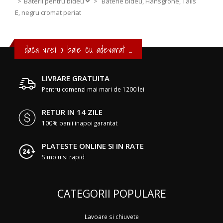
Baterii pentru bideu
>
Baterie bideu, Hansgrohe, Talis
E, negru cromat periat
daca vrei o baie cu adevarat ...
LIVRARE GRATUITA
Pentru comenzi mai mari de 1200 lei
RETUR IN 14 ZILE
100% banii inapoi garantat
PLATESTE ONLINE SI IN RATE
Simplu si rapid
CATEGORII POPULARE
Lavoare si chiuvete