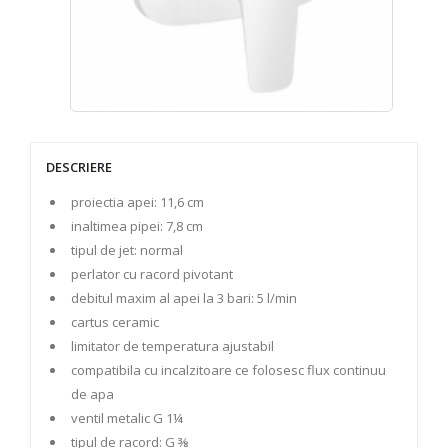
DESCRIERE
proiectia apei: 11,6 cm
inaltimea pipei: 7,8 cm
tipul de jet: normal
perlator cu racord pivotant
debitul maxim al apei la 3 bari: 5 l/min
cartus ceramic
limitator de temperatura ajustabil
compatibila cu incalzitoare ce folosesc flux continuu
de apa
ventil metalic G 1¼
tipul de racord: G ⅜