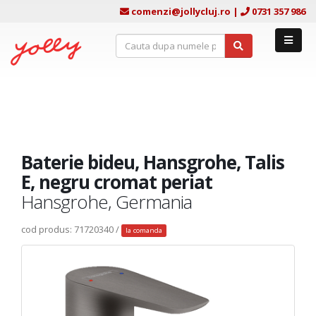
comenzi@jollycluj.ro
|
0731 357 986
Baterie bideu, Hansgrohe, Talis
E, negru cromat periat
Hansgrohe, Germania
cod produs: 71720340 /
la comanda