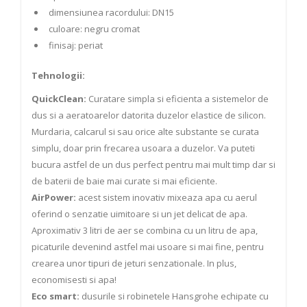
dimensiunea racordului: DN15
culoare: negru cromat
finisaj: periat
Tehnologii:
QuickClean:
Curatare simpla si eficienta a sistemelor de
dus si a aeratoarelor datorita duzelor elastice de silicon.
Murdaria, calcarul si sau orice alte substante se curata
simplu, doar prin frecarea usoara a duzelor. Va puteti
bucura astfel de un dus perfect pentru mai mult timp dar si
de baterii de baie mai curate si mai eficiente.
AirPower:
acest sistem inovativ mixeaza apa cu aerul
oferind o senzatie uimitoare si un jet delicat de apa.
Aproximativ 3 litri de aer se combina cu un litru de apa,
picaturile devenind astfel mai usoare si mai fine, pentru
crearea unor tipuri de jeturi senzationale. In plus,
economisesti si apa!
Eco smart:
dusurile si robinetele Hansgrohe echipate cu