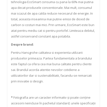
tehnologia EcoSmart consuma cu pana la 60% mai putina
apa decat produsele conventionale. Mai mult, consumul
mai scazut de apa calda reduce necesarul de energie. In
total, aceasta inseamna mai putine emisii de dioxid de
carbon si costuri mai mici. Prin urmare, EcoSmart este bun
atat pentru mediu cat si pentru portofel. Limiteaza debitul,
astfel conservand constant apa potabila.
Despre brand:
Pentru Hansgrohe calitatea si experienta utilizarii
produselor primeaza. Partea fundamentala a brandului
este faptul ca ofera cea mai buna calitate pentru clientii
sai. Brandul acorda atentie nevoilor cotidiene a
utilizatorilor dar si sustenabilitatii, facandu-se remarcati
prin inovatie si design.
*
Fotografia are un caracter informativ și poate conține
accesorii neincluse în pachetul standard; unele specificații