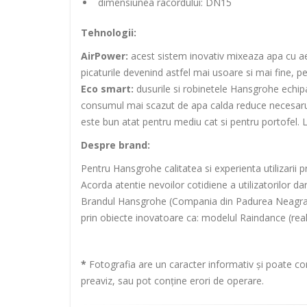
dimensiunea racordului: DN15
Tehnologii:
AirPower:
acest sistem inovativ mixeaza apa cu aeru
picaturile devenind astfel mai usoare si mai fine, pe
Eco smart:
dusurile si robinetele Hansgrohe echi
consumul mai scazut de apa calda reduce necesarul 
este bun atat pentru mediu cat si pentru portofel. 
Despre brand:
Pentru Hansgrohe calitatea si experienta utilizarii 
Acorda atentie nevoilor cotidiene a utilizatorilor dar
Brandul Hansgrohe (Compania din Padurea Neagra) est
prin obiecte inovatoare ca: modelul Raindance (reali
*
Fotografia are un caracter informativ și poate con
preaviz, sau pot conține erori de operare.