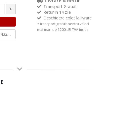
Livrare & Retur
Transport Gratuit
+
Retur in 14 zile
Deschidere colet la livrare
* transport gratuit pentru valori
mai mari de 1200 LEI TVA inclus
432 ...
E