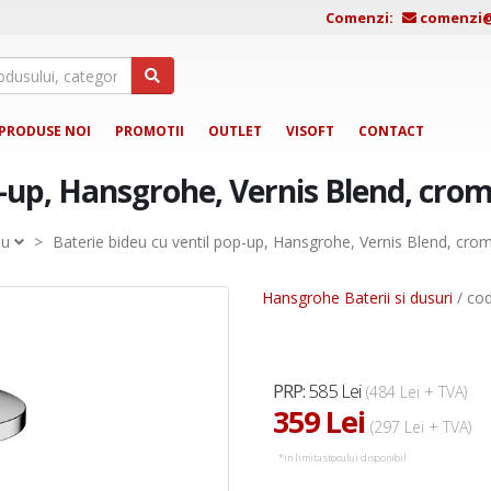
Comenzi:
comenzi@j
PRODUSE NOI
PROMOTII
OUTLET
VISOFT
CONTACT
p-up, Hansgrohe, Vernis Blend, cro
eu
>
Baterie bideu cu ventil pop-up, Hansgrohe, Vernis Blend, cro
Hansgrohe Baterii si dusuri
/ co
585 Lei
PRP:
(484 Lei + TVA)
359 Lei
(297 Lei + TVA)
*in limita stocului disponibil