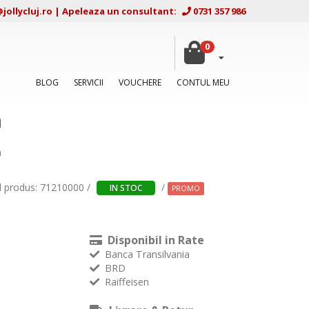
ollycluj.ro
|
Apeleaza un consultant:
0731 357 986
0
BLOG
SERVICII
VOUCHERE
CONTUL MEU
m
m
d produs: 71210000 /
/
IN STOC
PROMO
Disponibil in Rate
Banca Transilvania
BRD
Raiffeisen