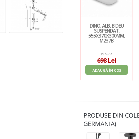
DINO, ALB, BIDEU
SUSPENDAT,
555X370X300MM,
M237B
PRP: 957 Lei
698 Lei
ADAUGĂ ÎN COȘ
PRODUSE DIN COL
GERMANIA)