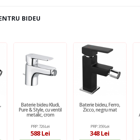
PENTRU BIDEU
,
Baterie bideu Kludi,
Baterie bideu, Ferro,
Pure & Style, cu ventil
Zicco, negru mat
metalic, crom
PRP: 726 Lei
PRP: 359 Lei
588 Lei
348 Lei