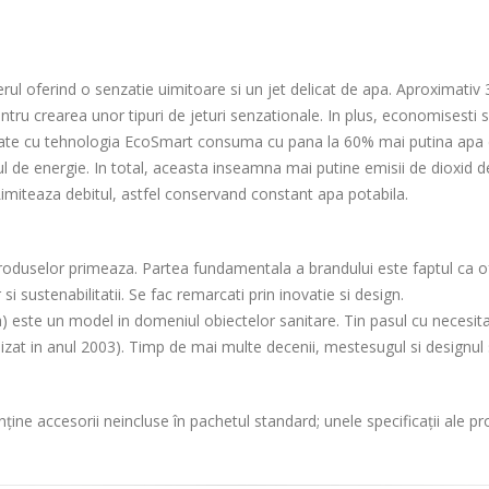
l oferind o senzatie uimitoare si un jet delicat de apa. Aproximativ 3 
ntru crearea unor tipuri de jeturi senzationale. In plus, economisesti s
pate cu tehnologia EcoSmart consuma cu pana la 60% mai putina apa 
de energie. In total, aceasta inseamna mai putine emisii de dioxid d
Limiteaza debitul, astfel conservand constant apa potabila.
produselor primeaza. Partea fundamentala a brandului este faptul ca ofe
 si sustenabilitatii. Se fac remarcati prin inovatie si design.
e un model in domeniul obiectelor sanitare. Tin pasul cu necesitatile
zat in anul 2003). Timp de mai multe decenii, mestesugul si designul s
ține accesorii neincluse în pachetul standard; unele specificații ale p