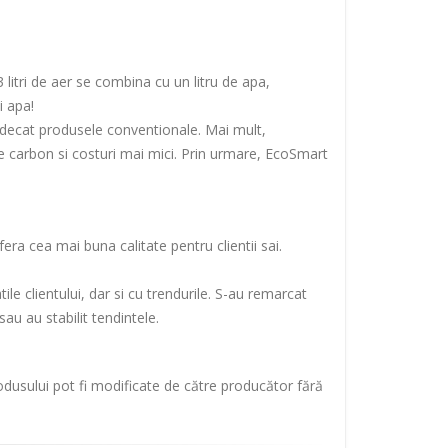
litri de aer se combina cu un litru de apa,
i apa!
decat produsele conventionale. Mai mult,
e carbon si costuri mai mici. Prin urmare, EcoSmart
ra cea mai buna calitate pentru clientii sai.
 clientului, dar si cu trendurile. S-au remarcat
au au stabilit tendintele.
rodusului pot fi modificate de către producător fără