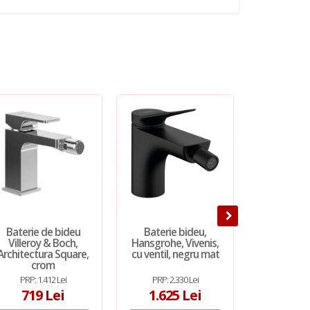
Baterie de bideu
Baterie bideu,
Baterie bid
Villeroy & Boch,
Hansgrohe, Vivenis,
Algeo, n
Architectura Square,
cu ventil, negru mat
crom
PRP: 1.412 Lei
PRP: 2.330 Lei
PRP: 2
719 Lei
1.625 Lei
271