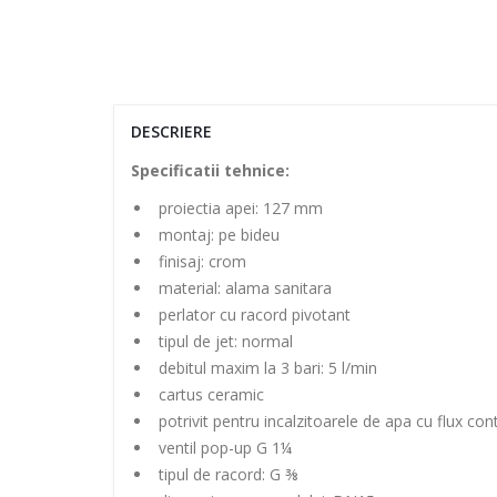
DESCRIERE
Specificatii tehnice:
proiectia apei: 127 mm
montaj: pe bideu
finisaj: crom
material: alama sanitara
perlator cu racord pivotant
tipul de jet: normal
debitul maxim la 3 bari: 5 l/min
cartus ceramic
potrivit pentru incalzitoarele de apa cu flux con
ventil pop-up G 1¼
tipul de racord: G ⅜