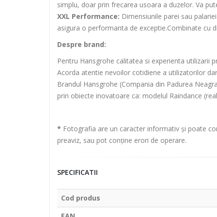
simplu, doar prin frecarea usoara a duzelor. Va pute
XXL Performance:
Dimensiunile parei sau palariei
asigura o performanta de exceptie.Combinate cu div
Despre brand:
Pentru Hansgrohe calitatea si experienta utilizarii 
Acorda atentie nevoilor cotidiene a utilizatorilor dar
Brandul Hansgrohe (Compania din Padurea Neagra) est
prin obiecte inovatoare ca: modelul Raindance (reali
*
Fotografia are un caracter informativ și poate con
preaviz, sau pot conține erori de operare.
SPECIFICATII
Cod produs
EAN