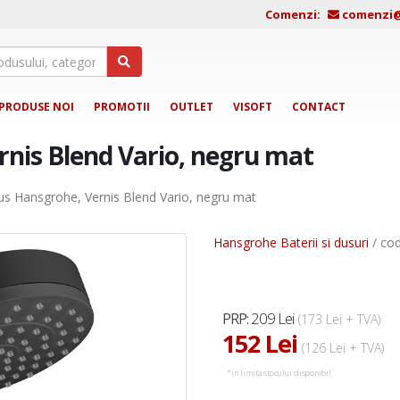
Comenzi:
comenzi@j
PRODUSE NOI
PROMOTII
OUTLET
VISOFT
CONTACT
rnis Blend Vario, negru mat
us Hansgrohe, Vernis Blend Vario, negru mat
Hansgrohe Baterii si dusuri
/ co
209 Lei
PRP:
(173 Lei + TVA)
152 Lei
(126 Lei + TVA)
*in limita stocului disponibil