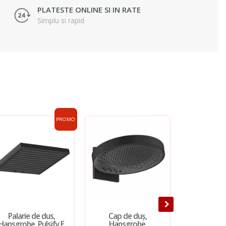
PLATESTE ONLINE SI IN RATE
Simplu si rapid
PROMO
Palarie de dus,
Cap de duș,
Cap d
Hansgrohe, Pulsify E
Hansgrohe,
Hansgrohe,