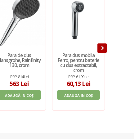
Para de dus
Para dus mobila
Cap d
ansgrohe, Rainfinity
Ferro, pentru baterie
Villero
130, crom
cu dus extractabil,
Universal
crom
Ø25 cm, n
PRP: 814 Lei
PRP: 61,99 Lei
PRP: 2.
563 Lei
60,13 Lei
1.07
ADAUGĂ ÎN COȘ
ADAUGĂ ÎN COȘ
ADAUGĂ 