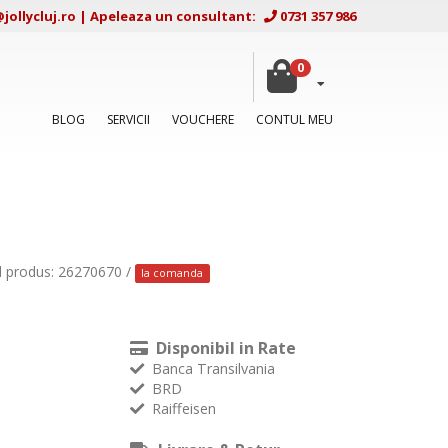
ollycluj.ro
|
Apeleaza un consultant:
0731 357 986
0
BLOG
SERVICII
VOUCHERE
CONTUL MEU
d produs: 26270670 /
la comanda
Disponibil in Rate
Banca Transilvania
BRD
Raiffeisen