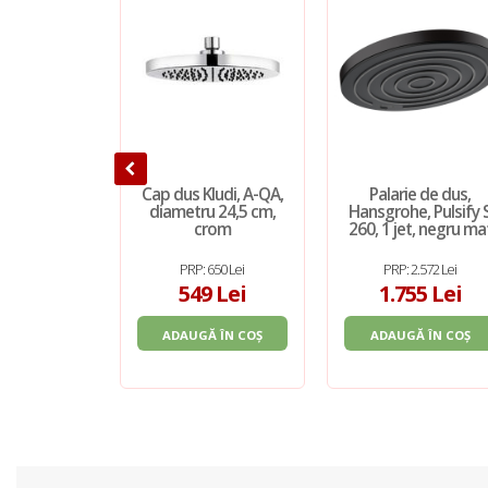
Cap dus Kludi, A-QA,
Palarie de dus,
diametru 24,5 cm,
Hansgrohe, Pulsify 
crom
260, 1 jet, negru ma
PRP: 650 Lei
PRP: 2.572 Lei
549 Lei
1.755 Lei
ADAUGĂ ÎN COȘ
ADAUGĂ ÎN COȘ