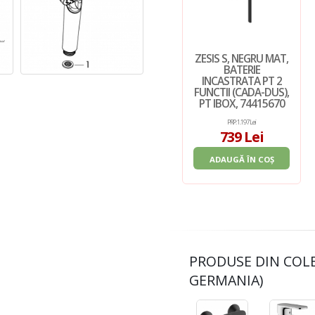
ZESIS S, NEGRU MAT,
BATERIE
INCASTRATA PT 2
FUNCTII (CADA-DUS),
PT IBOX, 74415670
PRP: 1.197 Lei
739 Lei
ADAUGĂ ÎN COȘ
PRODUSE DIN COL
GERMANIA)