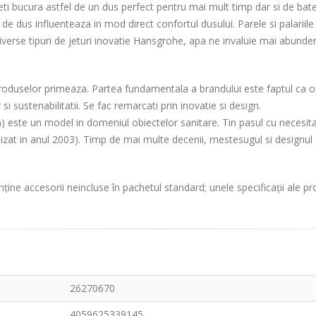
ti bucura astfel de un dus perfect pentru mai mult timp dar si de bater
 de dus influenteaza in mod direct confortul dusului. Parele si palarii
erse tipuri de jeturi inovatie Hansgrohe, apa ne invaluie mai abunde
produselor primeaza. Partea fundamentala a brandului este faptul ca ofe
 si sustenabilitatii. Se fac remarcati prin inovatie si design.
e un model in domeniul obiectelor sanitare. Tin pasul cu necesitatile
zat in anul 2003). Timp de mai multe decenii, mestesugul si designul s
ține accesorii neincluse în pachetul standard; unele specificații ale p
26270670
4059625339145