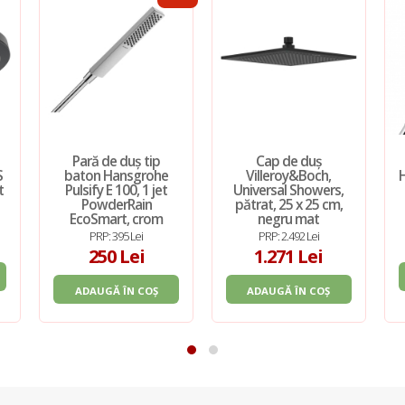
Pară de duș tip
Cap de duș
S
baton Hansgrohe
Villeroy&Boch,
H
t
Pulsify E 100, 1 jet
Universal Showers,
PowderRain
pătrat, 25 x 25 cm,
EcoSmart, crom
negru mat
PRP: 395 Lei
PRP: 2.492 Lei
250 Lei
1.271 Lei
ADAUGĂ ÎN COȘ
ADAUGĂ ÎN COȘ