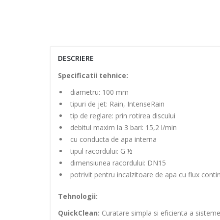
DESCRIERE
Specificatii tehnice:
diametru: 100 mm
tipuri de jet: Rain, IntenseRain
tip de reglare: prin rotirea discului
debitul maxim la 3 bari: 15,2 l/min
cu conducta de apa interna
tipul racordului: G ½
dimensiunea racordului: DN15
potrivit pentru incalzitoare de apa cu flux conti
Tehnologii:
QuickClean:
Curatare simpla si eficienta a sistemel