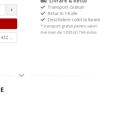
Livrare & Retur
Transport Gratuit
+
Retur in 14 zile
Deschidere colet la livrare
* transport gratuit pentru valori
mai mari de 1200 LEI TVA inclus
432 ...
E