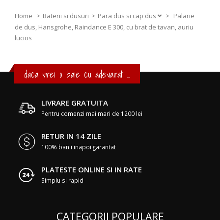
Home
Baterii si dusuri
Para dus si cap dus
>
Palarie
de dus, Hansgrohe, Raindance E 300, cu brat de tavan, auriu
lucios
daca vrei o baie cu adevarat ...
LIVRARE GRATUITA
Pentru comenzi mai mari de 1200 lei
RETUR IN 14 ZILE
100% banii inapoi garantat
PLATESTE ONLINE SI IN RATE
Simplu si rapid
CATEGORII POPULARE