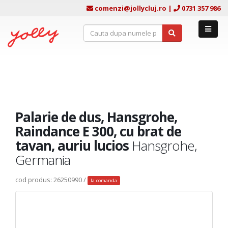
comenzi@jollycluj.ro
|
0731 357 986
Palarie de dus, Hansgrohe,
Raindance E 300, cu brat de
tavan, auriu lucios
Hansgrohe,
Germania
cod produs: 26250990 /
la comanda