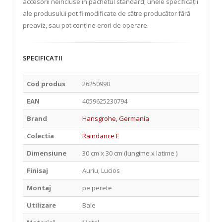
accesorii neincluse în pachetul standard; unele specificații
ale produsului pot fi modificate de către producător fără
preaviz, sau pot conține erori de operare.
SPECIFICATII
Cod produs
26250990
EAN
4059625230794
Brand
Hansgrohe, Germania
Colectia
Raindance E
Dimensiune
30 cm x 30 cm (lungime x latime )
Finisaj
Auriu, Lucios
Montaj
pe perete
Utilizare
Baie