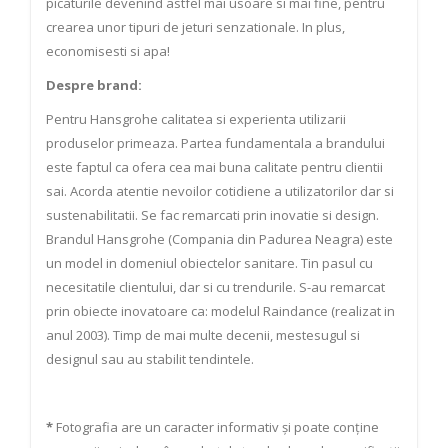
picaturile devenind astfel mai usoare si mai fine, pentru
crearea unor tipuri de jeturi senzationale. In plus,
economisesti si apa!
Despre brand:
Pentru Hansgrohe calitatea si experienta utilizarii
produselor primeaza. Partea fundamentala a brandului
este faptul ca ofera cea mai buna calitate pentru clientii
sai. Acorda atentie nevoilor cotidiene a utilizatorilor dar si
sustenabilitatii. Se fac remarcati prin inovatie si design.
Brandul Hansgrohe (Compania din Padurea Neagra) este
un model in domeniul obiectelor sanitare. Tin pasul cu
necesitatile clientului, dar si cu trendurile. S-au remarcat
prin obiecte inovatoare ca: modelul Raindance (realizat in
anul 2003). Timp de mai multe decenii, mestesugul si
designul sau au stabilit tendintele.
*
Fotografia are un caracter informativ și poate conține