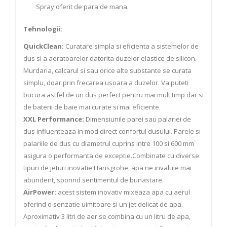
Spray oferit de para de mana.
Tehnologii:
QuickClean:
Curatare simpla si eficienta a sistemelor de
dus si a aeratoarelor datorita duzelor elastice de silicon.
Murdaria, calcarul si sau orice alte substante se curata
simplu, doar prin frecarea usoara a duzelor. Va puteti
bucura astfel de un dus perfect pentru mai mult timp dar si
de baterii de baie mai curate si mai eficiente.
XXL Performance:
Dimensiunile parei sau palariei de
dus influenteaza in mod direct confortul dusului. Parele si
palariile de dus cu diametrul cuprins intre 100 si 600 mm
asigura o performanta de exceptie.Combinate cu diverse
tipuri de jeturi inovatie Hansgrohe, apa ne invaluie mai
abundent, sporind sentimentul de bunastare.
AirPower:
acest sistem inovativ mixeaza apa cu aerul
oferind o senzatie uimitoare si un jet delicat de apa.
Aproximativ 3 litri de aer se combina cu un litru de apa,