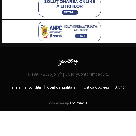
®
© 1994 - 2026 Jolly
| SC JollyContor Impex SRL
Termeni si conditii
Confidentialitate
Politica Cookies
ANPC
powered by
srd media