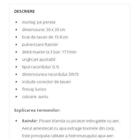
DESCRIERE
montaj: pe perete
dimensiune: 30 x 30 cm
brat de tavan de 15.8 cm
pulverizare RainAir
debit maxim la 3 bar: 17 l/min
unghi jet ajustabil
tipul racordului: G ½
dimensiunea racordului: DN15
include conector de tavan
finisaj: lucios
culoare: auriu
Explicarea termenilor:
RainAir:
Ploaie blanda cu picaturi imbogatite cu aer.
Aerul amestecat cu apa extrage toxinele din corp.
Este principala calitate a hidromasajului apa-aer.