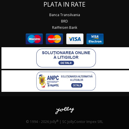
PLATA IN RATE
Banca Transilvania
BRD
Raiffeisen Bank
®
© 1994 - 2026 Jolly
| SC JollyContor Impex SRL