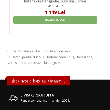
Baterie duș Hansgrohe, DuoTurn E, crom
PRP: 1.640 Lei
1.149 Lei
ADAUGĂ ÎN COȘ
Home
Baterii si dusuri
Baterii de baie
Baterii pentru dus
>
Baterie cada - dus, Hansgrohe,
Vernis Blend, parte vizibila, negru mat
daca vrei o baie cu adevarat ...
LIVRARE GRATUITA
Pentru comenzi mai mari de 1200 lei