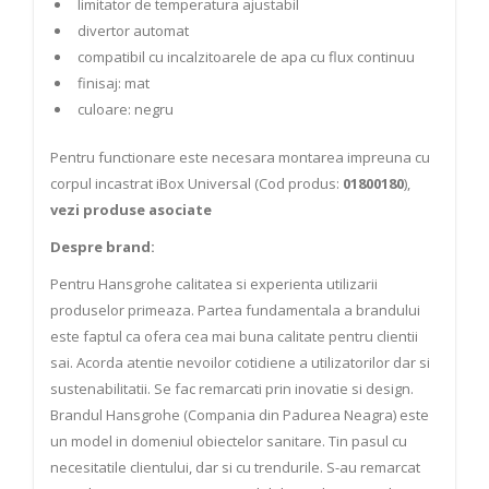
limitator de temperatura ajustabil
divertor automat
compatibil cu incalzitoarele de apa cu flux continuu
finisaj: mat
culoare: negru
Pentru functionare este necesara montarea impreuna cu
corpul incastrat iBox Universal (Cod produs:
01800180
),
vezi produse asociate
Despre brand:
Pentru Hansgrohe calitatea si experienta utilizarii
produselor primeaza. Partea fundamentala a brandului
este faptul ca ofera cea mai buna calitate pentru clientii
sai. Acorda atentie nevoilor cotidiene a utilizatorilor dar si
sustenabilitatii. Se fac remarcati prin inovatie si design.
Brandul Hansgrohe (Compania din Padurea Neagra) este
un model in domeniul obiectelor sanitare. Tin pasul cu
necesitatile clientului, dar si cu trendurile. S-au remarcat