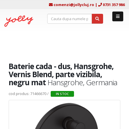
comenzi@jollycluj.ro
|
0731 357 986
Baterie cada - dus, Hansgrohe,
Vernis Blend, parte vizibila,
negru mat
Hansgrohe, Germania
cod produs: 71466670 /
IN STOC