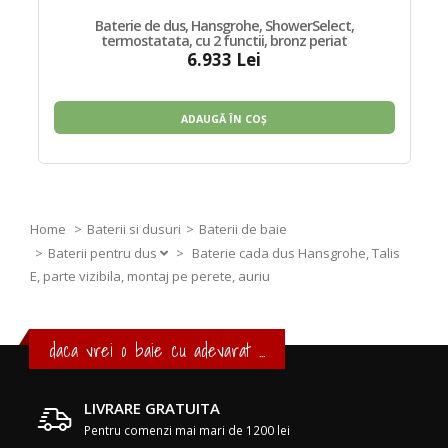
Baterie de dus, Hansgrohe, ShowerSelect,
termostatata, cu 2 functii, bronz periat
6.933 Lei
ADAUGĂ ÎN COȘ
Home
Baterii si dusuri
Baterii de baie
Baterii pentru dus
>
Baterie cada dus Hansgrohe, Talis
E, parte vizibila, montaj pe perete, auriu
daca vrei o baie cu adevarat ...
LIVRARE GRATUITA
Pentru comenzi mai mari de 1200 lei