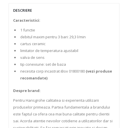
DESCRIERE
Caracteristici:
1 functie
debitul maxim pentru 3 bari: 29,3 l/min
cartus ceramic
limitator de temperatura ajustabil
valva de sens
tip conexiune: set de baza
necesita corp incastrat iBox 01800180
(vezi produse
recomandate)
Despre brand:
Pentru Hansgrohe calitatea si experienta utilizarii
produselor primeaza. Partea fundamentala a brandului
este faptul ca ofera cea mai buna calitate pentru clientii
sai. Acorda atentie nevoilor cotidiene a utilizatorilor dar si
sustenabilitatii. Se fac remarcati prin inovatie si design.