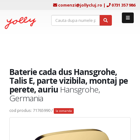
comenzi@jollycluj.ro
|
0731 357 986
Baterie cada dus Hansgrohe,
Talis E, parte vizibila, montaj pe
perete, auriu
Hansgrohe,
Germania
cod produs: 71765990 /
la comanda