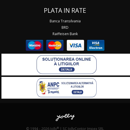
PLATA IN RATE
Banca Transilvania
BRD
Raiffeisen Bank
®
© 1994 - 2026 Jolly
| SC JollyContor Impex SRL