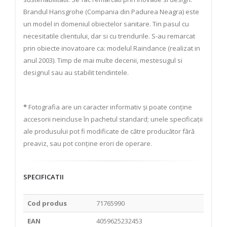
Brandul Hansgrohe (Compania din Padurea Neagra) este
un model in domeniul obiectelor sanitare. Tin pasul cu
necesitatile clientului, dar si cu trendurile. S-au remarcat
prin obiecte inovatoare ca: modelul Raindance (realizat in
anul 2003). Timp de mai multe decenii, mestesugul si
designul sau au stabilit tendintele.
*
Fotografia are un caracter informativ și poate conține
accesorii neincluse în pachetul standard; unele specificații
ale produsului pot fi modificate de către producător fără
preaviz, sau pot conține erori de operare.
SPECIFICATII
Cod produs
71765990
EAN
4059625232453