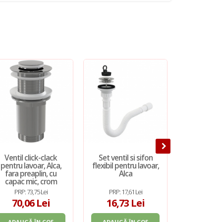
Ventil click-clack
Set ventil si sifon
Ventil cu c
pentru lavoar, Alca,
flexibil pentru lavoar,
AlcaPlast
fara preaplin, cu
Alca
mare, fara
capac mic, crom
al
PRP: 73,75 Lei
PRP: 17,61 Lei
PRP: 1
70,06 Lei
16,73 Lei
156
ADAUGĂ ÎN COȘ
ADAUGĂ ÎN COȘ
ADAUGĂ 