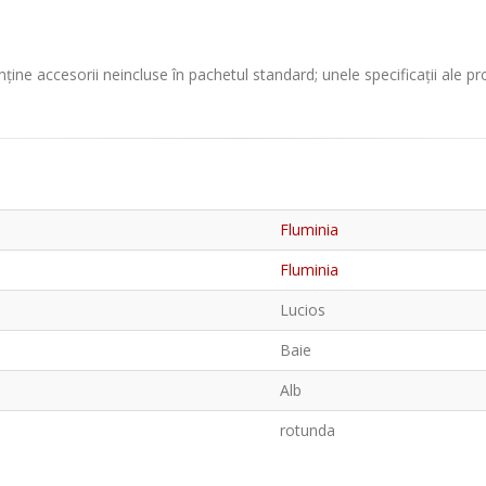
ține accesorii neincluse în pachetul standard; unele specificații ale p
Fluminia
Fluminia
Lucios
Baie
Alb
rotunda