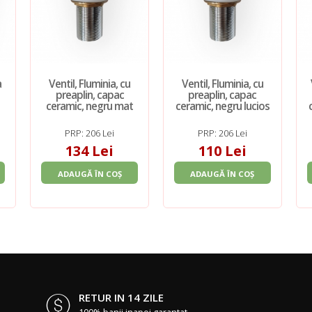
a
Ventil, Fluminia, cu
Ventil, Fluminia, cu
preaplin, capac
preaplin, capac
t
ceramic, negru mat
ceramic, negru lucios
PRP: 206 Lei
PRP: 206 Lei
134 Lei
110 Lei
ADAUGĂ ÎN COȘ
ADAUGĂ ÎN COȘ
RETUR IN 14 ZILE