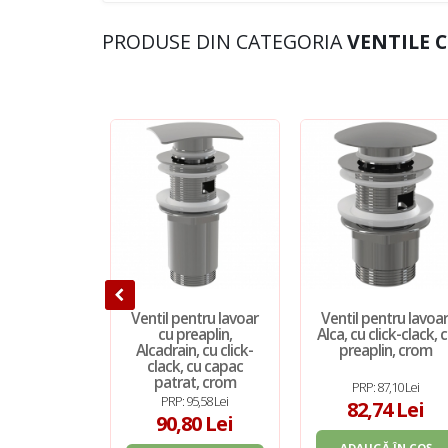
PRODUSE DIN CATEGORIA
VENTILE 
Ventil pentru lavoar
Ventil pentru lavoar
cu preaplin,
Alca, cu click-clack, 
Alcadrain, cu click-
preaplin, crom
clack, cu capac
patrat, crom
PRP: 87,10 Lei
PRP: 95,58 Lei
82,74 Lei
90,80 Lei
ADAUGĂ ÎN COȘ