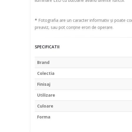
iluminare LED cu butoane avand diferite functii.
*
Fotografia are un caracter informativ și poate con
preaviz, sau pot conține erori de operare.
SPECIFICATII
Brand
Colectia
Finisaj
Utilizare
Culoare
Forma