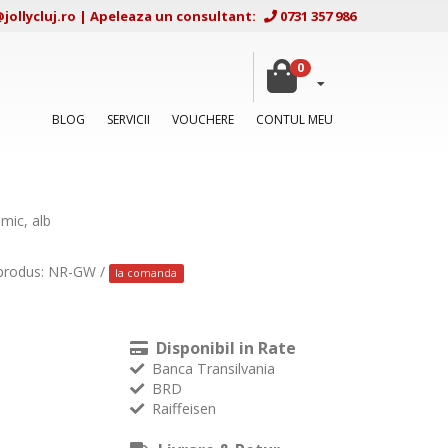
ollycluj.ro
|
Apeleaza un consultant:
0731 357 986
0
BLOG
SERVICII
VOUCHERE
CONTUL MEU
amic, alb
produs: NR-GW /
la comanda
Disponibil in Rate
Banca Transilvania
BRD
Raiffeisen