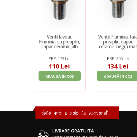
Ventil lavoar,
Ventil, Fluminia, far
Fluminia, cu preaplin,
preaplin, capac
capac ceramic, alb
ceramic, negru ma
PRP: 173 Lei
PRP: 206 Lei
110 Lei
134 Lei
ADAUGĂ ÎN COȘ
ADAUGĂ ÎN COȘ
daca vrei o baie cu adevarat ...
LIVRARE GRATUITA