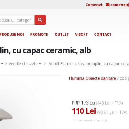
Comenzi:
comenzi@j
PRODUSE NOI
PROMOTII
OUTLET
VISOFT
CONTACT
lin, cu capac ceramic, alb
Ventile chiuvete
>
Ventil Fluminia, fara preaplin, cu capac cer
Fluminia Obiecte sanitare
/ cod 
173 Lei
PRP:
(143 Lei + TVA)
110 Lei
(90,91 Lei + TVA)
*in limita stocului disponibil