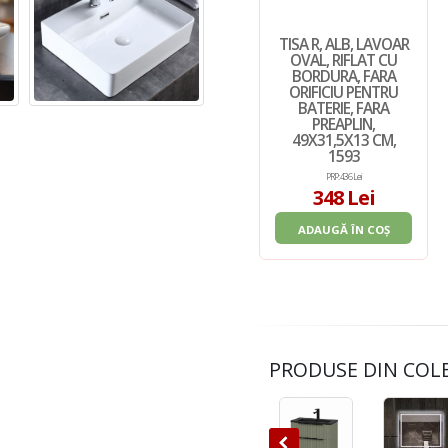
TISA R, ALB, LAVOAR
OVAL, RIFLAT CU
BORDURA, FARA
ORIFICIU PENTRU
BATERIE, FARA
PREAPLIN,
49X31,5X13 CM,
1593
PRP: 436 Lei
348 Lei
ADAUGĂ ÎN COȘ
PRODUSE DIN COL