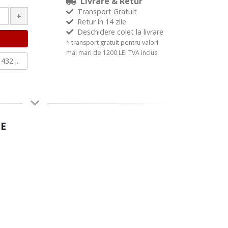
Livrare & Retur
Transport Gratuit
+
Retur in 14 zile
Deschidere colet la livrare
* transport gratuit pentru valori
mai mari de 1200 LEI TVA inclus
432 ...
E