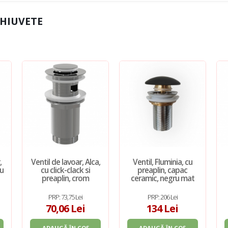
CHIUVETE
,
Ventil de lavoar, Alca,
Ventil, Fluminia, cu
cu
cu click-clack si
preaplin, capac
preaplin, crom
ceramic, negru mat
PRP: 73,75 Lei
PRP: 206 Lei
70,06 Lei
134 Lei
ADAUGĂ ÎN COȘ
ADAUGĂ ÎN COȘ