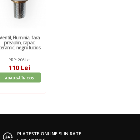
Ventil, Fluminia, fara
preaplin, capac
ceramic, negru lucios
PRP: 206 Lei
110 Lei
ADAUGĂ ÎN COȘ
PLATESTE ONLINE SI IN RATE