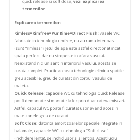
quick release si soft close,
vezi explicarea
termenilor
Explicarea termenilor:
Rimless=Rimfree=Pur Rime=Direct Flush:
vasele WC
fabricate in tehnologia rimfree, nu au rama interioara
(sunt "rimless"). Jetul de apa este astfel directionat incat
spala perfect, dar nu stropeste in afara vasului.
Neexistand nici un sant in interiorul vasului, acesta se
curata complet. Practic aceasta tehnologie elimina spatiile
greu acesibile, greu de curatat din corpul vasului de
toaleta.
Quick Release:
capacele WC cu tehnologia Quick Release
pot fi demontate si montate la loc prin doar cateva miscari.
Astfel, capacul WC poate fi curatat usor avand acces in
toate zonele greu de curatat
Soft Close:
datorita amortizoarelor speciale integrate in
balamale, capacele WC cu tehnologia "Soft close"
(inchidere lenta), se inchid usor si silentios. Acest lucru