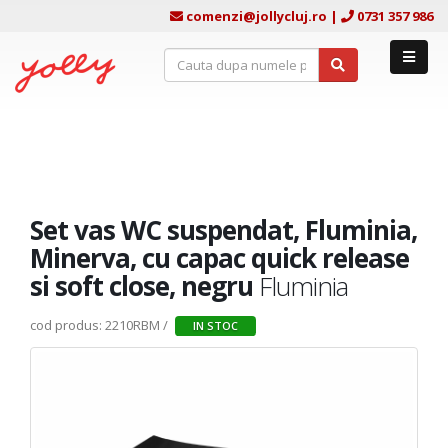
comenzi@jollycluj.ro
|
0731 357 986
Set vas WC suspendat, Fluminia,
Minerva, cu capac quick release
si soft close, negru
Fluminia
cod produs: 2210RBM /
IN STOC