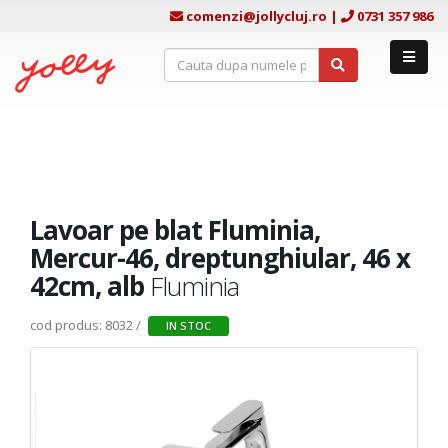
comenzi@jollycluj.ro
|
0731 357 986
Lavoar pe blat Fluminia,
Mercur-46, dreptunghiular, 46 x
42cm, alb
Fluminia
cod produs: 8032 /
IN STOC