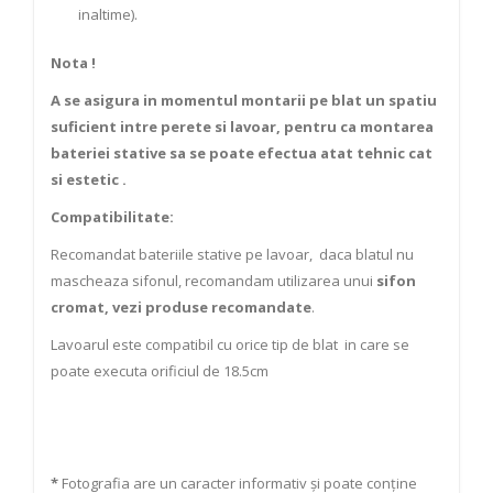
inaltime).
Nota !
A se asigura in momentul montarii pe blat
un spatiu
suficient intre perete si lavoar
, pentru ca montarea
bateriei stative sa se poate efectua atat tehnic cat
si estetic .
Compatibilitate
:
Recomandat bateriile stative pe lavoar, daca blatul nu
mascheaza sifonul, recomandam utilizarea unui
sifon
cromat,
vezi produse recomandate
.
Lavoarul este compatibil cu orice tip de blat in care se
poate executa orificiul de 18.5cm
*
Fotografia are un caracter informativ și poate conține