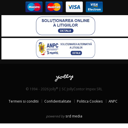
®
© 1994 - 2026 Jolly
| SC JollyContor Impex SRL
Termeni si conditii
Confidentialitate
Politica Cookies
ANPC
powered by
srd media