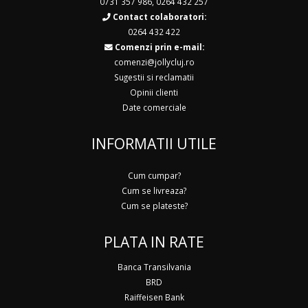
0731 357 986
,
0264 432 257
Contact colaboratori:
0264 432 422
Comenzi prin e-mail:
comenzi@jollycluj.ro
Sugestii si reclamatii
Opinii clienti
Date comerciale
INFORMATII UTILE
Cum cumpar?
Cum se livreaza?
Cum se plateste?
PLATA IN RATE
Banca Transilvania
BRD
Raiffeisen Bank