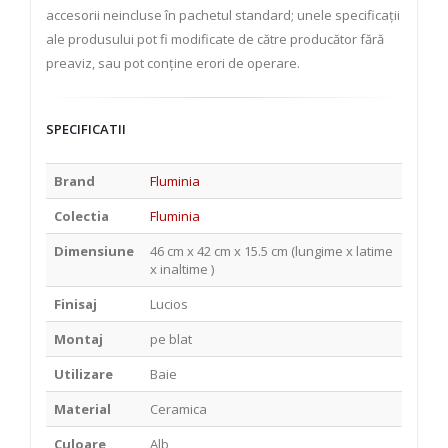
accesorii neincluse în pachetul standard; unele specificații
ale produsului pot fi modificate de către producător fără
preaviz, sau pot conține erori de operare.
SPECIFICATII
Brand
Fluminia
Colectia
Fluminia
Dimensiune
46 cm x 42 cm x 15.5 cm (lungime x latime
x inaltime )
Finisaj
Lucios
Montaj
pe blat
Utilizare
Baie
Material
Ceramica
Culoare
Alb