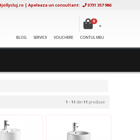
ollycluj.ro
|
Apeleaza un consultant:
0731 357 986
0
BLOG
SERVICII
VOUCHERE
CONTUL MEU
1 - 11
din
11
produse