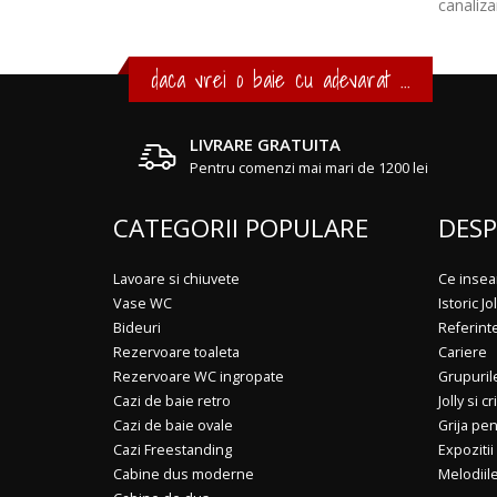
canaliza
daca vrei o baie cu adevarat ...
LIVRARE GRATUITA
Pentru comenzi mai mari de 1200 lei
CATEGORII POPULARE
DESP
Lavoare si chiuvete
Ce insea
Vase WC
Istoric Jol
Bideuri
Referint
Rezervoare toaleta
Cariere
Rezervoare WC ingropate
Grupuril
Cazi de baie retro
Jolly si cr
Cazi de baie ovale
Grija pe
Cazi Freestanding
Expozitii
Cabine dus moderne
Melodiile