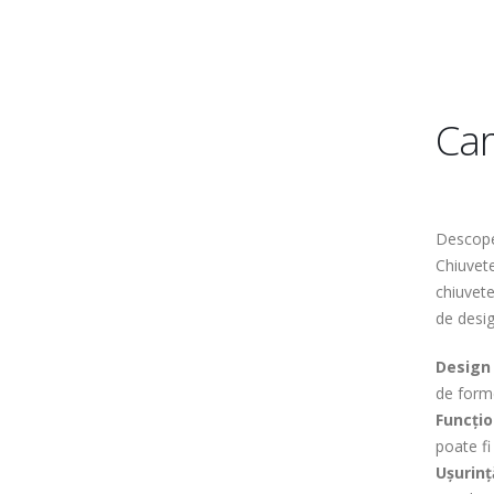
Car
Descoper
Chiuvete
chiuvete
de desig
Design
de forme
Funcțio
poate fi
Ușurinț