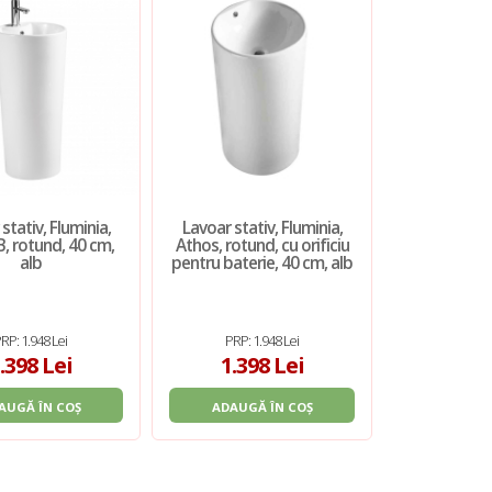
stativ, Fluminia,
Lavoar stativ, Fluminia,
Lavoar stat
, rotund, 40 cm,
Athos, rotund, cu orificiu
Porthos, bac
alb
pentru baterie, 40 cm, alb
RP: 1.948 Lei
PRP: 1.948 Lei
PRP: 2
.398 Lei
1.398 Lei
1.49
AUGĂ ÎN COȘ
ADAUGĂ ÎN COȘ
ADAUGĂ