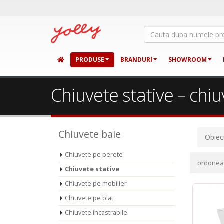
PRODUSE
BRANDURI
SHOWROOM
Chiuvete stative – chiuv
Chiuvete baie
Obiec
Chiuvete pe perete
ordone
Chiuvete stative
Chiuvete pe mobilier
Chiuvete pe blat
Chiuvete incastrabile