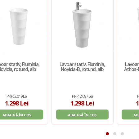
oar stativ, Fluminia,
Lavoar stativ, Fluminia,
Lavoar 
ovicia, rotund, alb
Novicia-B, rotund, alb
Athos-B
PRP: 2.019 Lei
PRP: 2.087 Lei
P
1.298 Lei
1.298 Lei
1
ADAUGĂ ÎN COȘ
ADAUGĂ ÎN COȘ
AD