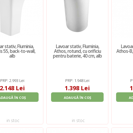
r stativ, Fluminia,
Lavoar stativ, Fluminia,
Lavoar
s 55, back-to-wall,
Athos, rotund, cu orificiu
Athos-B,
alb
pentru baterie, 40 cm, alb
PRP: 2.993 Lei
PRP: 1.948 Lei
P
2.148 Lei
1.398 Lei
1
ADAUGĂ ÎN COȘ
ADAUGĂ ÎN COȘ
A
in stoc
in stoc