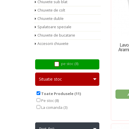
Chiuvete sub blat
Chiuvete de colt
Chiuvete duble
Spalatoare speciale
Chiuvete de bucatarie
Accesorii chiuvete
Lavoa
Arami
pe stoc (8)
Situatie stoc
Toate Produsele (11)
Pe stoc (8)
La comanda (3)
Pret (lei)