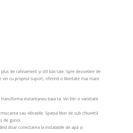
lus de rafinament și stil băii tale. Spre deosebire de
e vin cu propriul suport, oferind o libertate mai mare
 transforma instantaneu baia ta. Vin într-o varietate
mișcarea sau vibrațiile. Spațiul liber de sub chiuvetă
oș de gunoi.
tând doar conectarea la instalațiile de apă și