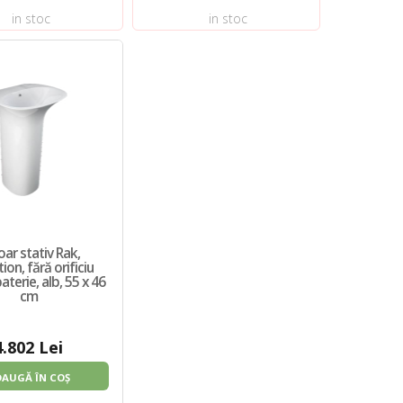
in stoc
in stoc
oar stativ Rak,
ion, fără orificiu
aterie, alb, 55 x 46
cm
4.802 Lei
DAUGĂ ÎN COȘ