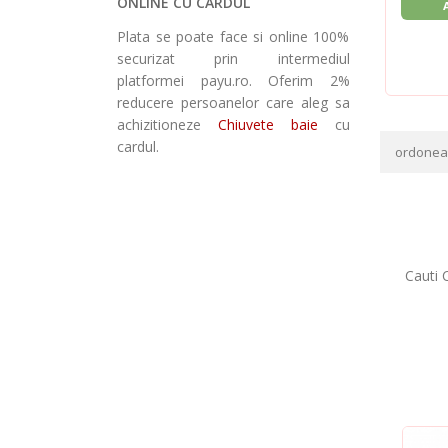
ONLINE CU CARDUL
Plata se poate face si online 100%
securizat prin intermediul
platformei payu.ro. Oferim 2%
reducere persoanelor care aleg sa
achizitioneze
Chiuvete baie
cu
cardul.
ordone
Cauti C