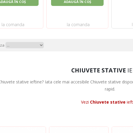
ADAUGĂ ÎN COȘ
ADAUGĂ ÎN COȘ
la comanda
la comanda
aza
CHIUVETE STATIVE
IE
hiuvete stative ieftine? Iata cele mai accesibile Chiuvete stative disponi
rapid.
Vezi
Chiuvete stative
ief