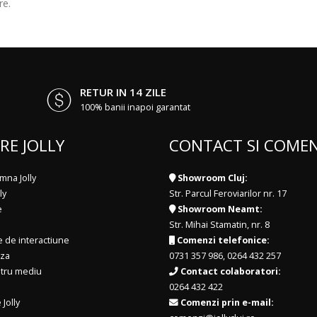
re.
RETUR IN 14 ZILE
100% banii inapoi garantat
RE JOLLY
CONTACT SI COMEN
mna Jolly
Showroom Cluj:
ly
Str. Parcul Feroviarilor nr. 17
e
Showroom Neamt:
Str. Mihai Stamatin, nr. 8
e de interactiune
Comenzi telefonice:
iza
0731 357 986
,
0264 432 257
ntru mediu
Contact colaboratori:
0264 432 422
 Jolly
Comenzi prin e-mail: