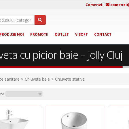
Comenzi:
comenzi@j
PRODUSE NOI
PROMOTII
OUTLET
VISOFT
CONTACT
eta cu picior baie – Jolly Cluj
te sanitare
Chiuvete baie
Chiuvete stative
aza