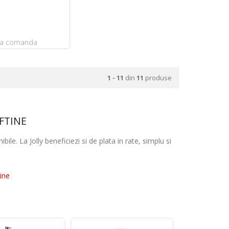
la comanda
1 - 11
din
11
produse
FTINE
bile. La Jolly beneficiezi si de plata in rate, simplu si
tine