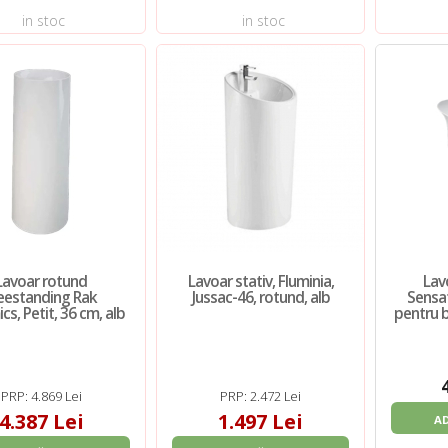
in stoc
in stoc
Lavoar rotund
Lavoar stativ, Fluminia,
Lav
eestanding Rak
Jussac-46, rotund, alb
Sensat
cs, Petit, 36 cm, alb
pentru b
PRP: 4.869 Lei
PRP: 2.472 Lei
4.387 Lei
1.497 Lei
A