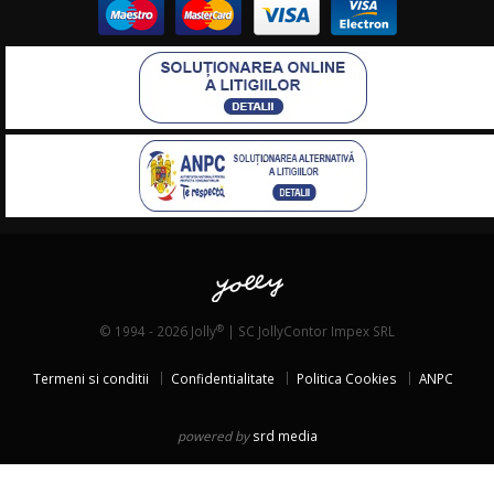
®
© 1994 - 2026 Jolly
| SC JollyContor Impex SRL
Termeni si conditii
Confidentialitate
Politica Cookies
ANPC
powered by
srd media