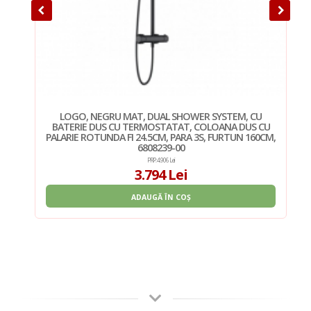
U
LOGO, NEGRU MAT, DUAL SHOWER SYSTEM, CU
CU
BATERIE DUS CU TERMOSTATAT, COLOANA DUS CU
0CM,
PALARIE ROTUNDA FI 24.5CM, PARA 3S, FURTUN 160CM,
P
6808239-00
PRP: 4.906 Lei
3.794 Lei
ADAUGĂ ÎN COȘ