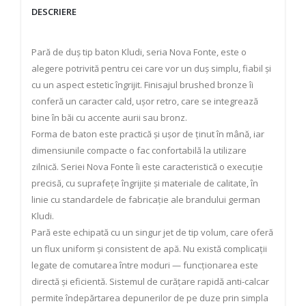
DESCRIERE
Pară de duș tip baton Kludi, seria Nova Fonte, este o
alegere potrivită pentru cei care vor un duș simplu, fiabil și
cu un aspect estetic îngrijit. Finisajul brushed bronze îi
conferă un caracter cald, ușor retro, care se integrează
bine în băi cu accente aurii sau bronz.
Forma de baton este practică și ușor de ținut în mână, iar
dimensiunile compacte o fac confortabilă la utilizare
zilnică. Seriei Nova Fonte îi este caracteristică o execuție
precisă, cu suprafețe îngrijite și materiale de calitate, în
linie cu standardele de fabricație ale brandului german
Kludi.
Pară este echipată cu un singur jet de tip volum, care oferă
un flux uniform și consistent de apă. Nu există complicații
legate de comutarea între moduri — funcționarea este
directă și eficientă. Sistemul de curățare rapidă anti-calcar
permite îndepărtarea depunerilor de pe duze prin simpla