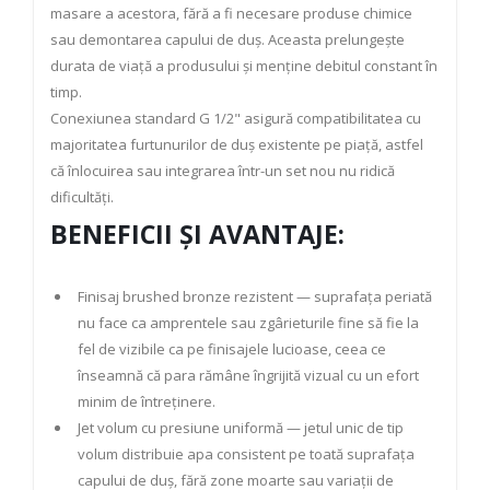
masare a acestora, fără a fi necesare produse chimice
sau demontarea capului de duș. Aceasta prelungește
durata de viață a produsului și menține debitul constant în
timp.
Conexiunea standard G 1/2" asigură compatibilitatea cu
majoritatea furtunurilor de duș existente pe piață, astfel
că înlocuirea sau integrarea într-un set nou nu ridică
dificultăți.
BENEFICII ȘI AVANTAJE:
Finisaj brushed bronze rezistent — suprafața periată
nu face ca amprentele sau zgârieturile fine să fie la
fel de vizibile ca pe finisajele lucioase, ceea ce
înseamnă că para rămâne îngrijită vizual cu un efort
minim de întreținere.
Jet volum cu presiune uniformă — jetul unic de tip
volum distribuie apa consistent pe toată suprafața
capului de duș, fără zone moarte sau variații de