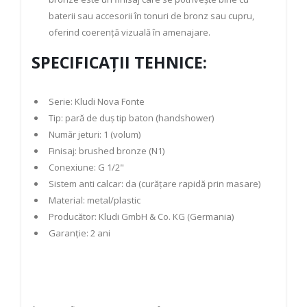
baterii sau accesorii în tonuri de bronz sau cupru,
oferind coerență vizuală în amenajare.
SPECIFICAȚII TEHNICE:
Serie: Kludi Nova Fonte
Tip: pară de duș tip baton (handshower)
Număr jeturi: 1 (volum)
Finisaj: brushed bronze (N1)
Conexiune: G 1/2"
Sistem anti calcar: da (curățare rapidă prin masare)
Material: metal/plastic
Producător: Kludi GmbH & Co. KG (Germania)
Garanție: 2 ani