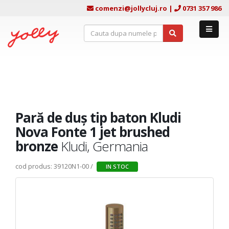
comenzi@jollycluj.ro
|
0731 357 986
Pară de duș tip baton Kludi
Nova Fonte 1 jet brushed
bronze
Kludi, Germania
cod produs: 39120N1-00 /
IN STOC