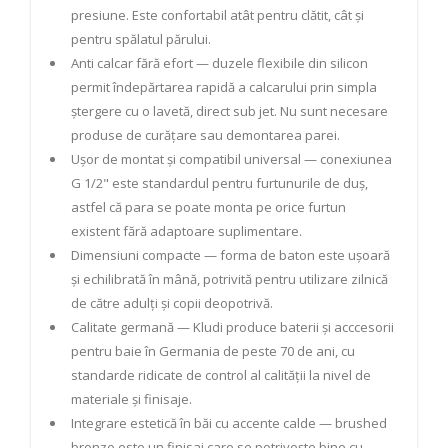
presiune. Este confortabil atât pentru clătit, cât și
pentru spălatul părului.
Anti calcar fără efort — duzele flexibile din silicon
permit îndepărtarea rapidă a calcarului prin simpla
ștergere cu o lavetă, direct sub jet. Nu sunt necesare
produse de curățare sau demontarea parei.
Ușor de montat și compatibil universal — conexiunea
G 1/2" este standardul pentru furtunurile de duș,
astfel că para se poate monta pe orice furtun
existent fără adaptoare suplimentare.
Dimensiuni compacte — forma de baton este ușoară
și echilibrată în mână, potrivită pentru utilizare zilnică
de către adulți și copii deopotrivă.
Calitate germană — Kludi produce baterii și acccesorii
pentru baie în Germania de peste 70 de ani, cu
standarde ridicate de control al calității la nivel de
materiale și finisaje.
Integrare estetică în băi cu accente calde — brushed
bronze este un finisaj care se potrivește bine cu