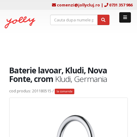
comenzi@jollycluj.ro
|
0731 357 986
Baterie lavoar, Kludi, Nova
Fonte, crom
Kludi, Germania
cod produs: 201180515 /
la comanda