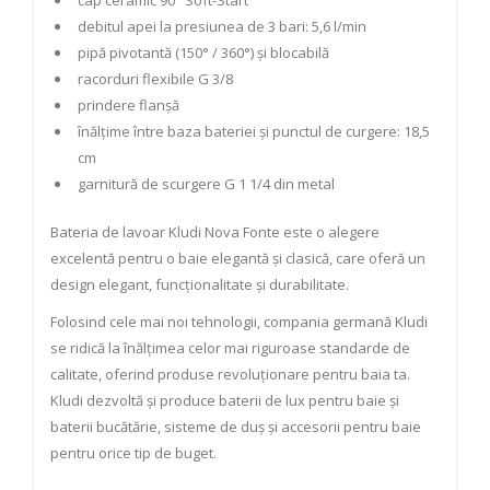
cap ceramic 90° Soft-Start
debitul apei la presiunea de 3 bari: 5,6 l/min
pipă pivotantă (150° / 360°) şi blocabilă
racorduri flexibile G 3/8
prindere flanşă
înălțime între baza bateriei și punctul de curgere: 18,5
cm
garnitură de scurgere G 1 1/4 din metal
Bateria de lavoar Kludi Nova Fonte este o alegere
excelentă pentru o baie elegantă și clasică, care oferă un
design elegant, funcționalitate și durabilitate.
Folosind cele mai noi tehnologii, compania germană Kludi
se ridică la înălțimea celor mai riguroase standarde de
calitate, oferind produse revoluționare pentru baia ta.
Kludi dezvoltă și produce baterii de lux pentru baie și
baterii bucătărie, sisteme de duș și accesorii pentru baie
pentru orice tip de buget.