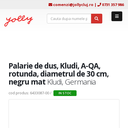
comenzi@jollycluj.ro
|
0731 357 986
Palarie de dus, Kludi, A-QA,
rotunda, diametrul de 30 cm,
negru mat
Kludi, Germania
cod produs: 6433087-00 /
IN STOC