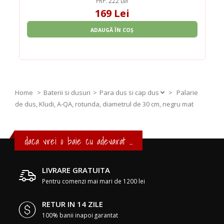
PRP: 222 Lei
169 Lei
ADAUGĂ ÎN COȘ
Home
Baterii si dusuri
Para dus si cap dus
>
Palarie
de dus, Kludi, A-QA, rotunda, diametrul de 30 cm, negru mat
daca vrei o baie cu adevarat ...
LIVRARE GRATUITA
Pentru comenzi mai mari de 1200 lei
RETUR IN 14 ZILE
100% banii inapoi garantat