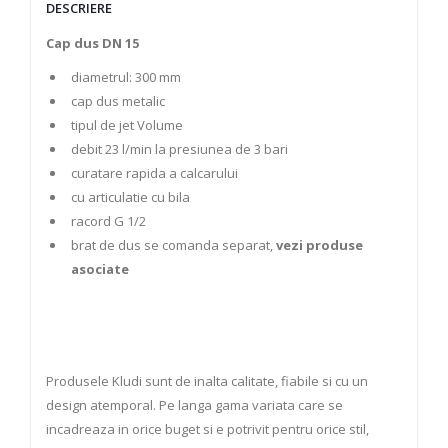
DESCRIERE
Cap dus DN 15
diametrul: 300 mm
cap dus metalic
tipul de jet Volume
debit 23 l/min la presiunea de 3 bari
curatare rapida a calcarului
cu articulatie cu bila
racord G 1/2
brat de dus se comanda separat,
vezi produse
asociate
Produsele Kludi sunt de inalta calitate, fiabile si cu un
design atemporal. Pe langa gama variata care se
incadreaza in orice buget si e potrivit pentru orice stil,