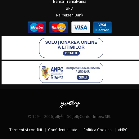
Banca Transilvania
BRD
Raiffeisen Bank
®
© 1994 - 2026 Jolly
| SC JollyContor Impex SRL
Termeni si conditii
Confidentialitate
Politica Cookies
ANPC