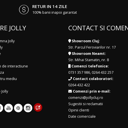
RETUR IN 14 ZILE
100% banii inapoi garantat
RE JOLLY
CONTACT SI COMEN
mna Jolly
Showroom Cluj:
ly
Str. Parcul Feroviarilor nr. 17
e
Showroom Neamt:
Str. Mihai Stamatin, nr. 8
e de interactiune
Comenzi telefonice:
iza
0731 357 986
,
0264 432 257
ntru mediu
Contact colaboratori:
0264 432 422
 Jolly
Comenzi prin e-mail:
comenzi@jollycluj.ro
Sugestii si reclamatii
Opinii clienti
Date comerciale