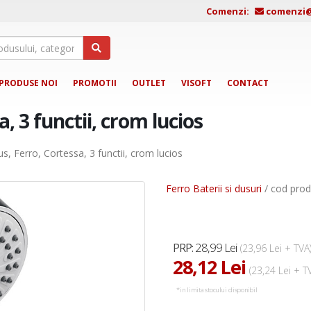
Comenzi:
comenzi@j
PRODUSE NOI
PROMOTII
OUTLET
VISOFT
CONTACT
, 3 functii, crom lucios
s, Ferro, Cortessa, 3 functii, crom lucios
Ferro Baterii si dusuri
/ cod prod
28,99 Lei
PRP:
(23,96 Lei + TVA
28,12 Lei
(23,24 Lei + T
*in limita stocului disponibil