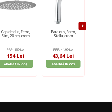
Cap de dus, Ferro,
Para dus, Ferro,
Cap de du
Slim, 20 cm, crom
Stella, crom
Slim, 30 
cr
PRP: 159 Lei
PRP: 44,99 Lei
PRP: 4
154 Lei
43,64 Lei
396
ADAUGĂ ÎN COȘ
ADAUGĂ ÎN COȘ
ADAUGĂ 