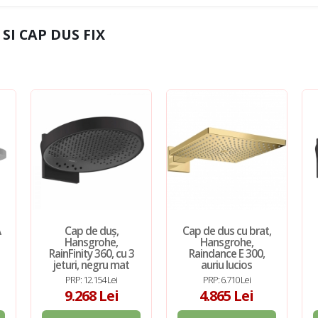
SI CAP DUS FIX
A
Cap de duș,
Cap de dus cu brat,
Hansgrohe,
Hansgrohe,
RainFinity 360, cu 3
Raindance E 300,
jeturi, negru mat
auriu lucios
PRP: 12.154 Lei
PRP: 6.710 Lei
9.268 Lei
4.865 Lei