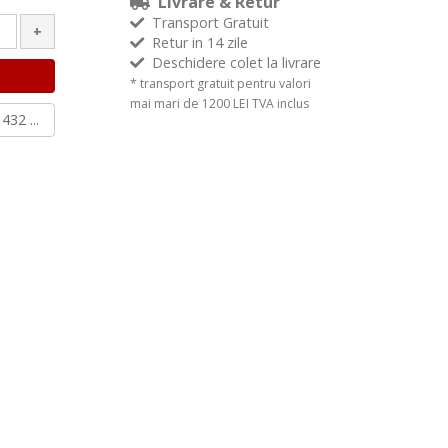
Livrare & Retur
Transport Gratuit
+
Retur in 14 zile
Deschidere colet la livrare
* transport gratuit pentru valori
mai mari de 1200 LEI TVA inclus
432 ...