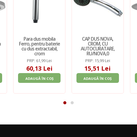
Para dus mobila
CAP DUS NOVA,
m
Ferro, pentru baterie
CROM, CU
cu dus extractabil,
AUTOCURATARE,
crom
RU/NOVA,0
PRP: 61,99 Lei
PRP: 15,99 Lei
60,13 Lei
15,51 Lei
ADAUGĂ ÎN COȘ
ADAUGĂ ÎN COȘ