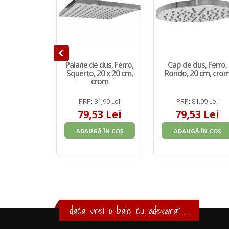
Palarie de dus, Ferro,
Cap de dus, Ferro,
Squerto, 20 x 20 cm,
Rondo, 20 cm, cro
crom
PRP: 81,99 Lei
PRP: 81,99 Lei
79,53 Lei
79,53 Lei
ADAUGĂ ÎN COȘ
ADAUGĂ ÎN COȘ
daca vrei o baie cu adevarat ...