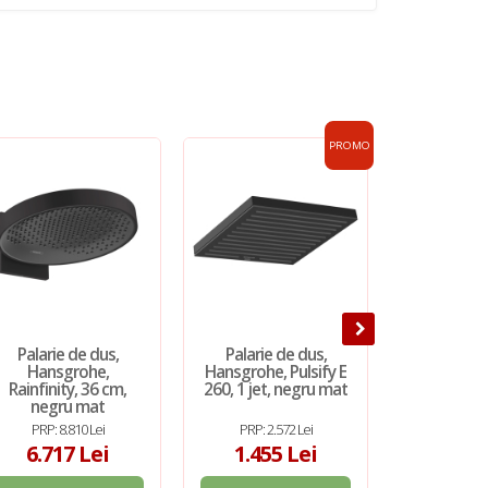
PROMO
Palarie de dus,
Palarie de dus,
Cap de du
Hansgrohe,
Hansgrohe, Pulsify E
Kludi, A-QA
Rainfinity, 36 cm,
260, 1 jet, negru mat
25cm, ne
negru mat
PRP: 8.810 Lei
PRP: 2.572 Lei
PRP: 1.
6.717 Lei
1.455 Lei
799