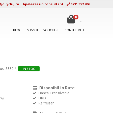
ollycluj.ro
|
Apeleaza un consultant:
0731 357 986
0
BLOG
SERVICII
VOUCHERE
CONTUL MEU
us: S330 /
IN STOC
Disponibil in Rate
)
Banca Transilvania
BRD
VA)
Raiffeisen