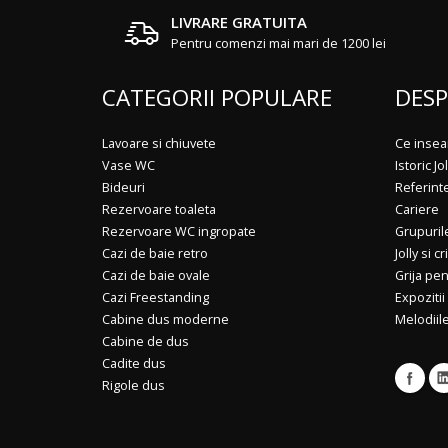
LIVRARE GRATUITA
Pentru comenzi mai mari de 1200 lei
CATEGORII POPULARE
DESP
Lavoare si chiuvete
Ce insea
Vase WC
Istoric Jol
Bideuri
Referint
Rezervoare toaleta
Cariere
Rezervoare WC ingropate
Grupuril
Cazi de baie retro
Jolly si cr
Cazi de baie ovale
Grija pe
Cazi Freestanding
Expozitii
Cabine dus moderne
Melodiile
Cabine de dus
Cadite dus
Rigole dus