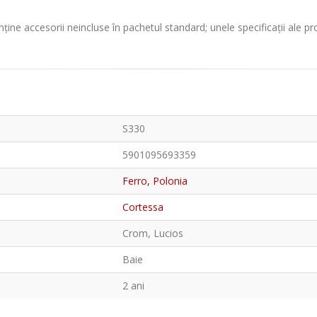
ține accesorii neincluse în pachetul standard; unele specificații ale p
S330
5901095693359
Ferro, Polonia
Cortessa
Crom, Lucios
Baie
2 ani