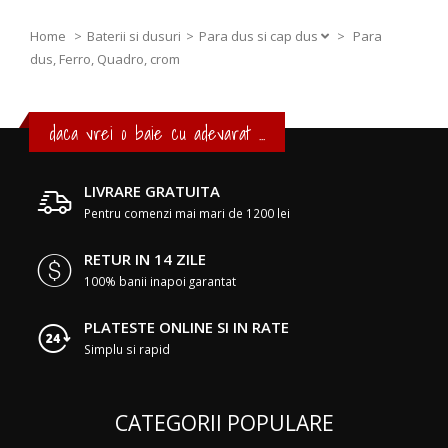
Home
Baterii si dusuri
Para dus si cap dus
>
Para
dus, Ferro, Quadro, crom
daca vrei o baie cu adevarat ...
LIVRARE GRATUITA
Pentru comenzi mai mari de 1200 lei
RETUR IN 14 ZILE
100% banii inapoi garantat
PLATESTE ONLINE SI IN RATE
Simplu si rapid
CATEGORII POPULARE