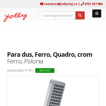
comenzi@jollycluj.ro
|
0731 357 986
Para dus, Ferro, Quadro, crom
Ferro, Polonia
cod produs: S110 /
IN STOC