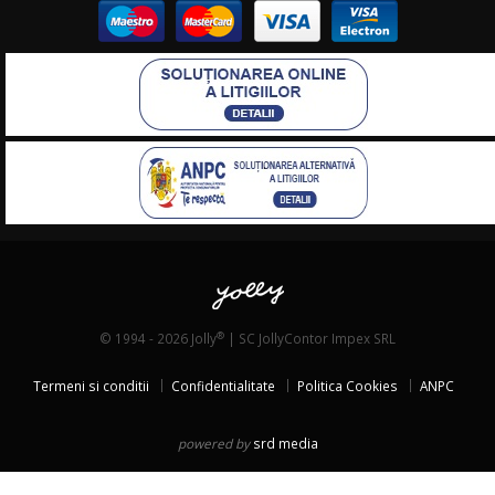
®
© 1994 - 2026 Jolly
| SC JollyContor Impex SRL
Termeni si conditii
Confidentialitate
Politica Cookies
ANPC
powered by
srd media