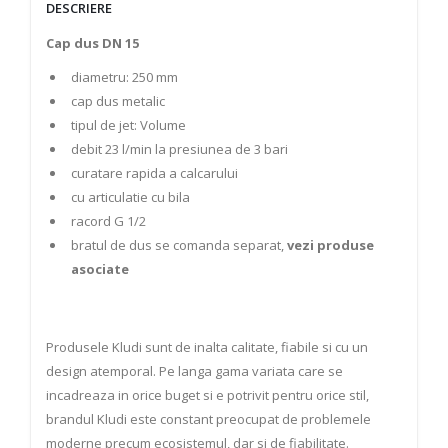
DESCRIERE
Cap dus DN 15
diametru: 250 mm
cap dus metalic
tipul de jet: Volume
debit 23 l/min la presiunea de 3 bari
curatare rapida a calcarului
cu articulatie cu bila
racord G 1/2
bratul de dus se comanda separat,
vezi produse
asociate
Produsele Kludi sunt de inalta calitate, fiabile si cu un
design atemporal. Pe langa gama variata care se
incadreaza in orice buget si e potrivit pentru orice stil,
brandul Kludi este constant preocupat de problemele
moderne precum ecosistemul, dar si de fiabilitate.