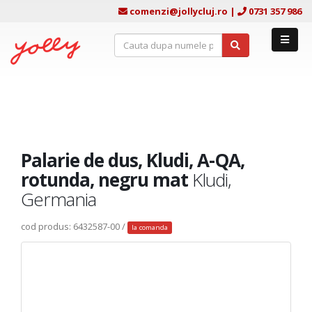
comenzi@jollycluj.ro
|
0731 357 986
Palarie de dus, Kludi, A-QA,
rotunda, negru mat
Kludi,
Germania
cod produs: 6432587-00 /
la comanda