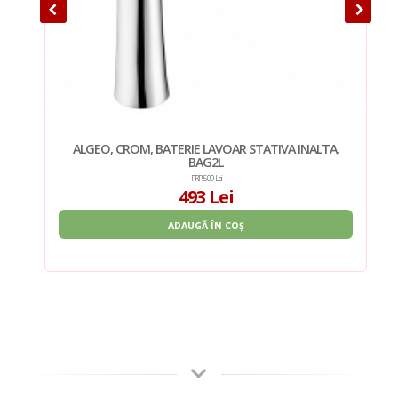
, 2
ALGEO, CROM, BATERIE LAVOAR STATIVA INALTA,
N
T,
BAG2L
PRP: 509 Lei
493 Lei
ADAUGĂ ÎN COȘ