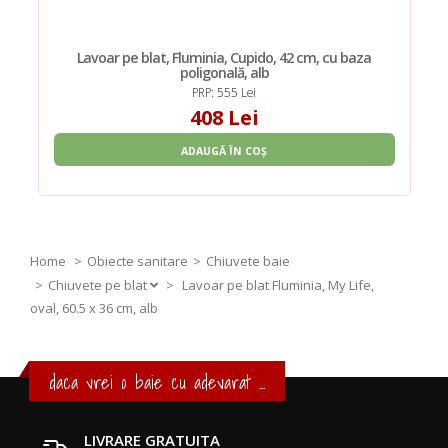
Lavoar pe blat, Fluminia, Cupido, 42 cm, cu baza
poligonală, alb
PRP: 555 Lei
408 Lei
ADAUGĂ ÎN COȘ
Home
Obiecte sanitare
Chiuvete baie
Chiuvete pe blat
>
Lavoar pe blat Fluminia, My Life,
oval, 60.5 x 36 cm, alb
daca vrei o baie cu adevarat ...
LIVRARE GRATUITA