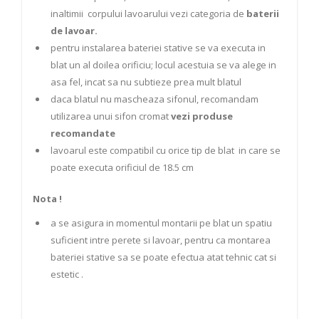
inaltimii corpului lavoarului vezi categoria de
baterii
de lavoar.
pentru instalarea bateriei stative se va executa in
blat un al doilea orificiu; locul acestuia se va alege in
asa fel, incat sa nu subtieze prea mult blatul
daca blatul nu mascheaza sifonul, recomandam
utilizarea unui sifon cromat
vezi produse
recomandate
lavoarul este compatibil cu orice tip de blat in care se
poate executa orificiul de 18.5 cm
Nota !
a se asigura in momentul montarii pe blat un spatiu
suficient intre perete si lavoar, pentru ca montarea
bateriei stative sa se poate efectua atat tehnic cat si
estetic .