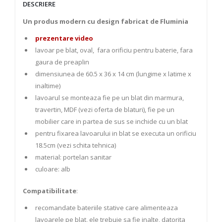
DESCRIERE
Un produs modern cu design fabricat de Fluminia
prezentare video
lavoar pe blat, oval, fara orificiu pentru baterie, fara
gaura de preaplin
dimensiunea de 60.5 x 36 x 14 cm (lungime x latime x
inaltime)
lavoarul se monteaza fie pe un blat din marmura,
travertin, MDF (vezi oferta de blaturi), fie pe un
mobilier care in partea de sus se inchide cu un blat
pentru fixarea lavoarului in blat se executa un orificiu
18.5cm (vezi schita tehnica)
material: portelan sanitar
culoare: alb
Compatibilitate
:
recomandate bateriile stative care alimenteaza
lavoarele pe blat, ele trebuie sa fie inalte, datorita