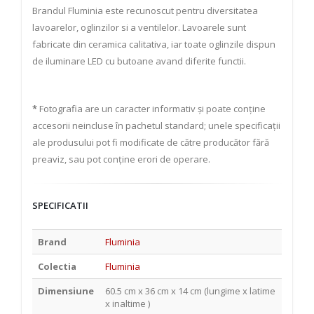
Brandul Fluminia este recunoscut pentru diversitatea
lavoarelor, oglinzilor si a ventilelor. Lavoarele sunt
fabricate din ceramica calitativa, iar toate oglinzile dispun
de iluminare LED cu butoane avand diferite functii.
*
Fotografia are un caracter informativ și poate conține
accesorii neincluse în pachetul standard; unele specificații
ale produsului pot fi modificate de către producător fără
preaviz, sau pot conține erori de operare.
SPECIFICATII
Brand
Fluminia
Colectia
Fluminia
Dimensiune
60.5 cm x 36 cm x 14 cm (lungime x latime
x inaltime )