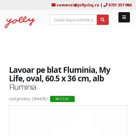
comenzi@jollycluj.ro
|
0731 357 986
Lavoar pe blat Fluminia, My
Life, oval, 60.5 x 36 cm, alb
Fluminia
cod produs: CBA478 /
IN STOC