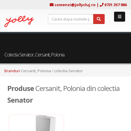
comenzi@jollycluj.ro
|
0731 357 986
Colectia Senator, Cersanit, Polonia.
Branduri
Cersanit, Polonia
/ colectia Senator
Produse
Cersanit, Polonia din colectia
Senator