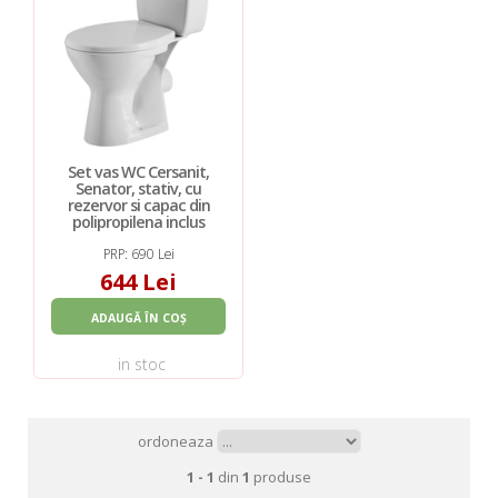
Set vas WC Cersanit,
Senator, stativ, cu
rezervor si capac din
polipropilena inclus
PRP: 690 Lei
644 Lei
ADAUGĂ ÎN COȘ
in stoc
ordoneaza
1 - 1
din
1
produse