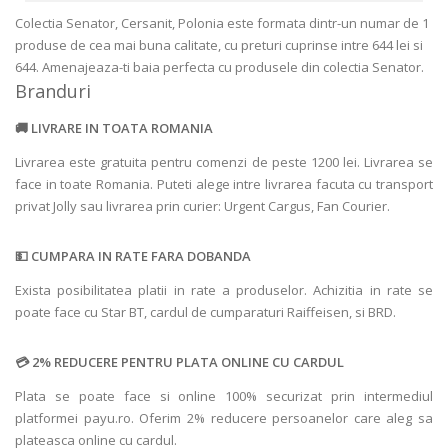
Colectia Senator, Cersanit, Polonia este formata dintr-un numar de 1
produse de cea mai buna calitate, cu preturi cuprinse intre 644 lei si
644. Amenajeaza-ti baia perfecta cu produsele din colectia Senator.
Branduri
LIVRARE IN TOATA ROMANIA
Livrarea este gratuita pentru comenzi de peste 1200 lei. Livrarea se
face in toate Romania. Puteti alege intre livrarea facuta cu transport
privat Jolly sau livrarea prin curier: Urgent Cargus, Fan Courier.
CUMPARA IN RATE FARA DOBANDA
Exista posibilitatea platii in rate a produselor. Achizitia in rate se
poate face cu Star BT, cardul de cumparaturi Raiffeisen, si BRD.
2% REDUCERE PENTRU PLATA ONLINE CU CARDUL
Plata se poate face si online 100% securizat prin intermediul
platformei payu.ro. Oferim 2% reducere persoanelor care aleg sa
plateasca online cu cardul.