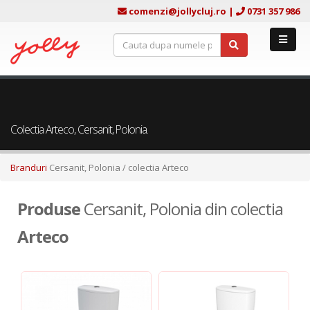
comenzi@jollycluj.ro
|
0731 357 986
Colectia Arteco, Cersanit, Polonia.
Branduri
Cersanit, Polonia
/ colectia Arteco
Produse
Cersanit, Polonia din colectia
Arteco