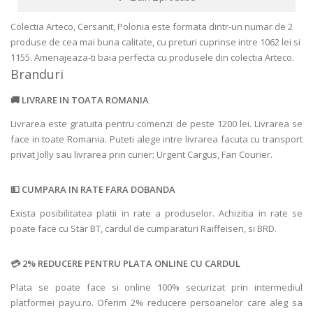
Colectia Arteco, Cersanit, Polonia este formata dintr-un numar de 2
produse de cea mai buna calitate, cu preturi cuprinse intre 1062 lei si
1155. Amenajeaza-ti baia perfecta cu produsele din colectia Arteco.
Branduri
LIVRARE IN TOATA ROMANIA
Livrarea este gratuita pentru comenzi de peste 1200 lei. Livrarea se
face in toate Romania. Puteti alege intre livrarea facuta cu transport
privat Jolly sau livrarea prin curier: Urgent Cargus, Fan Courier.
CUMPARA IN RATE FARA DOBANDA
Exista posibilitatea platii in rate a produselor. Achizitia in rate se
poate face cu Star BT, cardul de cumparaturi Raiffeisen, si BRD.
2% REDUCERE PENTRU PLATA ONLINE CU CARDUL
Plata se poate face si online 100% securizat prin intermediul
platformei payu.ro. Oferim 2% reducere persoanelor care aleg sa