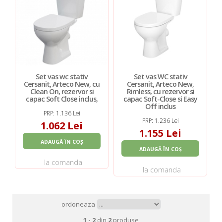
Set vas wc stativ
Set vas WC stativ
Cersanit, Arteco New, cu
Cersanit, Arteco New,
Clean On, rezervor si
Rimless, cu rezervor si
capac Soft Close inclus,
capac Soft-Close si Easy
Off inclus
PRP: 1.136 Lei
PRP: 1.236 Lei
1.062 Lei
1.155 Lei
ADAUGĂ ÎN COȘ
ADAUGĂ ÎN COȘ
la comanda
la comanda
ordoneaza
1 - 2
din
2
produse