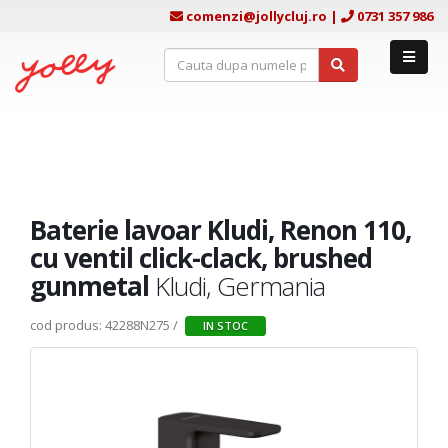
comenzi@jollycluj.ro
|
0731 357 986
Baterie lavoar Kludi, Renon 110,
cu ventil click-clack, brushed
gunmetal
Kludi, Germania
cod produs: 42288N275 /
IN STOC