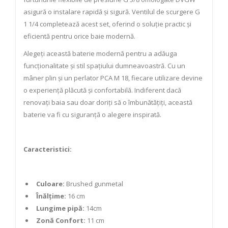
asigură o instalare rapidă și sigură. Ventilul de scurgere G
1 1/4 completează acest set, oferind o soluție practic și
eficientă pentru orice baie modernă.
Alegeți această baterie modernă pentru a adăuga
funcționalitate și stil spațiului dumneavoastră. Cu un
mâner plin și un perlator PCA M 18, fiecare utilizare devine
o experiență plăcută și confortabilă. Indiferent dacă
renovați baia sau doar doriți să o îmbunătățiți, această
baterie va fi cu siguranță o alegere inspirată.
Caracteristici:
Culoare:
Brushed gunmetal
Înălțime:
16 cm
Lungime pipă:
14cm
Zonă Confort:
11 cm