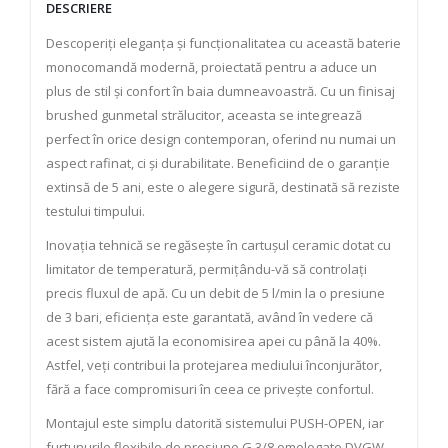
DESCRIERE
Descoperiți eleganța și funcționalitatea cu această baterie
monocomandă modernă, proiectată pentru a aduce un
plus de stil și confort în baia dumneavoastră. Cu un finisaj
brushed gunmetal strălucitor, aceasta se integrează
perfect în orice design contemporan, oferind nu numai un
aspect rafinat, ci și durabilitate. Beneficiind de o garanție
extinsă de 5 ani, este o alegere sigură, destinată să reziste
testului timpului.
Inovația tehnică se regăsește în cartușul ceramic dotat cu
limitator de temperatură, permițându-vă să controlați
precis fluxul de apă. Cu un debit de 5 l/min la o presiune
de 3 bari, eficiența este garantată, având în vedere că
acest sistem ajută la economisirea apei cu până la 40%.
Astfel, veți contribui la protejarea mediului înconjurător,
fără a face compromisuri în ceea ce privește confortul.
Montajul este simplu datorită sistemului PUSH-OPEN, iar
furtunurile flexibile de presiune G 3/8 omologate DVGW