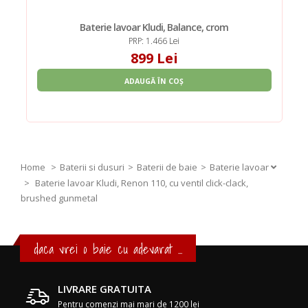
Baterie lavoar Kludi, Balance, crom
PRP: 1.466 Lei
899 Lei
ADAUGĂ ÎN COȘ
Home
Baterii si dusuri
Baterii de baie
Baterie lavoar
>
Baterie lavoar Kludi, Renon 110, cu ventil click-clack,
brushed gunmetal
daca vrei o baie cu adevarat ...
LIVRARE GRATUITA
Pentru comenzi mai mari de 1200 lei