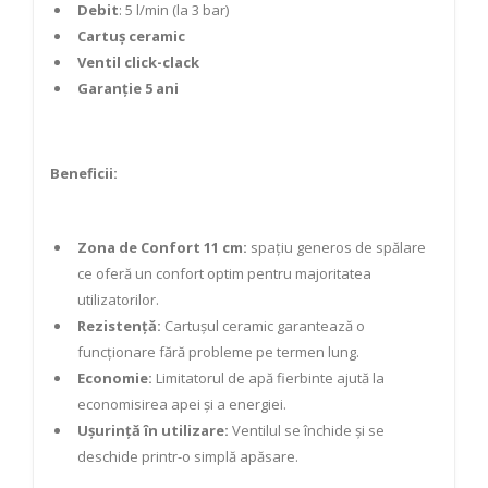
Debit
: 5 l/min (la 3 bar)
Cartuș ceramic
Ventil click-clack
Garanție 5 ani
Beneficii:
Zona de Confort 11 cm:
spațiu generos de spălare
ce oferă un confort optim pentru majoritatea
utilizatorilor.
Rezistență:
Cartușul ceramic garantează o
funcționare fără probleme pe termen lung.
Economie:
Limitatorul de apă fierbinte ajută la
economisirea apei și a energiei.
Ușurință în utilizare:
Ventilul se închide și se
deschide printr-o simplă apăsare.