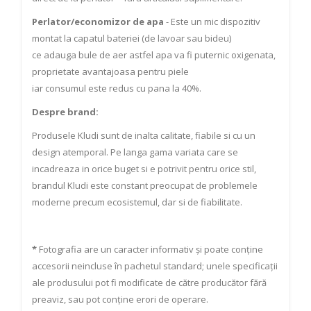
Perlator/economizor de apa
- Este un mic dispozitiv
montat la capatul bateriei (de lavoar sau bideu)
ce adauga bule de aer astfel apa va fi puternic oxigenata,
proprietate avantajoasa pentru piele
iar consumul este redus cu pana la 40%.
Despre brand:
Produsele Kludi sunt de inalta calitate, fiabile si cu un
design atemporal. Pe langa gama variata care se
incadreaza in orice buget si e potrivit pentru orice stil,
brandul Kludi este constant preocupat de problemele
moderne precum ecosistemul, dar si de fiabilitate.
*
Fotografia are un caracter informativ și poate conține
accesorii neincluse în pachetul standard; unele specificații
ale produsului pot fi modificate de către producător fără
preaviz, sau pot conține erori de operare.