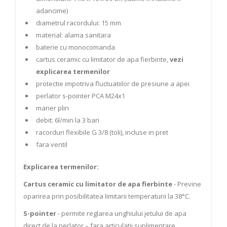
adancime)
diametrul racordului: 15 mm
material: alama sanitara
baterie cu monocomanda
cartus ceramic cu limitator de apa fierbinte,
vezi
explicarea termenilor
protectie impotriva fluctuatiilor de presiune a apei
perlator s-pointer PCA M24x1
maner plin
debit: 6l/min la 3 bari
racorduri flexibile G 3/8 (toli), incluse in pret
fara ventil
Explicarea termenilor:
​Cartus ceramic cu limitator de apa fierbinte
- Previne
oparirea prin posibilitatea limitarii temperaturii la 38°C.
S-pointer
- permite reglarea unghiului jetului de apa
direct de la perlator – fara articulatii suplimentare.