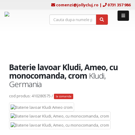
comenzi@jollycluj.ro
|
0731 357 986
Baterie lavoar Kludi, Ameo, cu
monocomanda, crom
Kludi,
Germania
cod produs: 410280575 /
la comanda