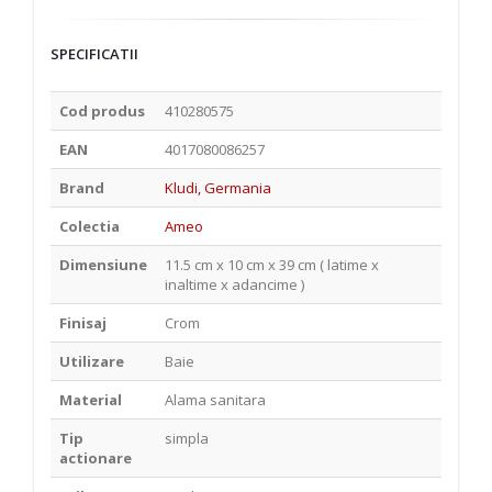
SPECIFICATII
Cod produs
410280575
EAN
4017080086257
Brand
Kludi, Germania
Colectia
Ameo
Dimensiune
11.5 cm x 10 cm x 39 cm ( latime x
inaltime x adancime )
Finisaj
Crom
Utilizare
Baie
Material
Alama sanitara
Tip
simpla
actionare